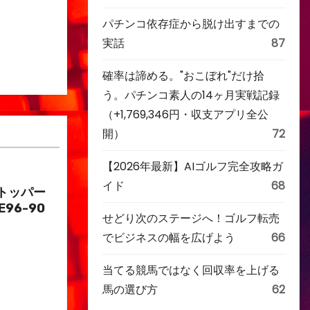
パチンコ依存症から脱け出すまでの
実話
87
確率は諦める。"おこぼれ"だけ拾
う。パチンコ素人の14ヶ月実戦記録
（+1,769,346円・収支アプリ全公
開）
72
【2026年最新】AIゴルフ完全攻略ガ
イド
68
トッパー
E96-90
せどり次のステージへ！ゴルフ転売
でビジネスの幅を広げよう
66
当てる競馬ではなく回収率を上げる
馬の選び方
62