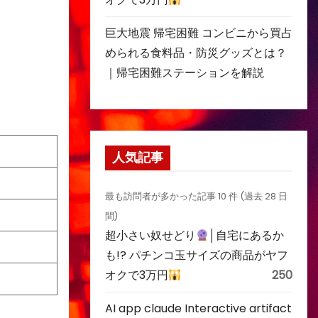
巨大地震 帰宅困難 コンビニから買占
められる食料品・防災グッズとは？
｜帰宅困難ステーションを解説
人気記事
最も訪問者が多かった記事 10 件 (過去 28 日
間)
超小さい奴せどり
│自宅にあるか
も!? パチンコ玉サイズの商品がヤフ
オクで3万円
250
AI app claude Interactive artifact