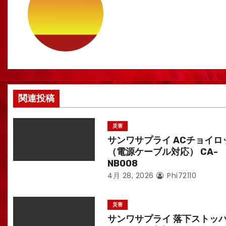
ビ
ゲ
ー
シ
ョ
関連投稿
ン
災害
サンワサプライ ACチョイロ
（電源ケーブル対応） CA-
NB008
4月 28, 2026
Phi72110
災害
サンワサプライ 落下ストッ