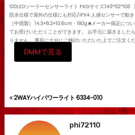
100LEDソーラーセンサーライト PKGサイズ:143*62
防水仕様で屋外の仕様にも対応/IPX4 人感センサーで動きを感知し
［中国製］ 14.3×6.2×10.6cm・190g ■メーカ
てお受けいただくことができます。 お手元に届きました
りません。 事前に十分にご検討いただいた上でご注文く
DMMで見る
2WAYハイパワーライト 6334-010
投
稿
ナ
phi72110