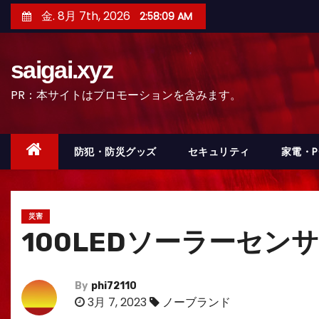
コ
金. 8月 7th, 2026
2:58:10 AM
ン
テ
saigai.xyz
ン
ツ
PR：本サイトはプロモーションを含みます。
へ
ス
キ
防犯・防災グッズ
セキュリティ
家電・
ッ
プ
災害
100LEDソーラーセンサー
By
phi72110
3月 7, 2023
ノーブランド