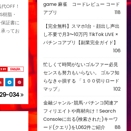
game 麻雀 コードレビュー コード
気代OFF！
アプリ
118
BS樹脂・
カー保証書に
【完全無料】スマホ1台・顔出し声出
、承ってお
し不要で月3〜10万円 TikTok LIVE ×
パチンコアプリ【副業完全ガイド】
106
忙しくて時間がないゴルファー必見
センスも努力もいらない。 ゴルフ知
らなきゃ損する 「１００切りロード
マップ」
102
29-034
金融ジャンル･競馬･パチンコ関連ア
フィリエイトや商材向け！Search
Consoleに出る(検索された)キーワ
ード(クエリ)を1,062件ご紹介
88