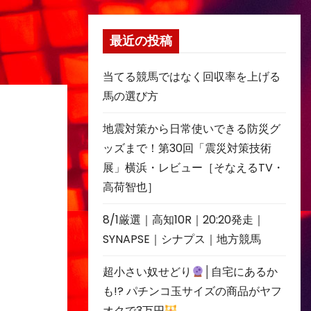
最近の投稿
当てる競馬ではなく回収率を上げる
馬の選び方
地震対策から日常使いできる防災グ
ッズまで！第30回「震災対策技術
展」横浜・レビュー［そなえるTV・
高荷智也］
8/1厳選｜高知10R｜20:20発走｜
SYNAPSE｜シナプス｜地方競馬
超小さい奴せどり
│自宅にあるか
も!? パチンコ玉サイズの商品がヤフ
オクで3万円