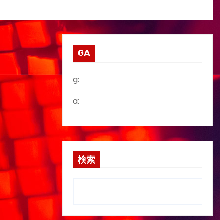
GA
g:
a:
検索