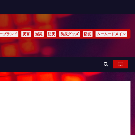
ーブランド
災害
減災
防災
防災グッズ
防犯
ムームードメイン