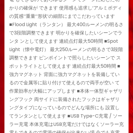
かりの確保が できます 使用感も追求し‘アルミボディ
の質感’‘重量’‘形状’の細部にまでこだわっています
■Flood Light（ランタン） 最大400ルーメンの明るさ
で3段階調整できます 明かりを確保したいシーンでラ
ンタ ンとして使えます 連続点灯最大50時間 ■Spot
Light（懐中電灯） 最大250ルーメンの明るさで3段階
調整できます ピンポイントで照らしたいシーンで ス
ポットライトとして使えます 連続点灯最大50時間 ■
強力マグネット 背面に強力マグネットを装備してい
るので金属等に貼り付けて使えるので両手が空い て
作業効率が大幅にアップします ■本体一体型ギャザリ
ングフック 両サイドに装備されたフックはギャザリ
ングタイプになっているのでどんな場所にも 設置し
てランタンとして使えます ■USB Type-C充電 / ソー
ラー充電 本体充電はUSB充電だけではなくソーラー充
電もできるので電源の確保が出来ない場 合でも充電