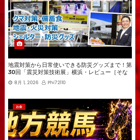
地震対策から日常使いできる防災グッズまで！第
30回「震災対策技術展」横浜・レビュー［そな
えるTV・高荷智也］
8月 1, 2026
Phi72110
お金