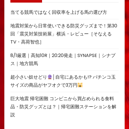
当てる競馬ではなく回収率を上げる馬の選び方
地震対策から日常使いできる防災グッズまで！第30
回「震災対策技術展」横浜・レビュー［そなえる
TV・高荷智也］
8/1厳選｜高知10R｜20:20発走｜SYNAPSE｜シナプ
ス｜地方競馬
超小さい奴せどり
│自宅にあるかも!? パチンコ玉
サイズの商品がヤフオクで3万円
巨大地震 帰宅困難 コンビニから買占められる食料
品・防災グッズとは？｜帰宅困難ステーションを解
説