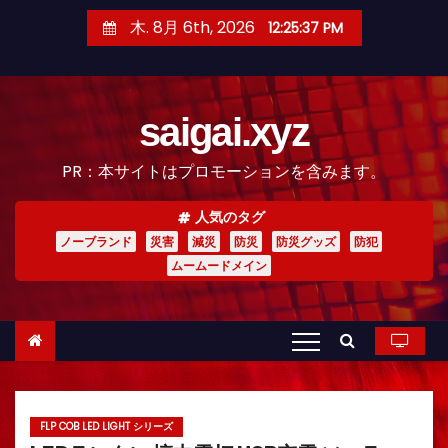
コ
木. 8月 6th, 2026
12:25:38 PM
ン
テ
ン
saigai.xyz
ツ
へ
PR：本サイトはプロモーションを含みます。
ス
キ
人気のタグ
ッ
ノーブランド
災害
減災
防災
防災グッズ
防犯
プ
ムームードメイン
FLP COB LED LIGHT シリーズ