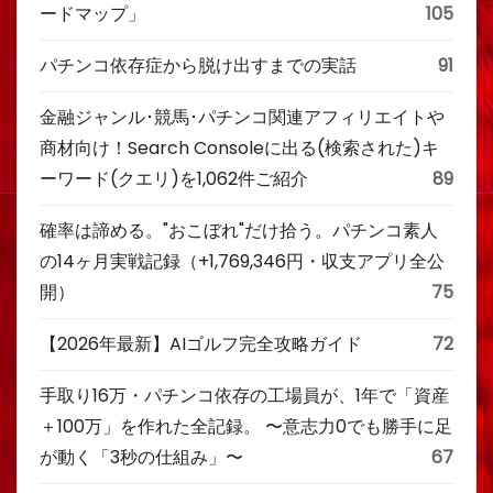
ードマップ」
105
パチンコ依存症から脱け出すまでの実話
91
金融ジャンル･競馬･パチンコ関連アフィリエイトや
商材向け！Search Consoleに出る(検索された)キ
ーワード(クエリ)を1,062件ご紹介
89
確率は諦める。"おこぼれ"だけ拾う。パチンコ素人
の14ヶ月実戦記録（+1,769,346円・収支アプリ全公
開）
75
【2026年最新】AIゴルフ完全攻略ガイド
72
手取り16万・パチンコ依存の工場員が、1年で「資産
＋100万」を作れた全記録。 〜意志力0でも勝手に足
が動く「3秒の仕組み」〜
67