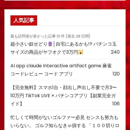
人気記事
最も訪問者が多かった記事 10 件 (過去 28 日間)
超小さい奴せどり
│自宅にあるかも!? パチンコ玉
サイズの商品がヤフオクで3万円
240
AI app claude Interactive artifact game 麻雀
コードレビュー コード アプリ
120
【完全無料】スマホ1台・顔出し声出し不要で月3〜
10万円 TikTok LIVE × パチンコアプリ【副業完全ガ
イド】
106
忙しくて時間がないゴルファー必見 センスも努力も
いらない。 ゴルフ知らなきゃ損する 「１００切りロ