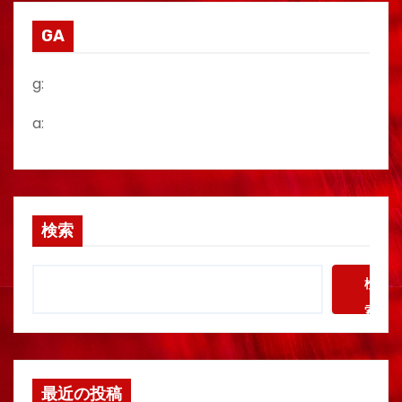
GA
g:
a:
検索
検
索
最近の投稿