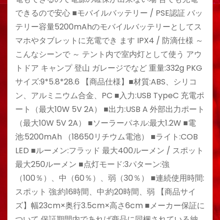
できるので安心 ■モバイルバッテリー / PSE認証 バッ
テリー容量5200mAhのモバイルバッテリーとしてス
マホやタブレットに充電でき ます IPX4 / 防滴仕様 ～
こんなシーンで ～ テント内で室内灯として使う アウ
トドア キャンプ 登山 ガレージでなど 重量:332g PKG
サイズ:9*5.8*28.6 【商品仕様】■材質:ABS、シリコ
ン、アルミニウム合金、PC ■入力:USB TypeC 充電ポ
ート（最大10W 5V 2A） ■出力:USB A 外部出力ポート
（最大10W 5V 2A） ■ソーラーパネル:最大1.2W ■電
池:5200mAh （18650リチウム電池） ■ライト:COB
LED ■ルーメン:フラッド 最大400ルーメン / スポット
最大250ルーメン ■点灯モード:3パターン:強
（100％）、中（60％）、弱（30％） ■連続使用時間:
スポット 強:約16時間、中:約20時間、弱 【商品サイ
ズ】幅23cm×奥行3.5cm×高さ6cm ■メーカー保証に
ついて 保証期間内であれば商品に同梱されている納