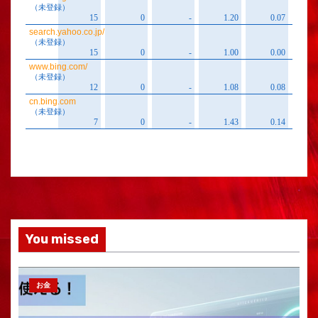
You missed
お金