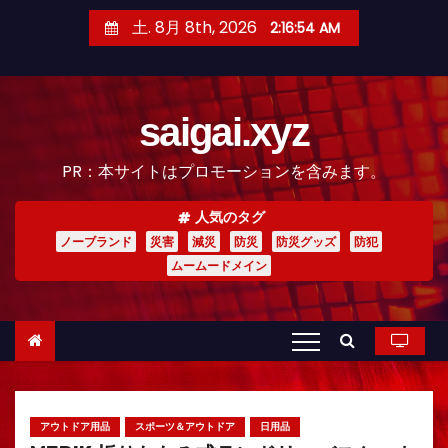
コ
土. 8月 8th, 2026
2:16:55 AM
ン
テ
ン
saigai.xyz
ツ
へ
PR：本サイトはプロモーションを含みます。
ス
キ
人気のタグ
ッ
ノーブランド
災害
減災
防災
防災グッズ
防犯
プ
ムームードメイン
アウトドア用品
スポーツ＆アウトドア
日用品