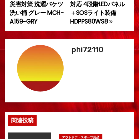
災害対策 洗濯バケツ
対応 4段階LEDパネル
ナ
洗い桶 グレー MCH-
＋SOSライト装備
ビ
A159-GRY
HDPPS80WS8
ゲ
ー
phi72110
シ
ョ
ン
関連投稿
アウトドア・スポーツ用品