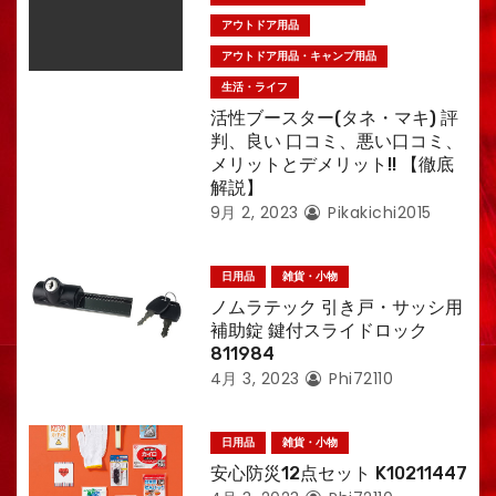
アウトドア用品
アウトドア用品・キャンプ用品
生活・ライフ
活性ブースター(タネ・マキ) 評
判、良い 口コミ、悪い口コミ、
メリットとデメリット!! 【徹底
解説】
9月 2, 2023
Pikakichi2015
日用品
雑貨・小物
ノムラテック 引き戸・サッシ用
補助錠 鍵付スライドロック
811984
4月 3, 2023
Phi72110
日用品
雑貨・小物
安心防災12点セット K10211447