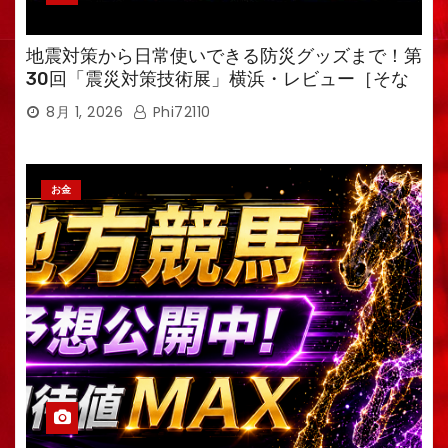
地震対策から日常使いできる防災グッズまで！第
30回「震災対策技術展」横浜・レビュー［そな
えるTV・高荷智也］
8月 1, 2026
Phi72110
お金