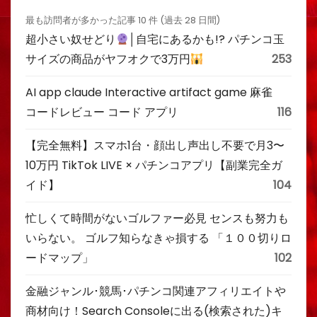
最も訪問者が多かった記事 10 件 (過去 28 日間)
超小さい奴せどり
│自宅にあるかも!? パチンコ玉
サイズの商品がヤフオクで3万円
253
AI app claude Interactive artifact game 麻雀
コードレビュー コード アプリ
116
【完全無料】スマホ1台・顔出し声出し不要で月3〜
10万円 TikTok LIVE × パチンコアプリ【副業完全ガ
イド】
104
忙しくて時間がないゴルファー必見 センスも努力も
いらない。 ゴルフ知らなきゃ損する 「１００切りロ
ードマップ」
102
金融ジャンル･競馬･パチンコ関連アフィリエイトや
商材向け！Search Consoleに出る(検索された)キ