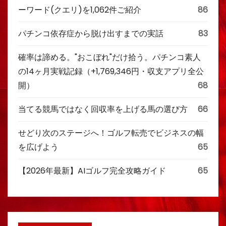
ーワード(クエリ)を1,062件ご紹介
86
パチンコ依存症から脱け出すまでの実話
83
確率は諦める。"おこぼれ"だけ拾う。パチンコ素人
の14ヶ月実戦記録（+1,769,346円・収支アプリ全公
開）
68
当てる競馬ではなく回収率を上げる馬の選び方
66
せどり次のステージへ！ゴルフ転売でビジネスの幅
を広げよう
65
【2026年最新】AIゴルフ完全攻略ガイド
65