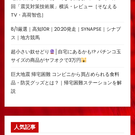
回「震災対策技術展」横浜・レビュー［そなえる
TV・高荷智也］
8/1厳選｜高知10R｜20:20発走｜SYNAPSE｜シナプ
ス｜地方競馬
超小さい奴せどり
│自宅にあるかも!? パチンコ玉
サイズの商品がヤフオクで3万円
巨大地震 帰宅困難 コンビニから買占められる食料
品・防災グッズとは？｜帰宅困難ステーションを解
説
人気記事