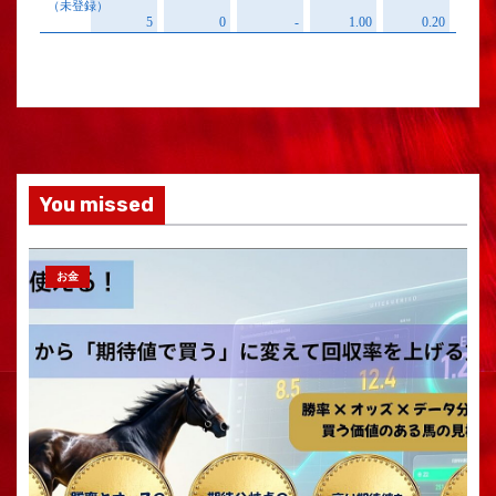
You missed
お金