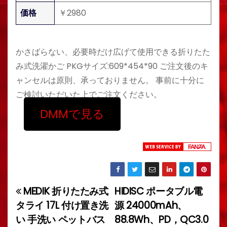
価格
￥2980
かさばらない、必要時だけ広げて使用できる折りたた
み式洗濯かご PKGサイズ:609*454*90 ご注文後のキ
ャンセルは原則、承っておりません。 事前に十分に
ご検討いただいた上でご注文ください。
DMMで見る
MEDIK 折りたたみ式
HIDISC ポータブル電
投
タライ 17L 付け置き洗
源 24000mAh、
稿
い 手洗い ペットバス
88.8Wh、PD，QC3.0