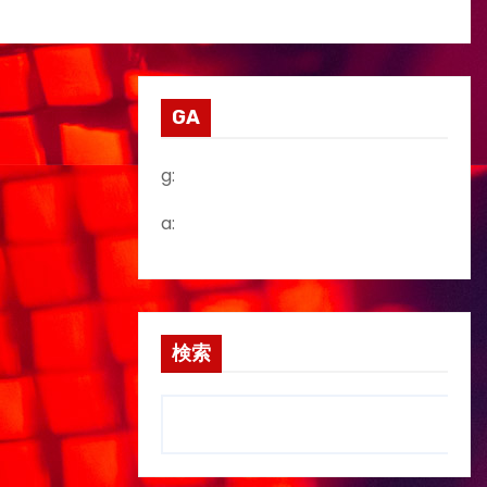
GA
g:
a:
検索