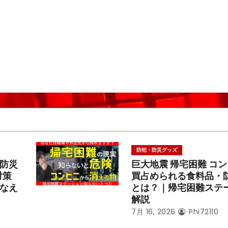
防犯・防災グッズ
防災
巨大地震 帰宅困難 コ
対策
買占められる食料品・
なえ
とは？｜帰宅困難ステ
解説
7月 16, 2026
Phi72110