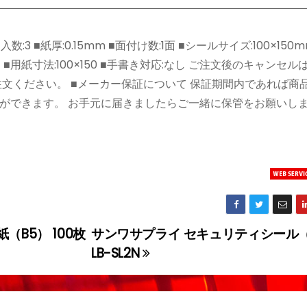
■紙厚:0.15mm ■面付け数:1面 ■シールサイズ:100×150m
がき ■用紙寸法:100×150 ■手書き対応:なし ご注文後のキャンセ
文ください。 ■メーカー保証について 保証期間内であれば商
ができます。 お手元に届きましたらご一緒に保管をお願いし
B5） 100枚
サンワサプライ セキュリティシール
LB-SL2N