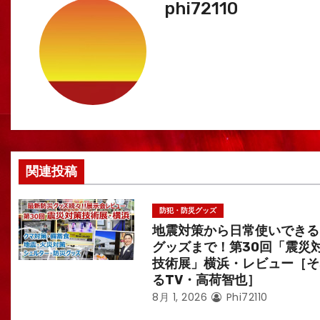
phi72110
ビ
ゲ
ー
シ
ョ
ン
関連投稿
防犯・防災グッズ
地震対策から日常使いできる
グッズまで！第30回「震災
技術展」横浜・レビュー［そ
るTV・高荷智也］
8月 1, 2026
Phi72110