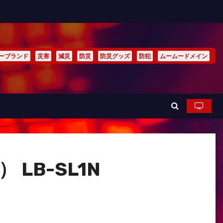
ーブランド
災害
減災
防災
防災グッズ
防犯
ムームードメイン
LB-SL1N