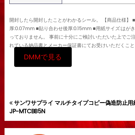
開封したら開封したことがわかるシール。 【商品仕様】 ■入数:3 
厚:0.07mm ■貼り合わせ後厚:0.15mm ■用紙サイズ:は
っておりません。 事前に十分にご検討いただいた上でご注
れている納品書とメーカー保証書にてお受けいただくこと
DMMで見る
サンワサプライ マルチタイプコピー偽造防止用紙（
投
JP-MTCBB5N
稿
ナ