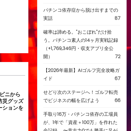
パチンコ依存症から脱け出すまでの
実話
87
確率は諦める。"おこぼれ"だけ拾
う。パチンコ素人の14ヶ月実戦記録
（+1,769,346円・収支アプリ全公
開）
72
【2026年最新】AIゴルフ完全攻略ガ
イド
67
せどり次のステージへ！ゴルフ転売
ンビニから
でビジネスの幅を広げよう
66
防災グッズ
ーションを
手取り16万・パチンコ依存の工場員
が、1年で「資産＋100万」を作れた
全記録。 〜意志力0でも勝手に足が