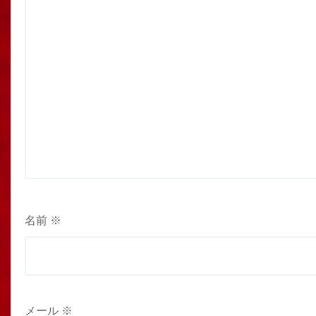
名前
※
メール
※