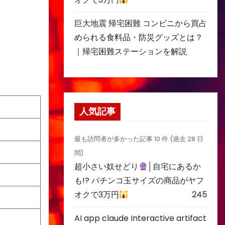
巨大地震 帰宅困難 コンビニから買占
められる食料品・防災グッズとは？
｜帰宅困難ステーションを解説
人気記事
最も訪問者が多かった記事 10 件 (過去 28 日
間)
超小さい奴せどり
│自宅にあるか
も!? パチンコ玉サイズの商品がヤフ
オクで3万円
245
AI app claude Interactive artifact