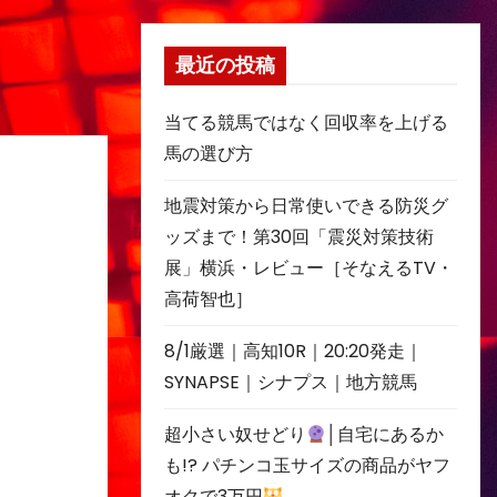
最近の投稿
当てる競馬ではなく回収率を上げる
馬の選び方
地震対策から日常使いできる防災グ
ッズまで！第30回「震災対策技術
展」横浜・レビュー［そなえるTV・
高荷智也］
8/1厳選｜高知10R｜20:20発走｜
SYNAPSE｜シナプス｜地方競馬
超小さい奴せどり
│自宅にあるか
も!? パチンコ玉サイズの商品がヤフ
オクで3万円