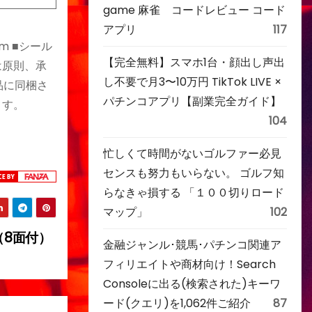
game 麻雀 コードレビュー コード
アプリ
117
m ■シール
【完全無料】スマホ1台・顔出し声出
ルは原則、承
し不要で月3〜10万円 TikTok LIVE ×
品に同梱さ
パチンコアプリ【副業完全ガイド】
ます。
104
忙しくて時間がないゴルファー必見
センスも努力もいらない。 ゴルフ知
らなきゃ損する 「１００切りロード
マップ」
102
（8面付）
金融ジャンル･競馬･パチンコ関連ア
フィリエイトや商材向け！Search
Consoleに出る(検索された)キーワ
ード(クエリ)を1,062件ご紹介
87