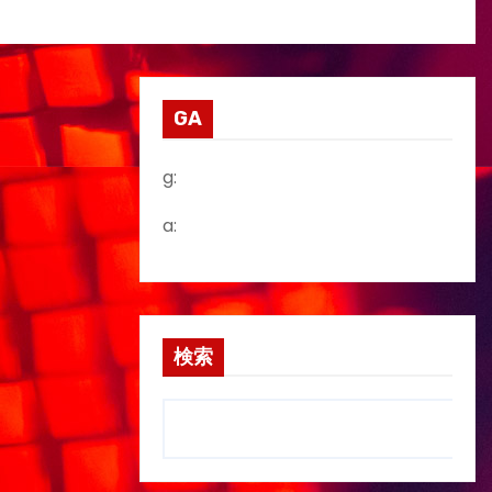
GA
g:
a:
検索