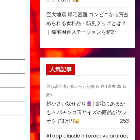
巨大地震 帰宅困難 コンビニから買占
められる食料品・防災グッズとは？
｜帰宅困難ステーションを解説
人気記事
最も訪問者が多かった記事 10 件 (過去 28 日
間)
超小さい奴せどり
│自宅にあるか
も!? パチンコ玉サイズの商品がヤフ
オクで3万円
253
AI app claude Interactive artifact