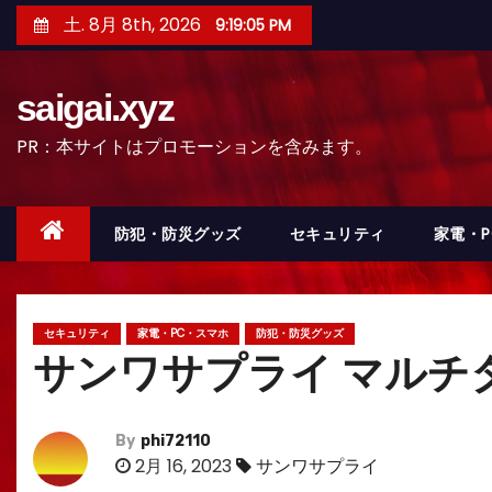
コ
土. 8月 8th, 2026
9:19:07 PM
ン
テ
saigai.xyz
ン
ツ
PR：本サイトはプロモーションを含みます。
へ
ス
キ
防犯・防災グッズ
セキュリティ
家電・
ッ
プ
セキュリティ
家電・PC・スマホ
防犯・防災グッズ
サンワサプライ マルチタ
By
phi72110
2月 16, 2023
サンワサプライ