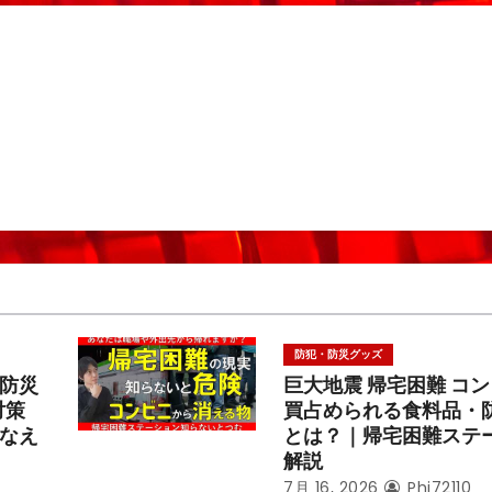
防犯・防災グッズ
防災
巨大地震 帰宅困難 コ
対策
買占められる食料品・
なえ
とは？｜帰宅困難ステ
解説
7月 16, 2026
Phi72110