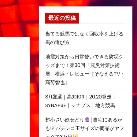
最近の投稿
当てる競馬ではなく回収率を上げる
馬の選び方
地震対策から日常使いできる防災グ
ッズまで！第30回「震災対策技術
展」横浜・レビュー［そなえるTV・
高荷智也］
8/1厳選｜高知10R｜20:20発走｜
SYNAPSE｜シナプス｜地方競馬
超小さい奴せどり
│自宅にあるか
も!? パチンコ玉サイズの商品がヤフ
オクで3万円