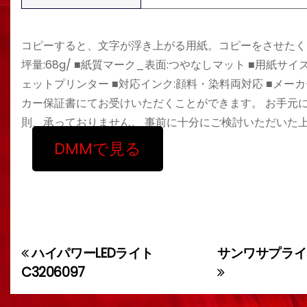
コピーすると、文字が浮き上がる用紙。コピーをさせたくない文書・
坪量:68g/ ■紙質マーク_表面:つやなしマット ■用紙サイズ:
ェットプリンター ■対応インク:顔料・染料両対応 ■メ
カー保証書にてお受けいただくことができます。 お手元
則、承っておりません。 事前に十分にご検討いただいた
DMMで見る
ハイパワーLEDライト
サンワサプライ 
投
C3206097
稿