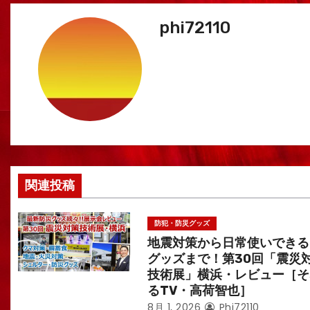
ナ
phi72110
ビ
ゲ
ー
シ
ョ
ン
関連投稿
防犯・防災グッズ
地震対策から日常使いできる
グッズまで！第30回「震災
技術展」横浜・レビュー［そ
るTV・高荷智也］
8月 1, 2026
Phi72110