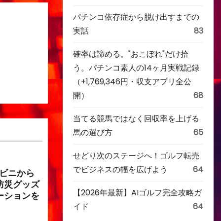
パチンコ依存症から脱け出すまでの
実話
83
確率は諦める。"おこぼれ"だけ拾
う。パチンコ素人の14ヶ月実戦記録
（+1,769,346円・収支アプリ全公
開）
68
当てる競馬ではなく回収率を上げる
馬の選び方
65
せどり次のステージへ！ゴルフ転売
でビジネスの幅を広げよう
64
ンビニから
防災グッズ
【2026年最新】AIゴルフ完全攻略ガ
ーションを
イド
64