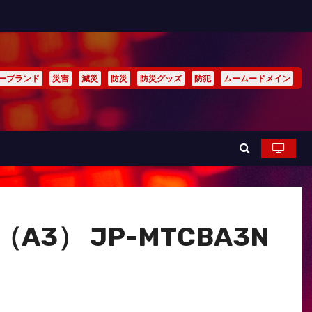
ーブランド
災害
減災
防災
防災グッズ
防犯
ムームードメイン
） JP-MTCBA3N