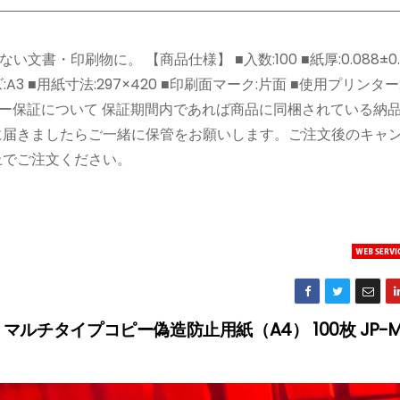
印刷物に。 【商品仕様】 ■入数:100 ■紙厚:0.088±0.0
A3 ■用紙寸法:297×420 ■印刷面マーク:片面 ■使用プリンタ
ーカー保証について 保証期間内であれば商品に同梱されている納
に届きましたらご一緒に保管をお願いします。ご注文後のキャ
上でご注文ください。
マルチタイプコピー偽造防止用紙（A4） 100枚 JP-M