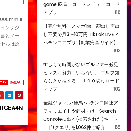
game 麻雀 コードレビュー コード
アプリ
115
05mm ■
【完全無料】スマホ1台・顔出し声出
ー:インクジ
し不要で月3〜10万円 TikTok LIVE ×
品書とメー
パチンコアプリ【副業完全ガイド】
ンセルは原
103
忙しくて時間がないゴルファー必見
センスも努力もいらない。 ゴルフ知
らなきゃ損する 「１００切りロード
マップ」
102
金融ジャンル･競馬･パチンコ関連ア
TCBA4N
フィリエイトや商材向け！Search
Consoleに出る(検索された)キーワ
ード(クエリ)を1,062件ご紹介
85