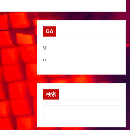
GA
g:
a:
検索