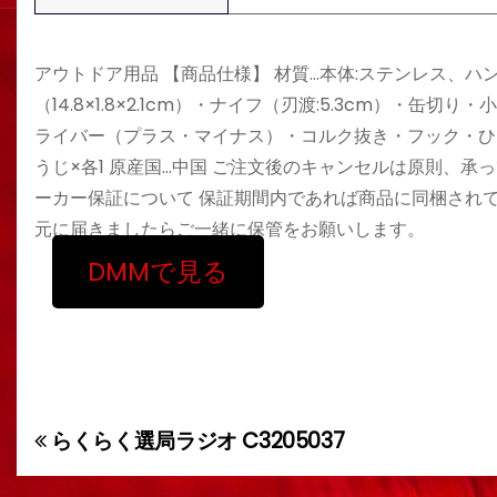
アウトドア用品 【商品仕様】 材質…本体:ステンレス、ハン
（14.8×1.8×2.1cm）・ナイフ（刃渡:5.3cm）
ライバー（プラス・マイナス）・コルク抜き・フック・ひ
うじ×各1 原産国…中国 ご注文後のキャンセルは原則、承
ーカー保証について 保証期間内であれば商品に同梱され
元に届きましたらご一緒に保管をお願いします。
DMMで見る
らくらく選局ラジオ C3205037
投
稿