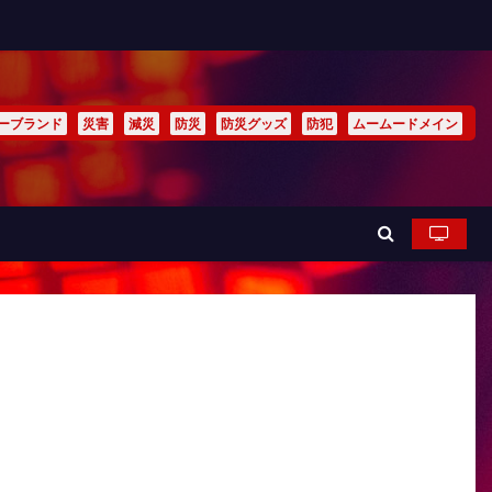
ーブランド
災害
減災
防災
防災グッズ
防犯
ムームードメイン