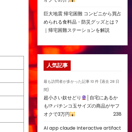
巨大地震 帰宅困難 コンビニから買占
められる食料品・防災グッズとは？
｜帰宅困難ステーションを解説
人気記事
最も訪問者が多かった記事 10 件 (過去 28 日
間)
超小さい奴せどり
│自宅にあるか
も!? パチンコ玉サイズの商品がヤフ
オクで3万円
238
AI app claude Interactive artifact