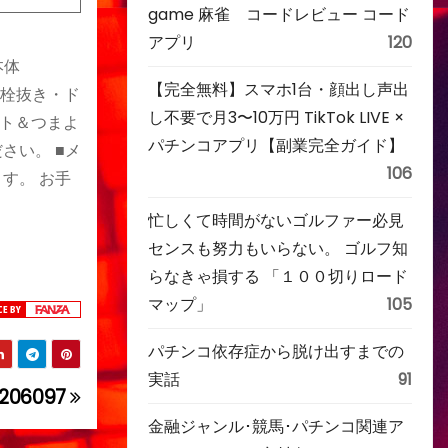
game 麻雀 コードレビュー コード
アプリ
120
本体
【完全無料】スマホ1台・顔出し声出
・栓抜き・ド
し不要で月3〜10万円 TikTok LIVE ×
ト＆つまよ
パチンコアプリ【副業完全ガイド】
さい。 ■メ
106
す。 お手
忙しくて時間がないゴルファー必見
センスも努力もいらない。 ゴルフ知
らなきゃ損する 「１００切りロード
マップ」
105
パチンコ依存症から脱け出すまでの
実話
91
206097
金融ジャンル･競馬･パチンコ関連ア