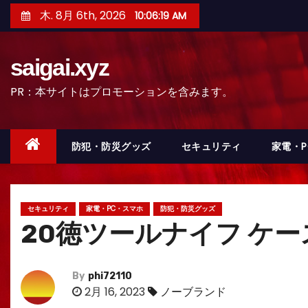
コ
木. 8月 6th, 2026
10:06:21 AM
ン
テ
saigai.xyz
ン
ツ
PR：本サイトはプロモーションを含みます。
へ
ス
キ
防犯・防災グッズ
セキュリティ
家電・
ッ
プ
セキュリティ
家電・PC・スマホ
防犯・防災グッズ
20徳ツールナイフ ケース
By
phi72110
2月 16, 2023
ノーブランド