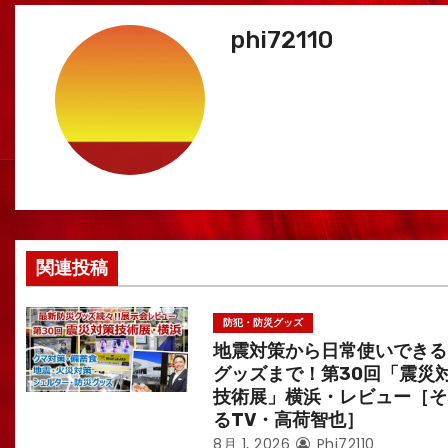
ナ
phi72110
ビ
ゲ
ー
シ
ョ
関連投稿
ン
防犯・防災グッズ
地震対策から日常使いできる
グッズまで！第30回「震災
技術展」横浜・レビュー［そ
るTV・高荷智也］
8月 1, 2026
Phi72110