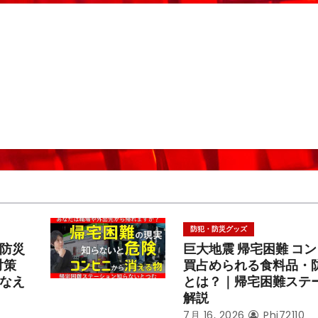
防犯・防災グッズ
防災
巨大地震 帰宅困難 コ
対策
買占められる食料品・
なえ
とは？｜帰宅困難ステ
解説
7月 16, 2026
Phi72110