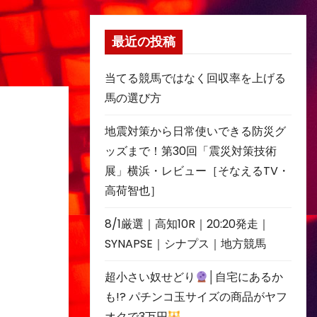
最近の投稿
当てる競馬ではなく回収率を上げる
馬の選び方
地震対策から日常使いできる防災グ
ッズまで！第30回「震災対策技術
展」横浜・レビュー［そなえるTV・
高荷智也］
8/1厳選｜高知10R｜20:20発走｜
SYNAPSE｜シナプス｜地方競馬
超小さい奴せどり
│自宅にあるか
も!? パチンコ玉サイズの商品がヤフ
オクで3万円