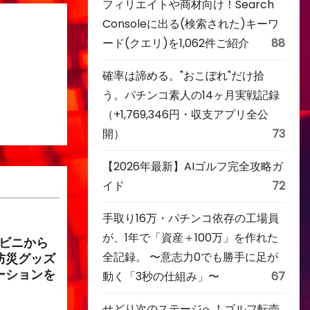
フィリエイトや商材向け！Search
Consoleに出る(検索された)キーワ
ード(クエリ)を1,062件ご紹介
88
確率は諦める。"おこぼれ"だけ拾
う。パチンコ素人の14ヶ月実戦記録
（+1,769,346円・収支アプリ全公
開）
73
【2026年最新】AIゴルフ完全攻略ガ
イド
72
手取り16万・パチンコ依存の工場員
が、1年で「資産＋100万」を作れた
ンビニから
全記録。 〜意志力0でも勝手に足が
防災グッズ
ーションを
動く「3秒の仕組み」〜
67
せどり次のステージへ！ゴルフ転売