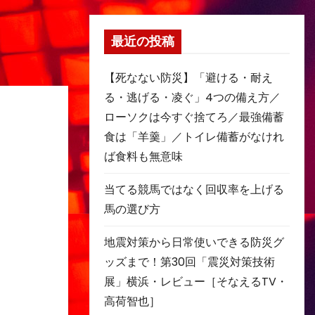
最近の投稿
【死なない防災】「避ける・耐え
る・逃げる・凌ぐ」4つの備え方／
ローソクは今すぐ捨てろ／最強備蓄
食は「羊羹」／トイレ備蓄がなけれ
ば食料も無意味
当てる競馬ではなく回収率を上げる
馬の選び方
地震対策から日常使いできる防災グ
ッズまで！第30回「震災対策技術
展」横浜・レビュー［そなえるTV・
高荷智也］