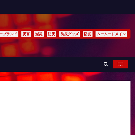
ーブランド
災害
減災
防災
防災グッズ
防犯
ムームードメイン