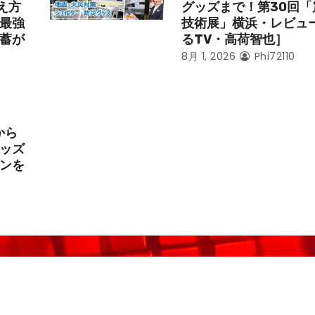
え方
グッズまで！第30回「
最強
技術展」横浜・レビュ
蓄が
るTV・高荷智也］
8月 1, 2026
Phi72110
から
ッズ
ンを