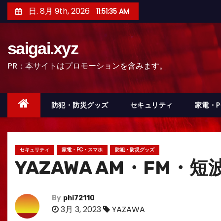
コ
日. 8月 9th, 2026
11:51:36 AM
ン
テ
saigai.xyz
ン
ツ
PR：本サイトはプロモーションを含みます。
へ
ス
キ
防犯・防災グッズ
セキュリティ
家電・
ッ
プ
セキュリティ
家電・PC・スマホ
防犯・防災グッズ
YAZAWA AM・FM・短
By
phi72110
3月 3, 2023
YAZAWA