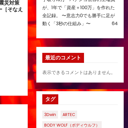
震災対策
が、1年で「資産＋100万」を作れた
ー［そなえ
全記録。 〜意志力0でも勝手に足が
動く「3秒の仕組み」〜
64
最近のコメント
表示できるコメントはありません。
タグ
3Dwin
ARTEC
BODY WOLF（ボディウルフ）