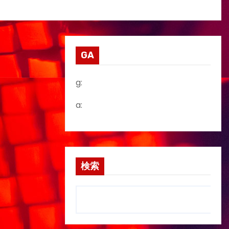
GA
g:
a:
検索