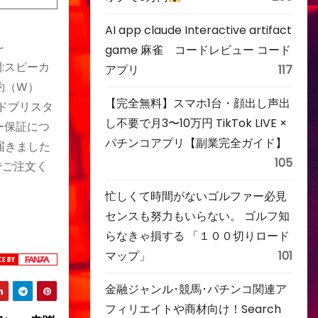
AI app claude Interactive artifact
～
game 麻雀 コードレビュー コード
間:スピーカ
アプリ
117
:約（W）
【完全無料】スマホ1台・顔出し声出
イドブリスタ
し不要で月3〜10万円 TikTok LIVE ×
カー保証につ
パチンコアプリ【副業完全ガイド】
届きました
105
でご注文く
忙しくて時間がないゴルファー必見
センスも努力もいらない。 ゴルフ知
らなきゃ損する 「１００切りロード
マップ」
101
金融ジャンル･競馬･パチンコ関連ア
フィリエイトや商材向け！Search