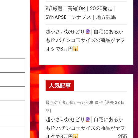
8/1厳選｜高知10R｜20:20発走｜
SYNAPSE｜シナプス｜地方競馬
超小さい奴せどり
│自宅にあるか
も!? パチンコ玉サイズの商品がヤフ
オクで3万円
人気記事
最も訪問者が多かった記事 10 件 (過去 28 日
間)
超小さい奴せどり
│自宅にあるか
も!? パチンコ玉サイズの商品がヤフ
オクで3万円
255