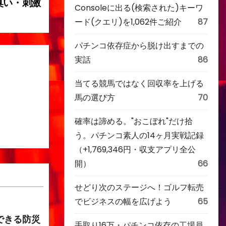
臭い・刺激
Consoleに出る(検索された)キーワ
ード(クエリ)を1,062件ご紹介
87
パチンコ依存症から脱け出すまでの
実話
86
当てる競馬ではなく回収率を上げる
馬の選び方
70
確率は諦める。"おこぼれ"だけ拾
う。パチンコ素人の14ヶ月実戦記録
（+1,769,346円・収支アプリ全公
開）
66
せどり次のステージへ！ゴルフ転売
でビジネスの幅を広げよう
65
できる防災
手取り16万・パチンコ依存の工場員