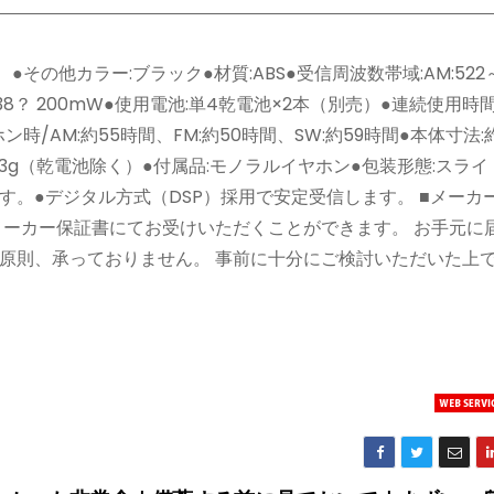
●その他カラー:ブラック●材質:ABS●受信周波数帯域:AM:522
カー:φ38？ 200mW●使用電池:単4乾電池×2本（別売）●連続使用時
ホン時/AM:約55時間、FM:約50時間、SW:約59時間●本体寸法
:約63g（乾電池除く）●付属品:モノラルイヤホン●包装形態:スラ
対応です。●デジタル方式（DSP）採用で安定受信します。 ■メー
メーカー保証書にてお受けいただくことができます。 お手元に
原則、承っておりません。 事前に十分にご検討いただいた上