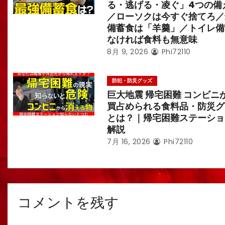
る・逃げる・凌ぐ」4つの備
／ローソクは今すぐ捨てろ／
備蓄食は「羊羹」／トイレ備
なければ食料も無意味
8月 9, 2026
Phi72110
防犯・防災グッズ
巨大地震 帰宅困難 コンビニ
買占められる食料品・防災グ
とは？｜帰宅困難ステーショ
解説
7月 16, 2026
Phi72110
コメントを残す