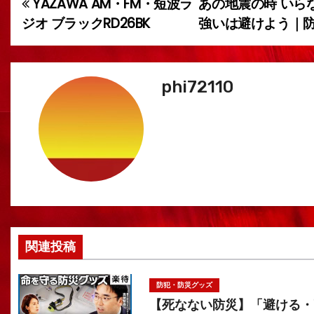
YAZAWA AM・FM・短波ラ
あの地震の時 いら
投
ジオ ブラックRD26BK
強いは避けよう｜
稿
ナ
phi72110
ビ
ゲ
ー
シ
ョ
ン
関連投稿
防犯・防災グッズ
【死なない防災】「避ける・