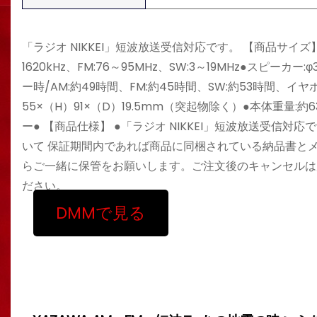
「ラジオ NIKKEI」短波放送受信対応です。 【商品サイズ】 
1620kHz、FM:76～95MHz、SW:3～19MHz●スピー
ー時/AM:約49時間、FM:約45時間、SW:約53時間、イヤ
55×（H）91×（D）19.5mm（突起物除く）●本体重量
ー● 【商品仕様】 ●「ラジオ NIKKEI」短波放送受信
いて 保証期間内であれば商品に同梱されている納品書と
らご一緒に保管をお願いします。ご注文後のキャンセルは
ださい。
DMMで見る