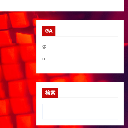
GA
g:
a:
検索