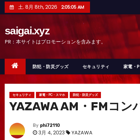
コ
土. 8月 8th, 2026
2:05:06 AM
ン
テ
saigai.xyz
ン
ツ
PR：本サイトはプロモーションを含みます。
へ
ス
キ
防犯・防災グッズ
セキュリティ
家電・
ッ
プ
セキュリティ
家電・PC・スマホ
防犯・防災グッズ
YAZAWA AM・FM
By
phi72110
3月 4, 2023
YAZAWA