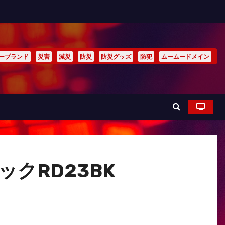
ーブランド
災害
減災
防災
防災グッズ
防犯
ムームードメイン
ックRD23BK