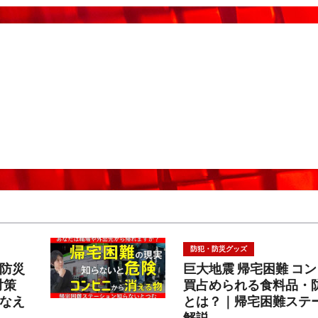
防犯・防災グッズ
防災
巨大地震 帰宅困難 コ
対策
買占められる食料品・
なえ
とは？｜帰宅困難ステ