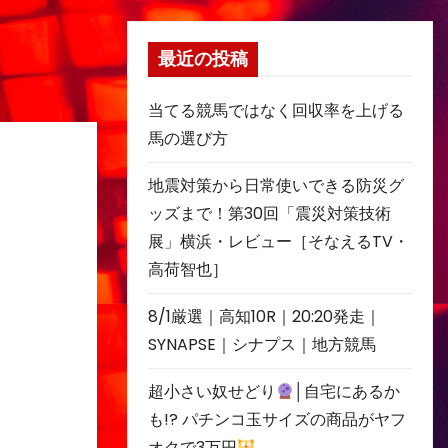
最近の投稿
当てる競馬ではなく回収率を上げる
馬の選び方
地震対策から日常使いできる防災グ
ッズまで！第30回「震災対策技術
展」横浜・レビュー［そなえるTV・
高荷智也］
8/1厳選｜高知10R｜20:20発走｜
SYNAPSE｜シナプス｜地方競馬
超小さい奴せどり
│自宅にあるか
も!? パチンコ玉サイズの商品がヤフ
オクで3万円