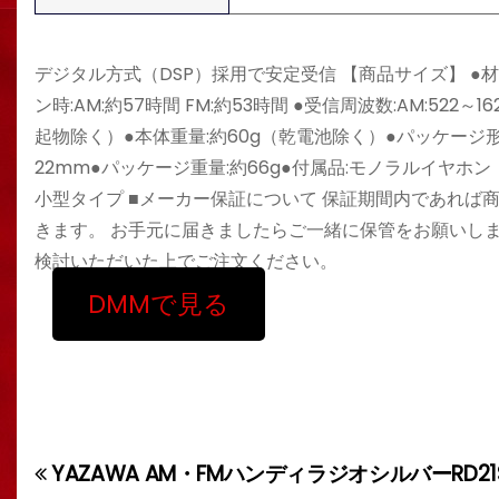
デジタル方式（DSP）採用で安定受信 【商品サイズ】 ●材質
ン時:AM:約57時間 FM:約53時間 ●受信周波数:AM:522～1
起物除く）●本体重量:約60g（乾電池除く）●パッケージ形
22mm●パッケージ重量:約66g●付属品:モノラルイヤホ
小型タイプ ■メーカー保証について 保証期間内であれ
きます。 お手元に届きましたらご一緒に保管をお願いし
検討いただいた上でご注文ください。
DMMで見る
YAZAWA AM・FMハンディラジオシルバーRD21
投