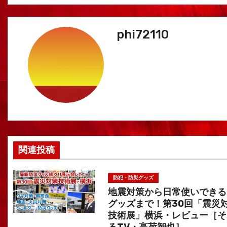
稿
ナ
phi72110
ビ
ゲ
ー
シ
ョ
関連投稿
ン
防犯・防災グッズ
地震対策から日常使いできる
グッズまで！第30回「震災
技術展」横浜・レビュー［そ