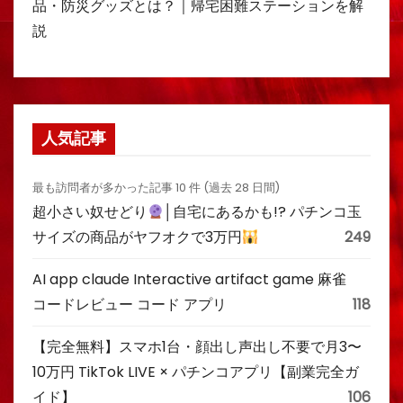
品・防災グッズとは？｜帰宅困難ステーションを解
説
人気記事
最も訪問者が多かった記事 10 件 (過去 28 日間)
超小さい奴せどり
│自宅にあるかも!? パチンコ玉
サイズの商品がヤフオクで3万円
249
AI app claude Interactive artifact game 麻雀
コードレビュー コード アプリ
118
【完全無料】スマホ1台・顔出し声出し不要で月3〜
10万円 TikTok LIVE × パチンコアプリ【副業完全ガ
イド】
106