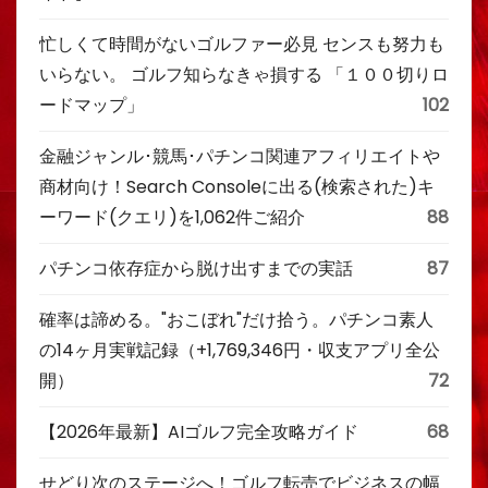
忙しくて時間がないゴルファー必見 センスも努力も
いらない。 ゴルフ知らなきゃ損する 「１００切りロ
ードマップ」
102
金融ジャンル･競馬･パチンコ関連アフィリエイトや
商材向け！Search Consoleに出る(検索された)キ
ーワード(クエリ)を1,062件ご紹介
88
パチンコ依存症から脱け出すまでの実話
87
確率は諦める。"おこぼれ"だけ拾う。パチンコ素人
の14ヶ月実戦記録（+1,769,346円・収支アプリ全公
開）
72
【2026年最新】AIゴルフ完全攻略ガイド
68
せどり次のステージへ！ゴルフ転売でビジネスの幅