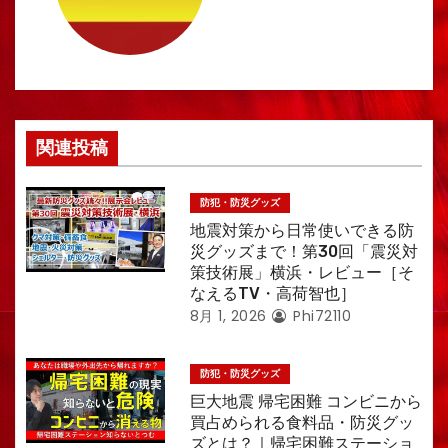
シ
ョ
ン
関連投稿
防犯・防災グッズ
地震対策から日常使いできる防
災グッズまで！第30回「震災対
策技術展」横浜・レビュー［そ
なえるTV・高荷智也］
8月 1, 2026
Phi72110
防犯・防災グッズ
巨大地震 帰宅困難 コンビニから
買占められる食料品・防災グッ
ズとは？｜帰宅困難ステーショ