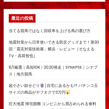
最近の投稿
当てる競馬ではなく回収率を上げる馬の選び方
地震対策から日常使いできる防災グッズまで！第30
回「震災対策技術展」横浜・レビュー［そなえる
TV・高荷智也］
8/1厳選｜高知10R｜20:20発走｜SYNAPSE｜シナプ
ス｜地方競馬
超小さい奴せどり
│自宅にあるかも!? パチンコ玉
サイズの商品がヤフオクで3万円
巨大地震 帰宅困難 コンビニから買占められる食料