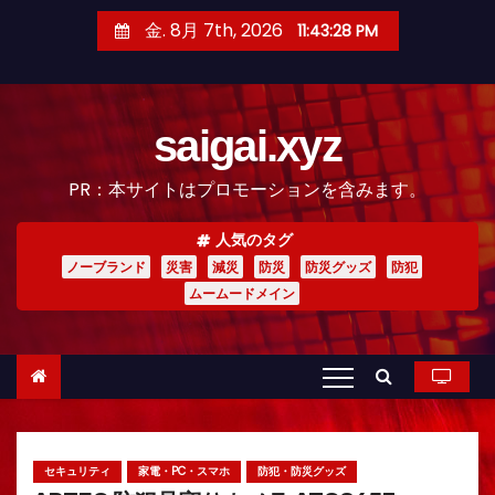
コ
金. 8月 7th, 2026
11:43:29 PM
ン
テ
ン
saigai.xyz
ツ
へ
PR：本サイトはプロモーションを含みます。
ス
キ
人気のタグ
ッ
ノーブランド
災害
減災
防災
防災グッズ
防犯
プ
ムームードメイン
セキュリティ
家電・PC・スマホ
防犯・防災グッズ