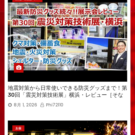
地震対策から日常使いできる防災グッズまで！第
30回「震災対策技術展」横浜・レビュー［そな
えるTV・高荷智也］
8月 1, 2026
Phi72110
お金