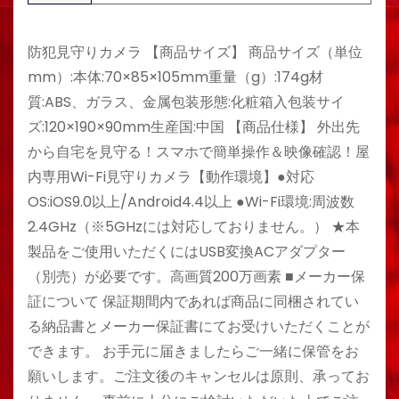
防犯見守りカメラ 【商品サイズ】 商品サイズ（単位
mm）:本体:70×85×105mm重量（g）:174g材
質:ABS、ガラス、金属包装形態:化粧箱入包装サイ
ズ:120×190×90mm生産国:中国 【商品仕様】 外出先
から自宅を見守る！スマホで簡単操作＆映像確認！屋
内専用Wi-Fi見守りカメラ【動作環境】●対応
OS:iOS9.0以上/Android4.4以上 ●Wi-Fi環境:周波数
2.4GHz（※5GHzには対応しておりません。） ★本
製品をご使用いただくにはUSB変換ACアダプター
（別売）が必要です。高画質200万画素 ■メーカー保
証について 保証期間内であれば商品に同梱されてい
る納品書とメーカー保証書にてお受けいただくことが
できます。 お手元に届きましたらご一緒に保管をお
願いします。ご注文後のキャンセルは原則、承ってお