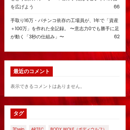
を広げよう
66
手取り16万・パチンコ依存の工場員が、1年で「資産
＋100万」を作れた全記録。 〜意志力0でも勝手に足
が動く「3秒の仕組み」〜
62
最近のコメント
表示できるコメントはありません。
タグ
3Dwin
ARTEC
BODY WOLF（ボディウルフ）