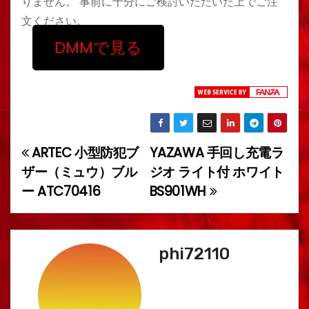
りません。 事前に十分にご検討いただいた上でご注
文ください。
DMMで見る
ARTEC 小型防犯ブ
YAZAWA 手回し充電ラ
投
ザー（ミュウ）ブル
ジオ ライト付 ホワイト
稿
ー ATC70416
BS901WH
ナ
ビ
phi72110
ゲ
ー