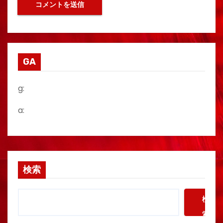
GA
g:
a:
検索
検
索