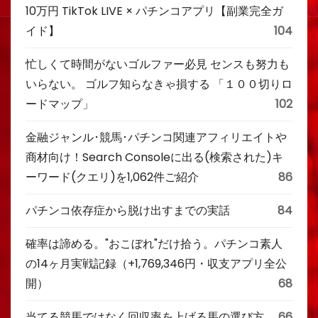
10万円 TikTok LIVE × パチンコアプリ【副業完全ガ
イド】
104
忙しくて時間がないゴルファー必見 センスも努力も
いらない。 ゴルフ知らなきゃ損する 「１００切りロ
ードマップ」
102
金融ジャンル･競馬･パチンコ関連アフィリエイトや
商材向け！Search Consoleに出る(検索された)キ
ーワード(クエリ)を1,062件ご紹介
86
パチンコ依存症から脱け出すまでの実話
84
確率は諦める。"おこぼれ"だけ拾う。パチンコ素人
の14ヶ月実戦記録（+1,769,346円・収支アプリ全公
開）
68
当てる競馬ではなく回収率を上げる馬の選び方
66