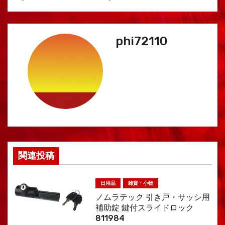
ナ
ビ
phi72110
ゲ
ー
シ
ョ
ン
関連投稿
日用品
雑貨・小物
ノムラテック 引き戸・サッシ用
補助錠 鍵付スライドロック
811984