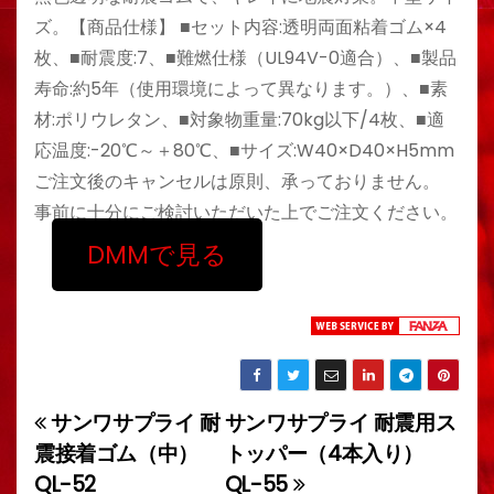
ズ。【商品仕様】 ■セット内容:透明両面粘着ゴム×4
枚、■耐震度:7、■難燃仕様（UL94V-0適合）、■製品
寿命:約5年（使用環境によって異なります。）、■素
材:ポリウレタン、■対象物重量:70kg以下/4枚、■適
応温度:-20℃～＋80℃、■サイズ:W40×D40×H5mm
ご注文後のキャンセルは原則、承っておりません。
事前に十分にご検討いただいた上でご注文ください。
DMMで見る
サンワサプライ 耐
サンワサプライ 耐震用ス
投
震接着ゴム（中）
トッパー（4本入り）
稿
QL-52
QL-55