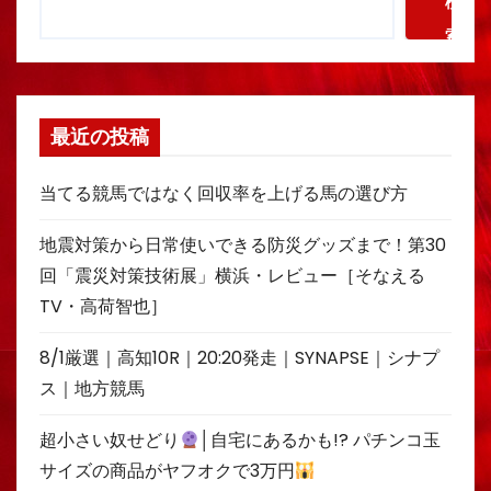
検
索
最近の投稿
当てる競馬ではなく回収率を上げる馬の選び方
地震対策から日常使いできる防災グッズまで！第30
回「震災対策技術展」横浜・レビュー［そなえる
TV・高荷智也］
8/1厳選｜高知10R｜20:20発走｜SYNAPSE｜シナプ
ス｜地方競馬
超小さい奴せどり
│自宅にあるかも!? パチンコ玉
サイズの商品がヤフオクで3万円