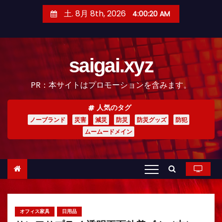
コ
土. 8月 8th, 2026
4:00:21 AM
ン
テ
ン
saigai.xyz
ツ
へ
PR：本サイトはプロモーションを含みます。
ス
キ
人気のタグ
ッ
ノーブランド
災害
減災
防災
防災グッズ
防犯
プ
ムームードメイン
オフィス家具
日用品