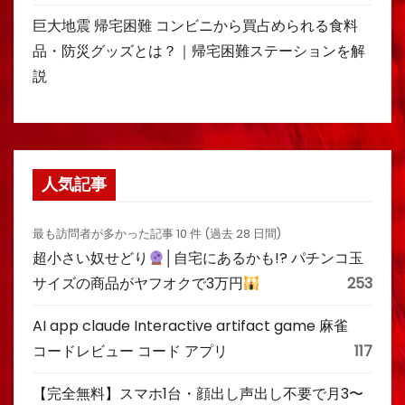
巨大地震 帰宅困難 コンビニから買占められる食料
品・防災グッズとは？｜帰宅困難ステーションを解
説
人気記事
最も訪問者が多かった記事 10 件 (過去 28 日間)
超小さい奴せどり
│自宅にあるかも!? パチンコ玉
サイズの商品がヤフオクで3万円
253
AI app claude Interactive artifact game 麻雀
コードレビュー コード アプリ
117
【完全無料】スマホ1台・顔出し声出し不要で月3〜