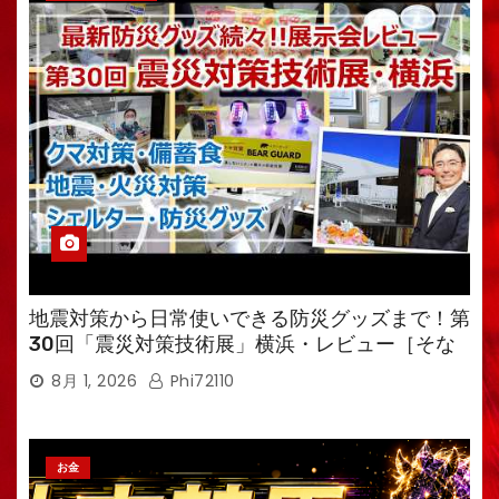
地震対策から日常使いできる防災グッズまで！第
30回「震災対策技術展」横浜・レビュー［そな
えるTV・高荷智也］
8月 1, 2026
Phi72110
お金