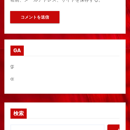
GA
g:
a:
検索