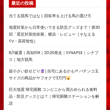
最近の投稿
当てる競馬ではなく回収率を上げる馬の選び方
地震対策から日常使いできる防災グッズまで！第30
回「震災対策技術展」横浜・レビュー［そなえる
TV・高荷智也］
8/1厳選｜高知10R｜20:20発走｜SYNAPSE｜シナプ
ス｜地方競馬
超小さい奴せどり
│自宅にあるかも!? パチンコ玉
サイズの商品がヤフオクで3万円
巨大地震 帰宅困難 コンビニから買占められる食料
品・防災グッズとは？｜帰宅困難ステーションを解
説