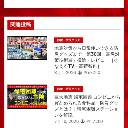
ョ
ン
関連投稿
防犯・防災グッズ
地震対策から日常使いできる防
災グッズまで！第30回「震災対
策技術展」横浜・レビュー［そ
なえるTV・高荷智也］
8月 1, 2026
Phi72110
防犯・防災グッズ
巨大地震 帰宅困難 コンビニから
買占められる食料品・防災グッ
ズとは？｜帰宅困難ステーショ
ンを解説
7月 16, 2026
Phi72110