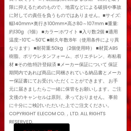
限に抑えるためのもので、地震などによる破損や事故
に対しての責任を負うものではありません。■サイズ:
幅140mm×奥行き100mm×高さ80～107mm ■重量:
約130g （1個） ■カラー:ホワイト ■入り数:2個 ■適用
温度:-10℃～50℃ ■耐久年数:8年（使用条件により異
なります） ■耐荷重:50kg （2個使用時） ■材質:ABS
樹脂、ポリウレタンフォーム、ポリエチレン、布粘着
材 ■その他:特許登録済 ■メーカー保証について 保証
期間内であれば商品に同梱されている納品書とメーカ
ー保証書にてお受けいただくことができます。 お手
元に届きましたらご一緒に保管をお願いします。ご注
文後のキャンセルは原則、承っておりません。 事前
に十分にご検討いただいた上でご注文ください。
COPYRIGHT ELECOM CO.，LTD. ALL RIGHTS
RESERVED.