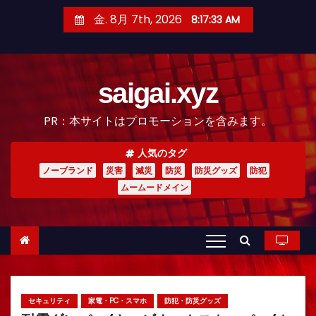
コ
金. 8月 7th, 2026
8:17:34 AM
ン
テ
ン
saigai.xyz
ツ
へ
PR：本サイトはプロモーションを含みます。
ス
キ
人気のタグ
ッ
ノーブランド
災害
減災
防災
防災グッズ
防犯
プ
ムームードメイン
セキュリティ
家電・PC・スマホ
防犯・防災グッズ