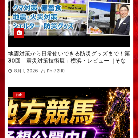
地震対策から日常使いできる防災グッズまで！第
30回「震災対策技術展」横浜・レビュー［そな
えるTV・高荷智也］
8月 1, 2026
Phi72110
お金