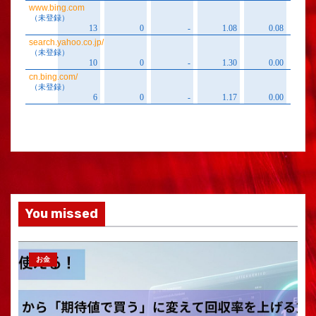
You missed
お金