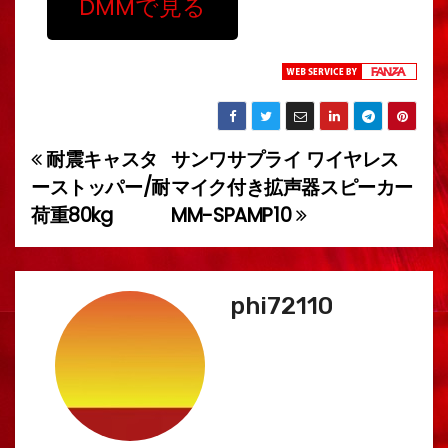
DMMで見る
耐震キャスタ
サンワサプライ ワイヤレス
投
ーストッパー/耐
マイク付き拡声器スピーカー
稿
荷重80kg
MM-SPAMP10
ナ
ビ
phi72110
ゲ
ー
シ