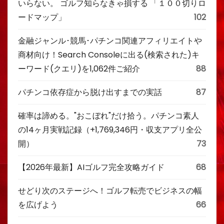
いらない。 ゴルフ知らなきゃ損する 「１００切りロ
ードマップ」
102
金融ジャンル･競馬･パチンコ関連アフィリエイトや
商材向け！Search Consoleに出る(検索された)キ
ーワード(クエリ)を1,062件ご紹介
88
パチンコ依存症から脱け出すまでの実話
87
確率は諦める。"おこぼれ"だけ拾う。パチンコ素人
の14ヶ月実戦記録（+1,769,346円・収支アプリ全公
開）
73
【2026年最新】AIゴルフ完全攻略ガイド
68
せどり次のステージへ！ゴルフ転売でビジネスの幅
を広げよう
66