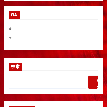
GA
g:
a:
検索
検
索