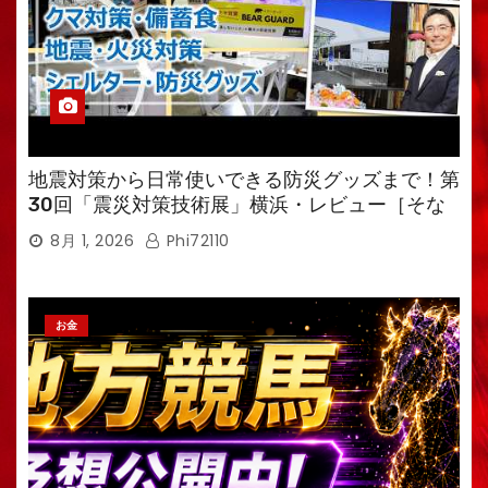
地震対策から日常使いできる防災グッズまで！第
30回「震災対策技術展」横浜・レビュー［そな
えるTV・高荷智也］
8月 1, 2026
Phi72110
お金