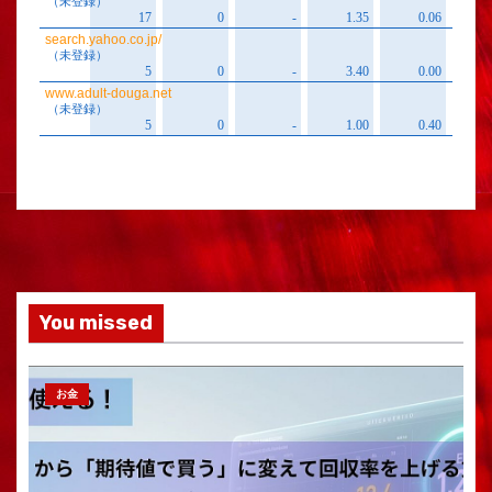
You missed
お金