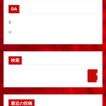
GA
g:
a:
検索
検
索
最近の投稿