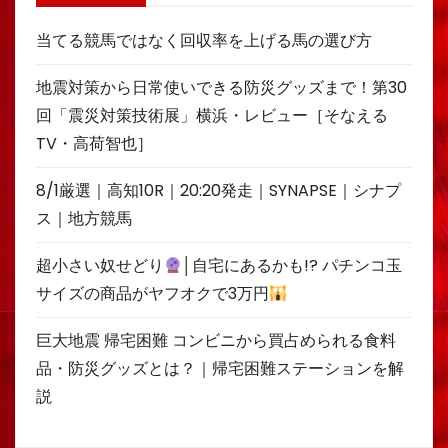
当てる競馬ではなく回収率を上げる馬の選び方
地震対策から日常使いできる防災グッズまで！第30
回「震災対策技術展」横浜・レビュー［そなえる
TV・高荷智也］
8/1厳選｜高知10R｜20:20発走｜SYNAPSE｜シナプ
ス｜地方競馬
超小さい奴せどり
│自宅にあるかも!? パチンコ玉
サイズの商品がヤフオクで3万円
巨大地震 帰宅困難 コンビニから買占められる食料
品・防災グッズとは？｜帰宅困難ステーションを解
説