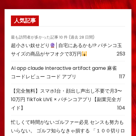
人気記事
最も訪問者が多かった記事 10 件 (過去 28 日間)
超小さい奴せどり
│自宅にあるかも!? パチンコ玉
サイズの商品がヤフオクで3万円
253
AI app claude Interactive artifact game 麻雀
コードレビュー コード アプリ
117
【完全無料】スマホ1台・顔出し声出し不要で月3〜
10万円 TikTok LIVE × パチンコアプリ【副業完全ガ
イド】
104
忙しくて時間がないゴルファー必見 センスも努力も
いらない。 ゴルフ知らなきゃ損する 「１００切りロ