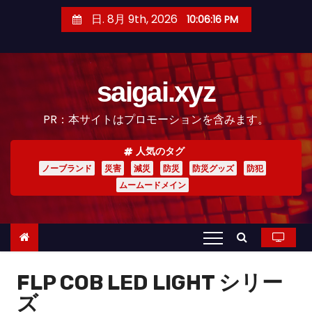
コ
日. 8月 9th, 2026
10:06:18 PM
ン
テ
ン
saigai.xyz
ツ
へ
PR：本サイトはプロモーションを含みます。
ス
キ
人気のタグ
ッ
ノーブランド
災害
減災
防災
防災グッズ
防犯
プ
ムームードメイン
FLP COB LED LIGHT シリー
ズ