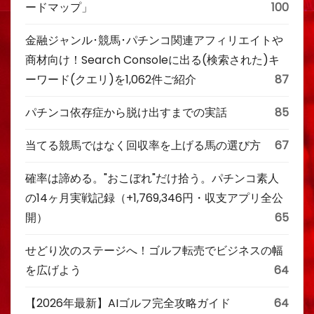
ードマップ」
100
金融ジャンル･競馬･パチンコ関連アフィリエイトや
商材向け！Search Consoleに出る(検索された)キ
ーワード(クエリ)を1,062件ご紹介
87
パチンコ依存症から脱け出すまでの実話
85
当てる競馬ではなく回収率を上げる馬の選び方
67
確率は諦める。"おこぼれ"だけ拾う。パチンコ素人
の14ヶ月実戦記録（+1,769,346円・収支アプリ全公
開）
65
せどり次のステージへ！ゴルフ転売でビジネスの幅
を広げよう
64
【2026年最新】AIゴルフ完全攻略ガイド
64