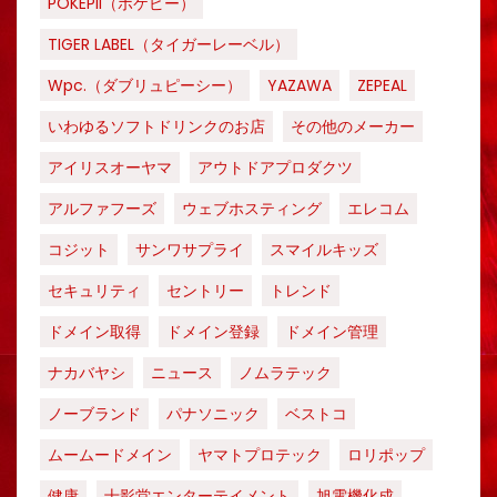
POKEPII（ポケピー）
TIGER LABEL（タイガーレーベル）
Wpc.（ダブリュピーシー）
YAZAWA
ZEPEAL
いわゆるソフトドリンクのお店
その他のメーカー
アイリスオーヤマ
アウトドアプロダクツ
アルファフーズ
ウェブホスティング
エレコム
コジット
サンワサプライ
スマイルキッズ
セキュリティ
セントリー
トレンド
ドメイン取得
ドメイン登録
ドメイン管理
ナカバヤシ
ニュース
ノムラテック
ノーブランド
パナソニック
ベストコ
ムームードメイン
ヤマトプロテック
ロリポップ
健康
十影堂エンターテイメント
旭電機化成