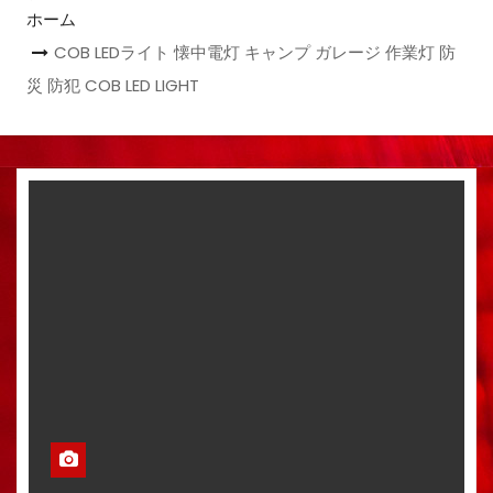
ホーム
COB LEDライト 懐中電灯 キャンプ ガレージ 作業灯 防
災 防犯 COB LED LIGHT