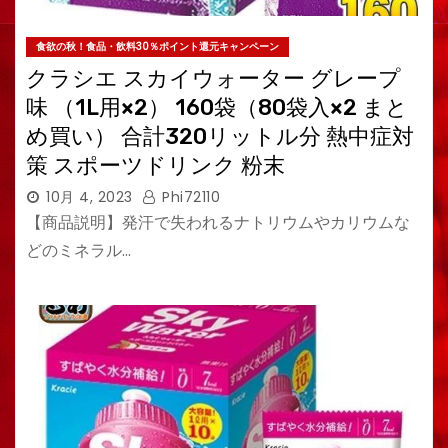
食欲の秋！食品・飲料30％ポイント還元キャンペーン
クラシエ スカイウォーター グレープ
味 （1L用×2） 160袋（80袋入×2 まと
め買い） 合計320リットル分 熱中症対
策 スポーツドリンク 粉末
10月 4, 2023
Phi72110
【商品説明】発汗で失われるナトリウムやカリウムな
どのミネラル…