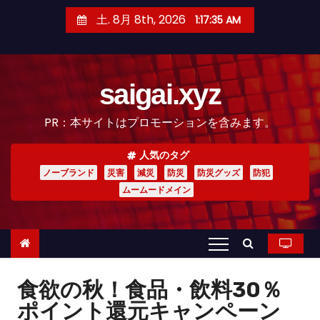
コ
土. 8月 8th, 2026
1:17:37 AM
ン
テ
ン
saigai.xyz
ツ
へ
PR：本サイトはプロモーションを含みます。
ス
キ
人気のタグ
ッ
ノーブランド
災害
減災
防災
防災グッズ
防犯
プ
ムームードメイン
食欲の秋！食品・飲料30％
ポイント還元キャンペーン