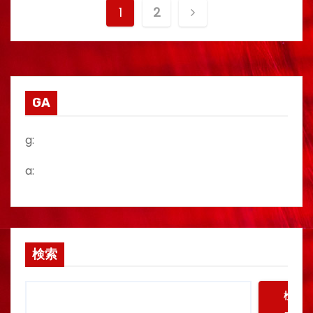
投
1
2
稿
の
ペ
GA
ー
g:
ジ
a:
送
り
検索
検