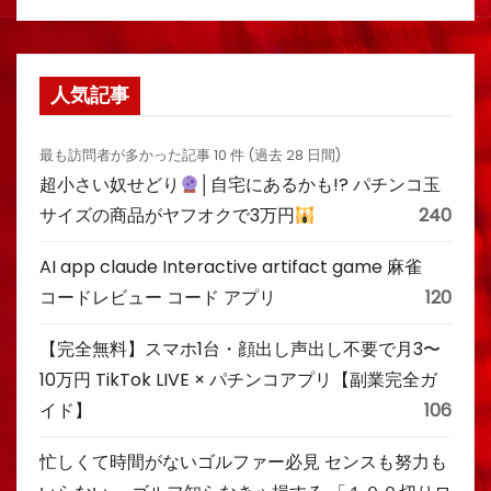
人気記事
最も訪問者が多かった記事 10 件 (過去 28 日間)
超小さい奴せどり
│自宅にあるかも!? パチンコ玉
サイズの商品がヤフオクで3万円
240
AI app claude Interactive artifact game 麻雀
コードレビュー コード アプリ
120
【完全無料】スマホ1台・顔出し声出し不要で月3〜
10万円 TikTok LIVE × パチンコアプリ【副業完全ガ
イド】
106
忙しくて時間がないゴルファー必見 センスも努力も