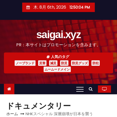
コ
木. 8月 6th, 2026
12:50:06 PM
ン
テ
ン
saigai.xyz
ツ
へ
PR：本サイトはプロモーションを含みます。
ス
キ
人気のタグ
ッ
ノーブランド
災害
減災
防災
防災グッズ
防犯
プ
ムームードメイン
ドキュメンタリー
ホーム
NHKスペシャル 深層崩壊が日本を襲う