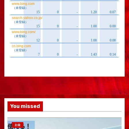
You missed
お金