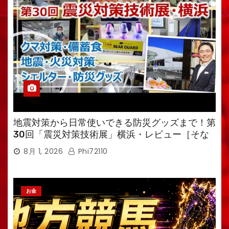
地震対策から日常使いできる防災グッズまで！第
30回「震災対策技術展」横浜・レビュー［そな
えるTV・高荷智也］
8月 1, 2026
Phi72110
お金