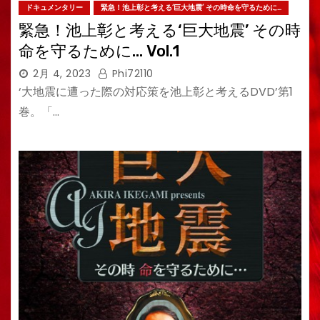
ドキュメンタリー
緊急！池上彰と考える‘巨大地震’ その時命を守るために…
緊急！池上彰と考える‘巨大地震’ その時
命を守るために… Vol.1
2月 4, 2023
Phi72110
‘大地震に遭った際の対応策を池上彰と考えるDVD’第1
巻。「…