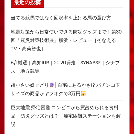
最近の投稿
当てる競馬ではなく回収率を上げる馬の選び方
地震対策から日常使いできる防災グッズまで！第30
回「震災対策技術展」横浜・レビュー［そなえる
TV・高荷智也］
8/1厳選｜高知10R｜20:20発走｜SYNAPSE｜シナプ
ス｜地方競馬
超小さい奴せどり
│自宅にあるかも!? パチンコ玉
サイズの商品がヤフオクで3万円
巨大地震 帰宅困難 コンビニから買占められる食料
品・防災グッズとは？｜帰宅困難ステーションを解
説