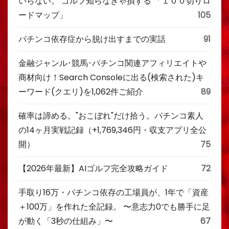
いらない。 ゴルフ知らなきゃ損する 「１００切りロ
ードマップ」
105
パチンコ依存症から脱け出すまでの実話
91
金融ジャンル･競馬･パチンコ関連アフィリエイトや
商材向け！Search Consoleに出る(検索された)キ
ーワード(クエリ)を1,062件ご紹介
89
確率は諦める。"おこぼれ"だけ拾う。パチンコ素人
の14ヶ月実戦記録（+1,769,346円・収支アプリ全公
開）
75
【2026年最新】AIゴルフ完全攻略ガイド
72
手取り16万・パチンコ依存の工場員が、1年で「資産
＋100万」を作れた全記録。 〜意志力0でも勝手に足
が動く「3秒の仕組み」〜
67