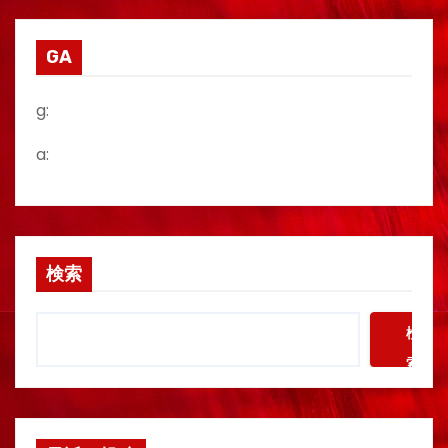
GA
g:
a:
検索
検
索