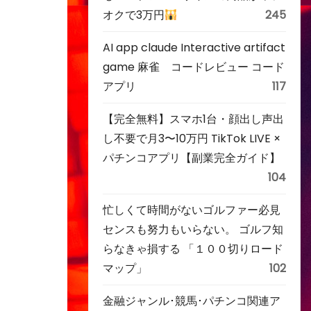
オクで3万円
245
AI app claude Interactive artifact
game 麻雀 コードレビュー コード
アプリ
117
【完全無料】スマホ1台・顔出し声出
し不要で月3〜10万円 TikTok LIVE ×
パチンコアプリ【副業完全ガイド】
104
忙しくて時間がないゴルファー必見
センスも努力もいらない。 ゴルフ知
らなきゃ損する 「１００切りロード
マップ」
102
金融ジャンル･競馬･パチンコ関連ア