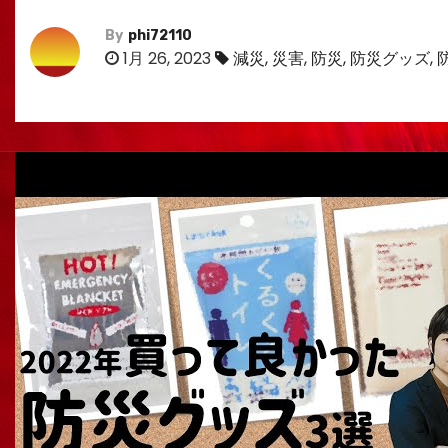
By
phi72110
1月 26, 2023
減災
,
災害
,
防災
,
防災グッズ
,