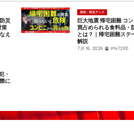
防犯・防災グッズ
防災
巨大地震 帰宅困難 コ
対策
買占められる食料品・
なえ
とは？｜帰宅困難ステ
解説
7月 16, 2026
Phi72110
犯・
際に