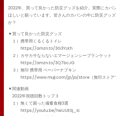
2022年、買って良かった防災グッズを紹介。実際にカ
ほしいと願っています。皆さんのカバンの中に防災グッズ
か？
▼買って良かった防災グッズ
１）携帯用くるくるトイレ
https://amzn.to/3G3YLKh
２）カサカサならないエマージェンシーブランケット
https://amzn.to/3Q7bcJG
３）無印 携帯用 ペーパーナプキン
https://www.muji.com/jp/ja/store（無印ス
▼関連動画
2022年視聴回数トップ３
１）無くて困った備蓄食糧3選
https://youtu.be/helJUESj_Ic