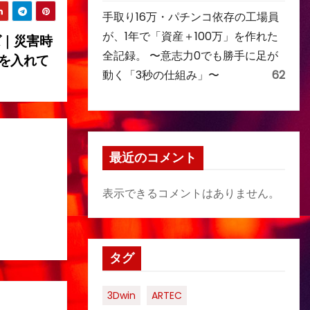
手取り16万・パチンコ依存の工場員
が、1年で「資産＋100万」を作れた
ズ｜災害時
全記録。 〜意志力0でも勝手に足が
を入れて
動く「3秒の仕組み」〜
62
最近のコメント
表示できるコメントはありません。
タグ
3Dwin
ARTEC