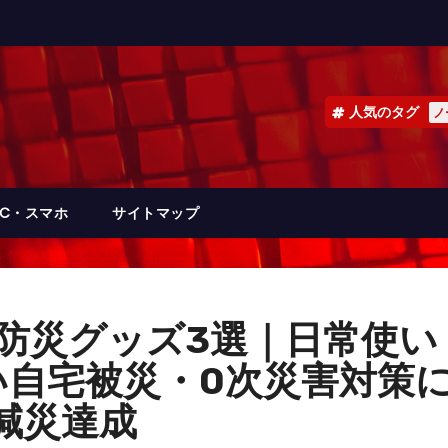
人気のタグ
ノ
PC・スマホ
サイトマップ
た防災グッズ3選｜日常使
い自宅被災・0次災害対策
減災達成