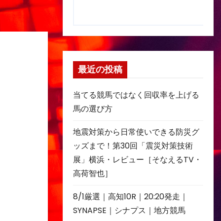
最近の投稿
当てる競馬ではなく回収率を上げる
馬の選び方
地震対策から日常使いできる防災グ
ッズまで！第30回「震災対策技術
展」横浜・レビュー［そなえるTV・
高荷智也］
8/1厳選｜高知10R｜20:20発走｜
SYNAPSE｜シナプス｜地方競馬