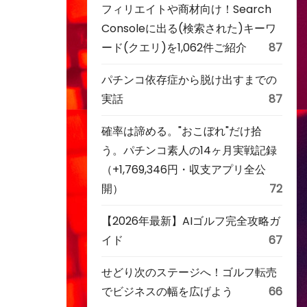
フィリエイトや商材向け！Search
Consoleに出る(検索された)キーワ
ード(クエリ)を1,062件ご紹介
87
パチンコ依存症から脱け出すまでの
実話
87
確率は諦める。"おこぼれ"だけ拾
う。パチンコ素人の14ヶ月実戦記録
（+1,769,346円・収支アプリ全公
開）
72
【2026年最新】AIゴルフ完全攻略ガ
イド
67
せどり次のステージへ！ゴルフ転売
でビジネスの幅を広げよう
66