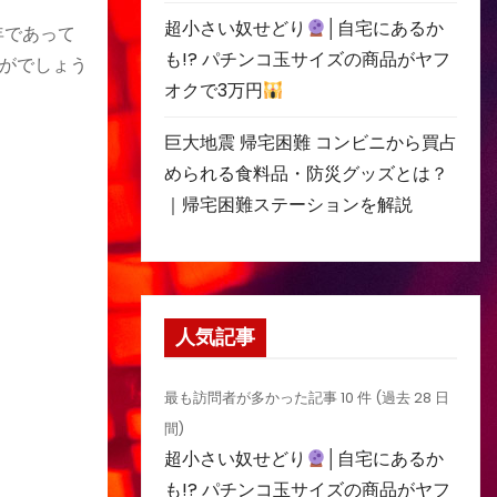
超小さい奴せどり
│自宅にあるか
年であって
も!? パチンコ玉サイズの商品がヤフ
がでしょう
オクで3万円
巨大地震 帰宅困難 コンビニから買占
められる食料品・防災グッズとは？
｜帰宅困難ステーションを解説
人気記事
最も訪問者が多かった記事 10 件 (過去 28 日
間)
超小さい奴せどり
│自宅にあるか
も!? パチンコ玉サイズの商品がヤフ