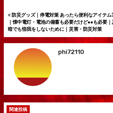
防災グッズ｜停電対策 あったら便利なアイテム
投
｜懐中電灯・電池の備蓄も必要だけど●●も必要｜
稿
暗でも怪我をしないために｜災害・防災対策
ナ
ビ
phi72110
ゲ
ー
シ
ョ
ン
関連投稿