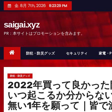
コ
金. 8月 7th, 2026
8:23:30 PM
ン
テ
saigai.xyz
ン
ツ
PR：本サイトはプロモーションを含みます。
へ
ス
キ
防犯・防災グッズ
セキュリティ
家電・
ッ
プ
防犯・防災グッズ
2022年買って良かっ
いつ起こるか分からな
無い1年を願って｜皆で