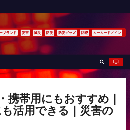
ーブランド
災害
減災
防災
防災グッズ
防犯
ムームードメイン
い・携帯用にもおすすめ｜
にも活用できる｜災害の