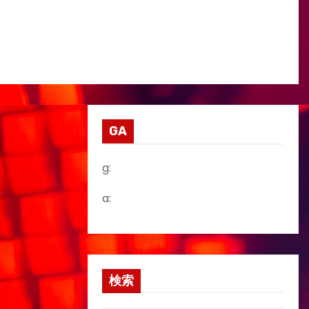
GA
g:
a:
検索