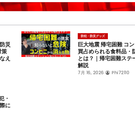
防犯・防災グッズ
防災
巨大地震 帰宅困難 コ
対策
買占められる食料品・
なえ
とは？｜帰宅困難ステ
解説
7月 16, 2026
Phi72110
犯・
際に