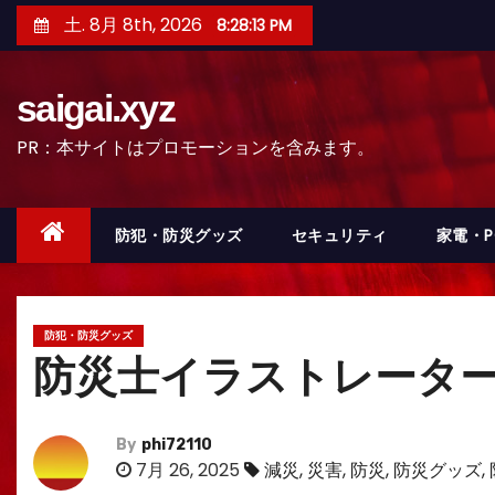
コ
土. 8月 8th, 2026
8:28:14 PM
ン
テ
saigai.xyz
ン
ツ
PR：本サイトはプロモーションを含みます。
へ
ス
キ
防犯・防災グッズ
セキュリティ
家電・
ッ
プ
防犯・防災グッズ
防災士イラストレータ
By
phi72110
7月 26, 2025
減災
,
災害
,
防災
,
防災グッズ
,