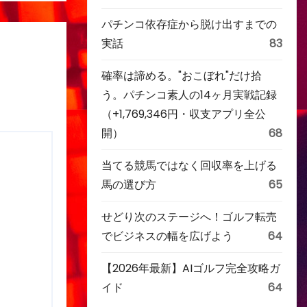
パチンコ依存症から脱け出すまでの
実話
83
確率は諦める。"おこぼれ"だけ拾
う。パチンコ素人の14ヶ月実戦記録
（+1,769,346円・収支アプリ全公
開）
68
当てる競馬ではなく回収率を上げる
馬の選び方
65
せどり次のステージへ！ゴルフ転売
でビジネスの幅を広げよう
64
【2026年最新】AIゴルフ完全攻略ガ
イド
64