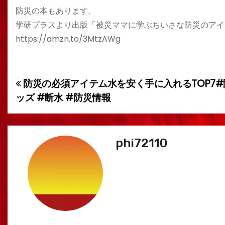
防災の本もあります。
学研プラスより出版「被災ママに学ぶちいさな防災のアイデ
https://amzn.to/3MtzAWg
防災の必須アイテム水を安く手に入れるTOP7#
投
ッズ #断水 #防災情報
稿
ナ
phi72110
ビ
ゲ
ー
シ