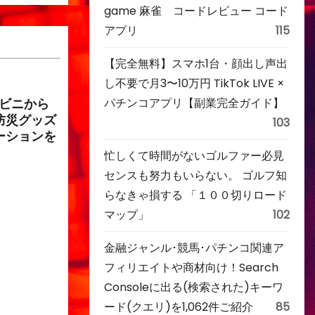
game 麻雀 コードレビュー コード
アプリ
115
【完全無料】スマホ1台・顔出し声出
し不要で月3〜10万円 TikTok LIVE ×
パチンコアプリ【副業完全ガイド】
ンビニから
防災グッズ
103
ーションを
忙しくて時間がないゴルファー必見
センスも努力もいらない。 ゴルフ知
らなきゃ損する 「１００切りロード
マップ」
102
金融ジャンル･競馬･パチンコ関連ア
フィリエイトや商材向け！Search
Consoleに出る(検索された)キーワ
ード(クエリ)を1,062件ご紹介
85