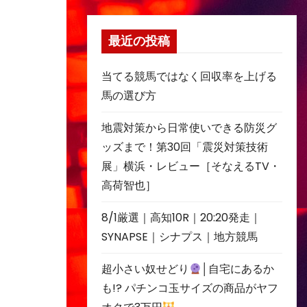
最近の投稿
当てる競馬ではなく回収率を上げる
馬の選び方
地震対策から日常使いできる防災グ
ッズまで！第30回「震災対策技術
展」横浜・レビュー［そなえるTV・
高荷智也］
8/1厳選｜高知10R｜20:20発走｜
SYNAPSE｜シナプス｜地方競馬
超小さい奴せどり
│自宅にあるか
も!? パチンコ玉サイズの商品がヤフ