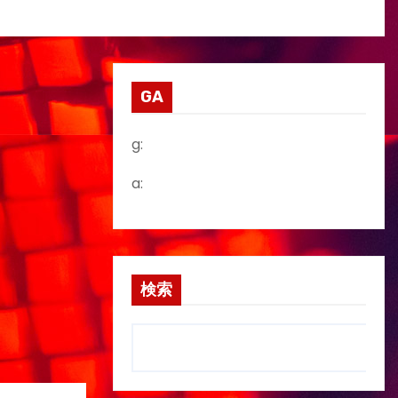
GA
g:
a:
検索