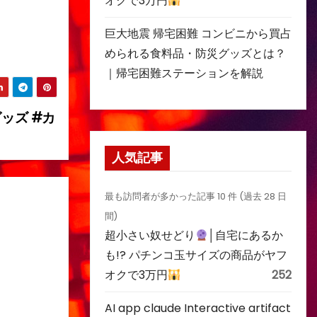
オクで3万円
巨大地震 帰宅困難 コンビニから買占
められる食料品・防災グッズとは？
｜帰宅困難ステーションを解説
ッズ #カ
人気記事
最も訪問者が多かった記事 10 件 (過去 28 日
間)
超小さい奴せどり
│自宅にあるか
も!? パチンコ玉サイズの商品がヤフ
オクで3万円
252
AI app claude Interactive artifact