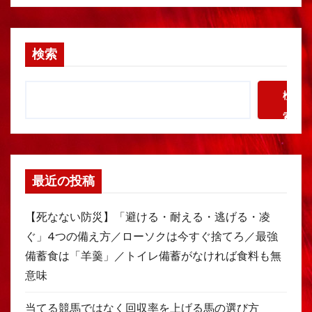
検索
検
索
最近の投稿
【死なない防災】「避ける・耐える・逃げる・凌
ぐ」4つの備え方／ローソクは今すぐ捨てろ／最強
備蓄食は「羊羹」／トイレ備蓄がなければ食料も無
意味
当てる競馬ではなく回収率を上げる馬の選び方