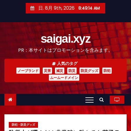
コ
日. 8月 9th, 2026
8:49:16 AM
ン
テ
ン
saigai.xyz
ツ
へ
PR：本サイトはプロモーションを含みます。
ス
キ
人気のタグ
ッ
ノーブランド
災害
減災
防災
防災グッズ
防犯
プ
ムームードメイン
防犯・防災グッズ