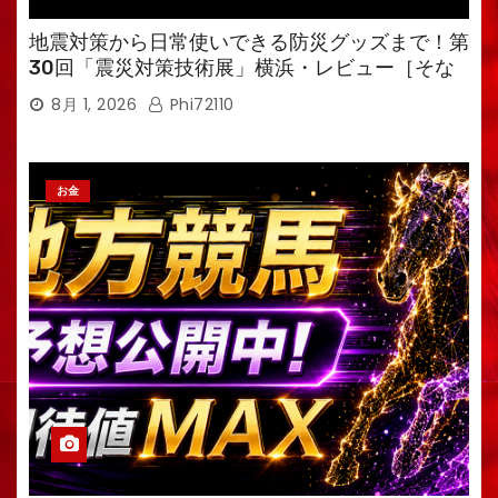
地震対策から日常使いできる防災グッズまで！第
30回「震災対策技術展」横浜・レビュー［そな
えるTV・高荷智也］
8月 1, 2026
Phi72110
お金