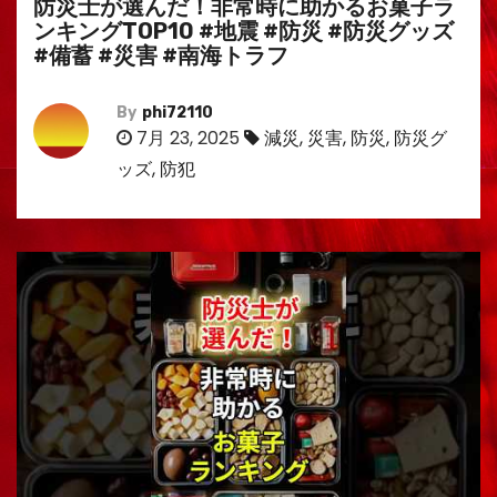
防災士が選んだ！非常時に助かるお菓子ラ
ンキングTOP10 #地震 #防災 #防災グッズ
#備蓄 #災害 #南海トラフ
By
phi72110
7月 23, 2025
減災
,
災害
,
防災
,
防災グ
ッズ
,
防犯