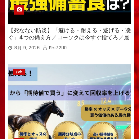
【死なない防災】「避ける・耐える・逃げる・凌
ぐ」4つの備え方／ローソクは今すぐ捨てろ／最
強備蓄食は「羊羹」／トイレ備蓄がなければ食料
8月 9, 2026
Phi72110
も無意味
お金