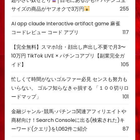
超小さい奴せどり
│自宅にあるかも!? パチンコ玉
サイズの商品がヤフオクで3万円
255
AI app claude Interactive artifact game 麻雀
コードレビュー コード アプリ
117
【完全無料】スマホ1台・顔出し声出し不要で月3〜
10万円 TikTok LIVE × パチンコアプリ【副業完全ガ
イド】
105
忙しくて時間がないゴルファー必見 センスも努力も
いらない。 ゴルフ知らなきゃ損する 「１００切りロ
ードマップ」
101
金融ジャンル･競馬･パチンコ関連アフィリエイトや
商材向け！Search Consoleに出る(検索された)キ
ーワード(クエリ)を1,062件ご紹介
87