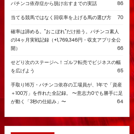
パチンコ依存症から脱け出すまでの実話
86
当てる競馬ではなく回収率を上げる馬の選び方
70
確率は諦める。"おこぼれ"だけ拾う。パチンコ素人
の14ヶ月実戦記録（+1,769,346円・収支アプリ全公
開）
66
せどり次のステージへ！ゴルフ転売でビジネスの幅
を広げよう
65
手取り16万・パチンコ依存の工場員が、1年で「資産
＋100万」を作れた全記録。 〜意志力0でも勝手に足
が動く「3秒の仕組み」〜
64