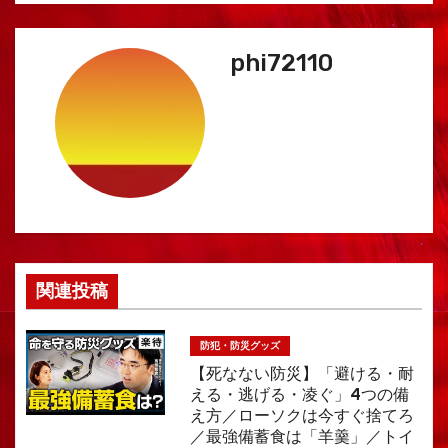
ビ
ゲ
phi72110
ー
シ
ョ
ン
関連投稿
防犯・防災グッズ
【死なない防災】「避ける・耐
える・逃げる・凌ぐ」4つの備
え方／ローソクは今すぐ捨てろ
／最強備蓄食は「羊羹」／トイ