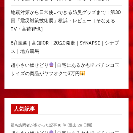
地震対策から日常使いできる防災グッズまで！第30
回「震災対策技術展」横浜・レビュー［そなえる
TV・高荷智也］
8/1厳選｜高知10R｜20:20発走｜SYNAPSE｜シナプ
ス｜地方競馬
超小さい奴せどり
│自宅にあるかも!? パチンコ玉
サイズの商品がヤフオクで3万円
人気記事
最も訪問者が多かった記事 10 件 (過去 28 日間)