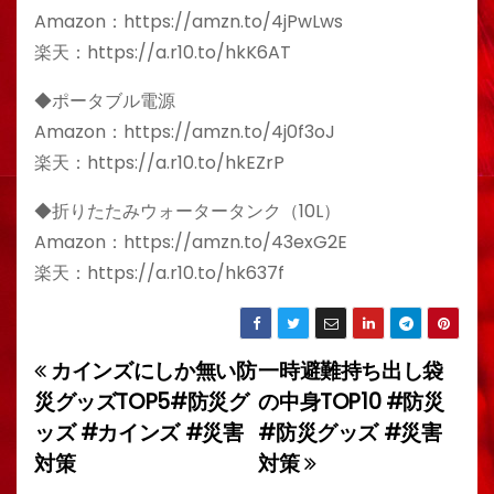
Amazon：https://amzn.to/4jPwLws
楽天：https://a.r10.to/hkK6AT
◆ポータブル電源
Amazon：https://amzn.to/4j0f3oJ
楽天：https://a.r10.to/hkEZrP
◆折りたたみウォータータンク（10L）
Amazon：https://amzn.to/43exG2E
楽天：https://a.r10.to/hk637f
カインズにしか無い防
一時避難持ち出し袋
投
災グッズTOP5#防災グ
の中身TOP10 #防災
稿
ッズ #カインズ #災害
#防災グッズ #災害
対策
対策
ナ