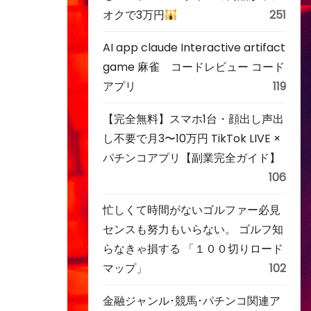
オクで3万円
251
AI app claude Interactive artifact
game 麻雀 コードレビュー コード
アプリ
119
【完全無料】スマホ1台・顔出し声出
し不要で月3〜10万円 TikTok LIVE ×
パチンコアプリ【副業完全ガイド】
106
忙しくて時間がないゴルファー必見
センスも努力もいらない。 ゴルフ知
らなきゃ損する 「１００切りロード
マップ」
102
金融ジャンル･競馬･パチンコ関連ア