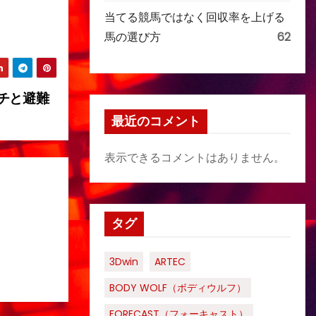
当てる競馬ではなく回収率を上げる
馬の選び方
62
チと避難
最近のコメント
表示できるコメントはありません。
タグ
3Dwin
ARTEC
BODY WOLF（ボディウルフ）
FORECAST（フォーキャスト）