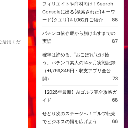
フィリエイトや商材向け！Search
Consoleに出る(検索された)キーワ
ード(クエリ)を1,062件ご紹介
88
パチンコ依存症から脱け出すまでの
実話
87
ご活用くだ
確率は諦める。"おこぼれ"だけ拾
う。パチンコ素人の14ヶ月実戦記録
（+1,769,346円・収支アプリ全公
開）
73
【2026年最新】AIゴルフ完全攻略ガ
イド
68
せどり次のステージへ！ゴルフ転売
でビジネスの幅を広げよう
66