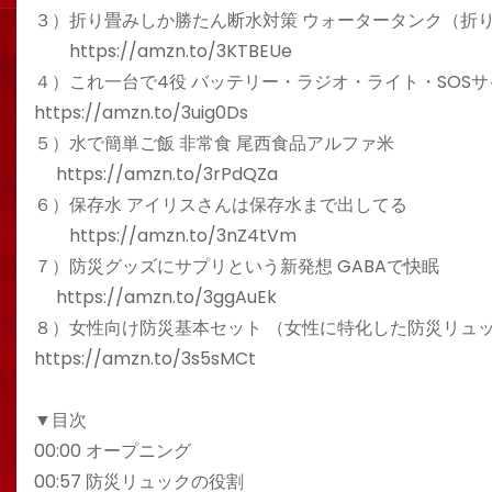
３）折り畳みしか勝たん断水対策 ウォータータンク（折
https://amzn.to/3KTBEUe
４）これ一台で4役 バッテリー・ラジオ・ライト・SOS
https://amzn.to/3uig0Ds
５）水で簡単ご飯 非常食 尾西食品アルファ米
https://amzn.to/3rPdQZa
６）保存水 アイリスさんは保存水まで出してる
https://amzn.to/3nZ4tVm
７）防災グッズにサプリという新発想 GABAで快眠
https://amzn.to/3ggAuEk
８）女性向け防災基本セット （女性に特化した防災リュ
https://amzn.to/3s5sMCt
▼目次
00:00 オープニング
00:57 防災リュックの役割