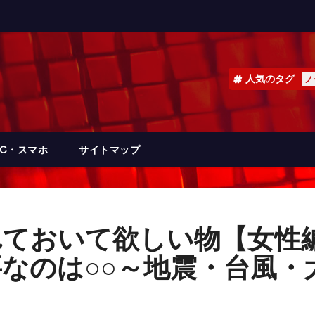
人気のタグ
ノ
PC・スマホ
サイトマップ
れておいて欲しい物【女性
なのは○○～地震・台風・