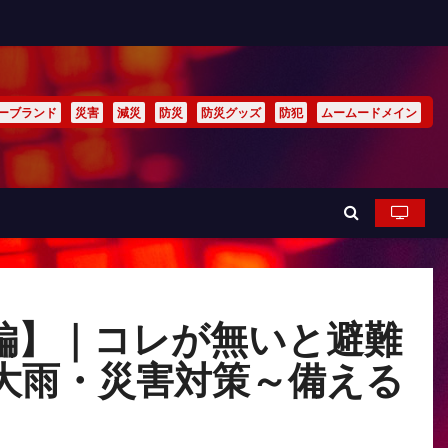
ーブランド
災害
減災
防災
防災グッズ
防犯
ムームードメイン
編】｜コレが無いと避難
大雨・災害対策～備える