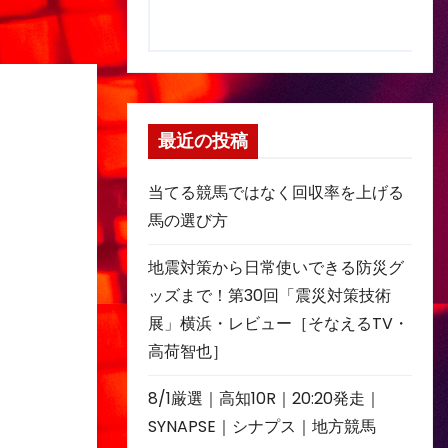
最近の投稿
当てる競馬ではなく回収率を上げる
馬の選び方
地震対策から日常使いできる防災グ
ッズまで！第30回「震災対策技術
展」横浜・レビュー［そなえるTV・
高荷智也］
8/1厳選｜高知10R｜20:20発走｜
SYNAPSE｜シナプス｜地方競馬