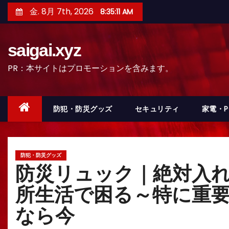
コ
金. 8月 7th, 2026
8:35:12 AM
ン
テ
saigai.xyz
ン
ツ
PR：本サイトはプロモーションを含みます。
へ
ス
キ
防犯・防災グッズ
セキュリティ
家電・
ッ
プ
防犯・防災グッズ
防災リュック｜絶対入
所生活で困る～特に重要
なら今