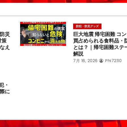
防犯・防災グッズ
防災
巨大地震 帰宅困難 コ
対策
買占められる食料品・
なえ
とは？｜帰宅困難ステ
解説
7月 16, 2026
Phi72110
犯・
際に