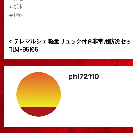
#断水
#避難
テレマルシェ 軽量リュック付き非常用防災セッ
投
TLM-95165
稿
ナ
phi72110
ビ
ゲ
ー
シ
ョ