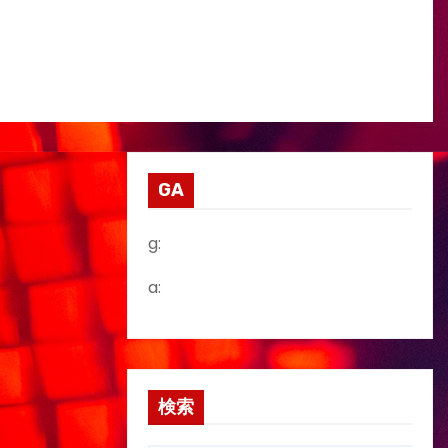
GA
g:
a:
検索