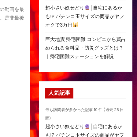
超小さい奴せどり
│自宅にあるか
の動画を最
も!? パチンコ玉サイズの商品がヤフ
。是非最後
オクで3万円
巨大地震 帰宅困難 コンビニから買占
められる食料品・防災グッズとは？
｜帰宅困難ステーションを解説
人気記事
最も訪問者が多かった記事 10 件 (過去 28 日
間)
超小さい奴せどり
│自宅にあるか
も!? パチンコ玉サイズの商品がヤフ