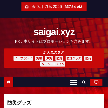
コ
金. 8月 7th, 2026
1:37:56 AM
ン
テ
ン
saigai.xyz
ツ
へ
PR：本サイトはプロモーションを含みます。
ス
キ
人気のタグ
ッ
ノーブランド
災害
減災
防災
防災グッズ
防犯
プ
ムームードメイン
防災グッズ