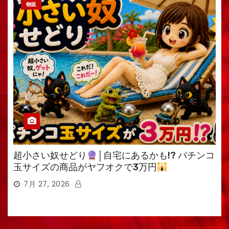
物販
超小さい奴せどり
│自宅にあるかも!? パチンコ
玉サイズの商品がヤフオクで3万円
7月 27, 2026