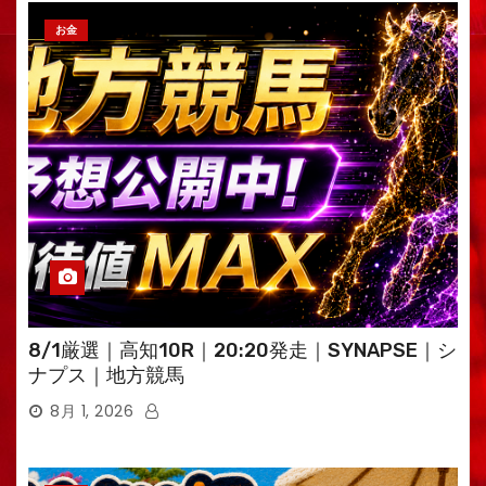
お金
8/1厳選｜高知10R｜20:20発走｜SYNAPSE｜シ
ナプス｜地方競馬
8月 1, 2026