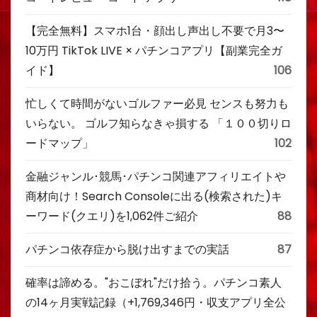
【完全無料】スマホ1台・顔出し声出し不要で月3〜
10万円 TikTok LIVE × パチンコアプリ【副業完全ガ
イド】
106
忙しくて時間がないゴルファー必見 センスも努力も
いらない。 ゴルフ知らなきゃ損する 「１００切りロ
ードマップ」
102
金融ジャンル･競馬･パチンコ関連アフィリエイトや
商材向け！Search Consoleに出る(検索された)キ
ーワード(クエリ)を1,062件ご紹介
88
パチンコ依存症から脱け出すまでの実話
87
確率は諦める。"おこぼれ"だけ拾う。パチンコ素人
の14ヶ月実戦記録（+1,769,346円・収支アプリ全公