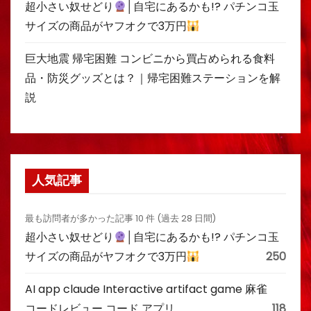
超小さい奴せどり
│自宅にあるかも!? パチンコ玉
サイズの商品がヤフオクで3万円
巨大地震 帰宅困難 コンビニから買占められる食料
品・防災グッズとは？｜帰宅困難ステーションを解
説
人気記事
最も訪問者が多かった記事 10 件 (過去 28 日間)
超小さい奴せどり
│自宅にあるかも!? パチンコ玉
サイズの商品がヤフオクで3万円
250
AI app claude Interactive artifact game 麻雀
コードレビュー コード アプリ
118