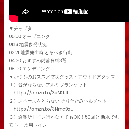
▼チャプタ
00:00 オープニング
01:13 地震多発状況
02:21 地震発生時 とるべき行動
04:30 おすすめ備蓄食料3選
08:00 エンディング
▼いつものおススメ防災グッズ・アウトドアグッズ
１）音がならないアルミブランケット
https://amzn.to/3uSR1Jf
２）スペースをとらない 折りたたみヘルメット
https://amzn.to/3Nmc9xU
３）避難所トイレ行かなくてもOK！50回分 断水でも
安心 非常用トイレ