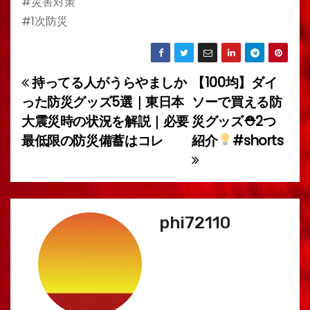
#災害対策
#1次防災
持ってる人がうらやましか
【100均】ダイ
投
った防災グッズ5選｜東日本
ソーで買える防
稿
大震災時の状況を解説｜必要
災グッズ⛑2つ
最低限の防災備蓄はコレ
紹介
#shorts
ナ
ビ
ゲ
phi72110
ー
シ
ョ