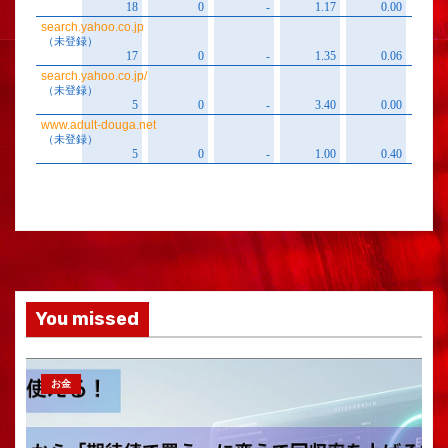
You missed
お金