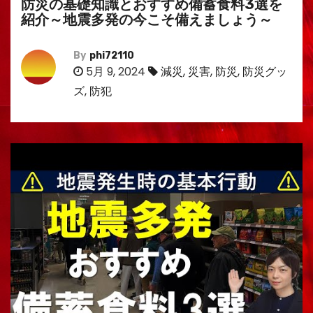
防災の基礎知識とおすすめ備蓄食料3選を
紹介～地震多発の今こそ備えましょう～
By
phi72110
5月 9, 2024
減災
,
災害
,
防災
,
防災グッ
ズ
,
防犯