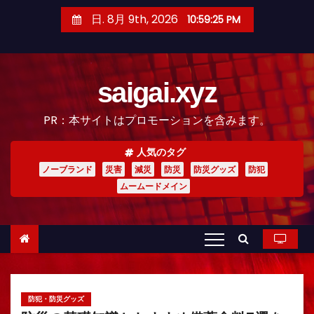
コ
日. 8月 9th, 2026
10:59:27 PM
ン
テ
ン
saigai.xyz
ツ
へ
PR：本サイトはプロモーションを含みます。
ス
キ
人気のタグ
ッ
ノーブランド
災害
減災
防災
防災グッズ
防犯
プ
ムームードメイン
防犯・防災グッズ