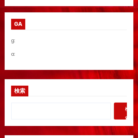
GA
g:
a:
検索
検
索