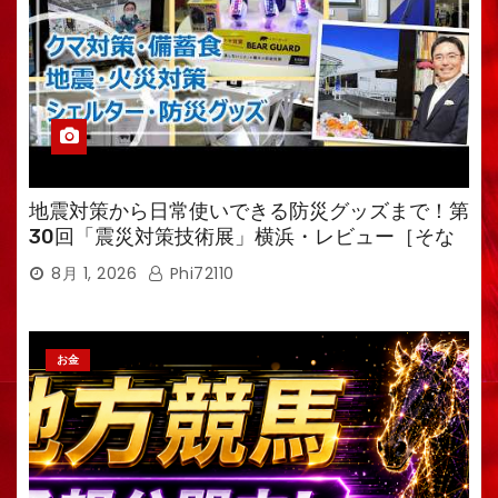
地震対策から日常使いできる防災グッズまで！第
30回「震災対策技術展」横浜・レビュー［そな
えるTV・高荷智也］
8月 1, 2026
Phi72110
お金