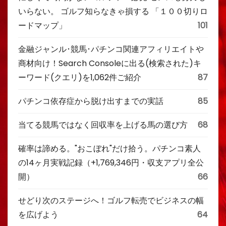
いらない。 ゴルフ知らなきゃ損する 「１００切りロ
ードマップ」
101
金融ジャンル･競馬･パチンコ関連アフィリエイトや
商材向け！Search Consoleに出る(検索された)キ
ーワード(クエリ)を1,062件ご紹介
87
パチンコ依存症から脱け出すまでの実話
85
当てる競馬ではなく回収率を上げる馬の選び方
68
確率は諦める。"おこぼれ"だけ拾う。パチンコ素人
の14ヶ月実戦記録（+1,769,346円・収支アプリ全公
開）
66
せどり次のステージへ！ゴルフ転売でビジネスの幅
を広げよう
64