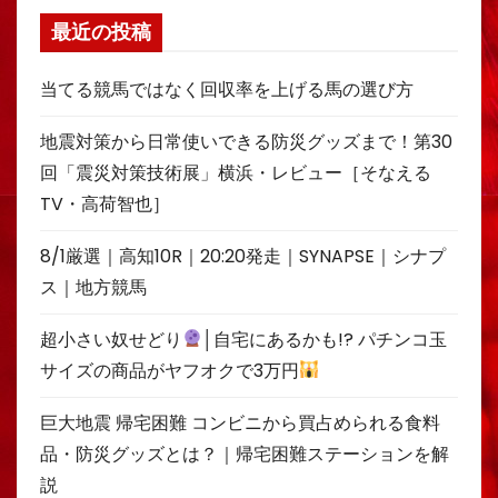
最近の投稿
当てる競馬ではなく回収率を上げる馬の選び方
地震対策から日常使いできる防災グッズまで！第30
回「震災対策技術展」横浜・レビュー［そなえる
TV・高荷智也］
8/1厳選｜高知10R｜20:20発走｜SYNAPSE｜シナプ
ス｜地方競馬
超小さい奴せどり
│自宅にあるかも!? パチンコ玉
サイズの商品がヤフオクで3万円
巨大地震 帰宅困難 コンビニから買占められる食料
品・防災グッズとは？｜帰宅困難ステーションを解
説