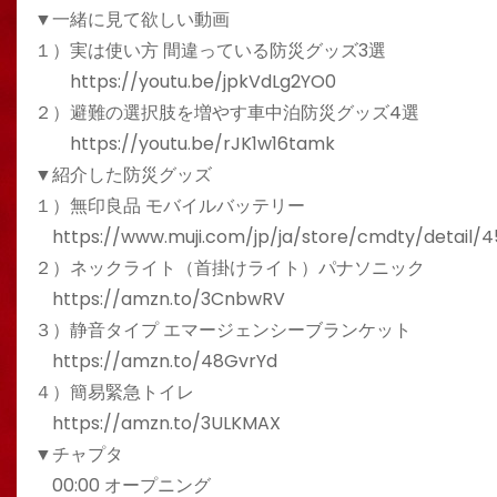
▼一緒に見て欲しい動画
１）実は使い方 間違っている防災グッズ3選
https://youtu.be/jpkVdLg2YO0
２）避難の選択肢を増やす車中泊防災グッズ4選
https://youtu.be/rJK1w16tamk
▼紹介した防災グッズ
１）無印良品 モバイルバッテリー
https://www.muji.com/jp/ja/store/cmdty/detail/
２）ネックライト（首掛けライト）パナソニック
https://amzn.to/3CnbwRV
３）静音タイプ エマージェンシーブランケット
https://amzn.to/48GvrYd
４）簡易緊急トイレ
https://amzn.to/3ULKMAX
▼チャプタ
00:00 オープニング