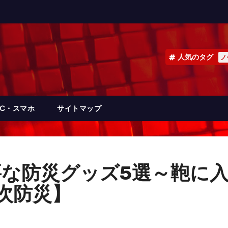
人気のタグ
ノ
PC・スマホ
サイトマップ
な防災グッズ5選～鞄に
次防災】