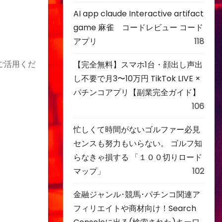
AI app claude Interactive artifact
game 麻雀 コードレビュー コード
アプリ
118
ご活用くだ
【完全無料】スマホ1台・顔出し声出
し不要で月3〜10万円 TikTok LIVE ×
パチンコアプリ【副業完全ガイド】
106
忙しくて時間がないゴルファー必見
センスも努力もいらない。 ゴルフ知
らなきゃ損する 「１００切りロード
マップ」
102
金融ジャンル･競馬･パチンコ関連ア
フィリエイトや商材向け！Search