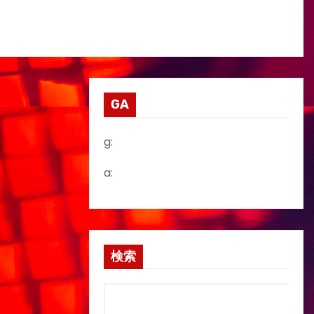
GA
g:
a:
検索