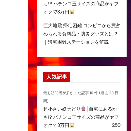
も!? パチンコ玉サイズの商品がヤフ
オクで3万円
巨大地震 帰宅困難 コンビニから買占
められる食料品・防災グッズとは？
｜帰宅困難ステーションを解説
人気記事
最も訪問者が多かった記事 10 件 (過去 28 日
間)
超小さい奴せどり
│自宅にあるか
も!? パチンコ玉サイズの商品がヤフ
オクで3万円
250