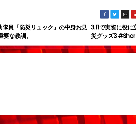
助隊員「防災リュック」の中身お見
3.11で実際に役
重要な教訓。
災グッズ3 #Shor