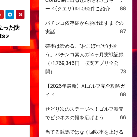
Consoleに出る(検索された)キーワ
ード(クエリ)を1,062件ご紹介
88
パチンコ依存症から脱け出すまでの
に立った防
実話
87
ts
確率は諦める。"おこぼれ"だけ拾
う。パチンコ素人の14ヶ月実戦記録
（+1,769,346円・収支アプリ全公
開）
73
【2026年最新】AIゴルフ完全攻略ガ
イド
68
せどり次のステージへ！ゴルフ転売
でビジネスの幅を広げよう
66
当てる競馬ではなく回収率を上げる