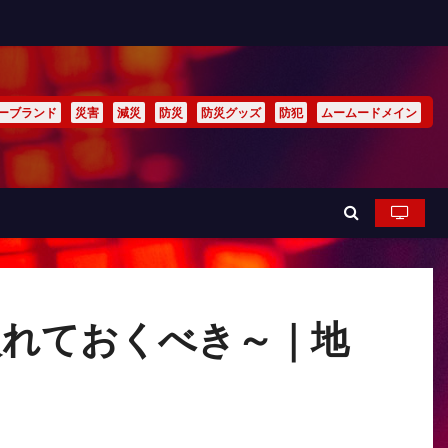
ーブランド
災害
減災
防災
防災グッズ
防犯
ムームードメイン
入れておくべき～｜地