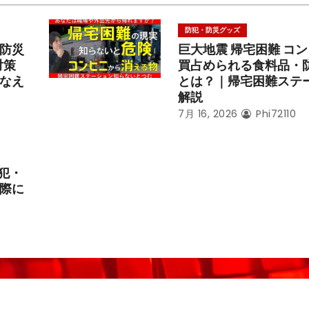
防犯・防災グッズ
防災
巨大地震 帰宅困難 コ
対策
買占められる食料品・
なえ
とは？｜帰宅困難ステ
解説
7月 16, 2026
Phi72110
犯・
際に