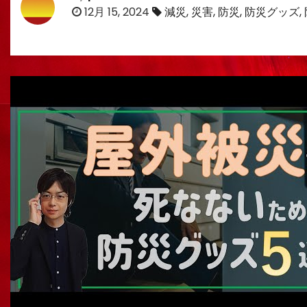
12月 15, 2024
減災
,
災害
,
防災
,
防災グッズ
,