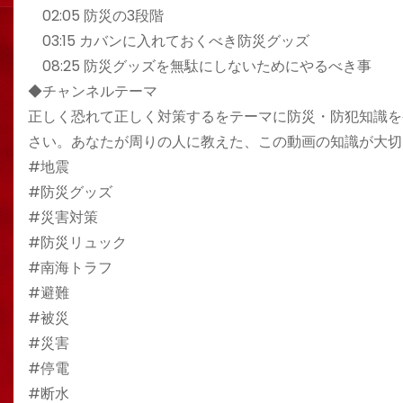
02:05 防災の3段階
03:15 カバンに入れておくべき防災グッズ
08:25 防災グッズを無駄にしないためにやるべき事
◆チャンネルテーマ
正しく恐れて正しく対策するをテーマに防災・防犯知識を
さい。あなたが周りの人に教えた、この動画の知識が大切
#地震
#防災グッズ
#災害対策
#防災リュック
#南海トラフ
#避難
#被災
#災害
#停電
#断水