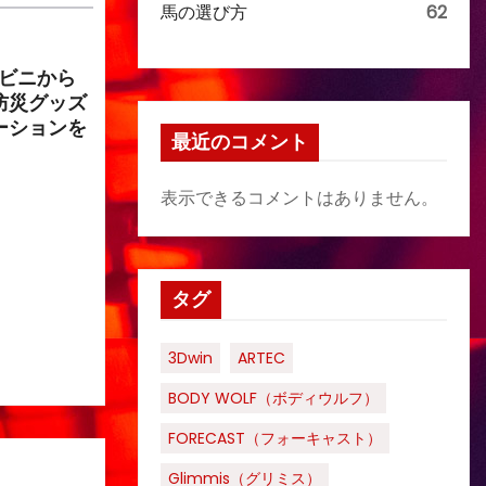
馬の選び方
62
ンビニから
防災グッズ
ーションを
最近のコメント
表示できるコメントはありません。
タグ
3Dwin
ARTEC
BODY WOLF（ボディウルフ）
FORECAST（フォーキャスト）
Glimmis（グリミス）