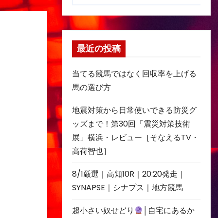
最近の投稿
当てる競馬ではなく回収率を上げる
馬の選び方
地震対策から日常使いできる防災グ
ッズまで！第30回「震災対策技術
展」横浜・レビュー［そなえるTV・
高荷智也］
8/1厳選｜高知10R｜20:20発走｜
SYNAPSE｜シナプス｜地方競馬
超小さい奴せどり
│自宅にあるか