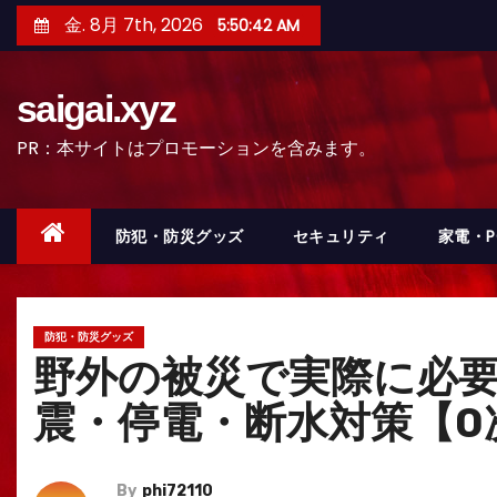
コ
金. 8月 7th, 2026
5:50:43 AM
ン
テ
saigai.xyz
ン
ツ
PR：本サイトはプロモーションを含みます。
へ
ス
キ
防犯・防災グッズ
セキュリティ
家電・
ッ
プ
防犯・防災グッズ
野外の被災で実際に必要
震・停電・断水対策【0
By
phi72110