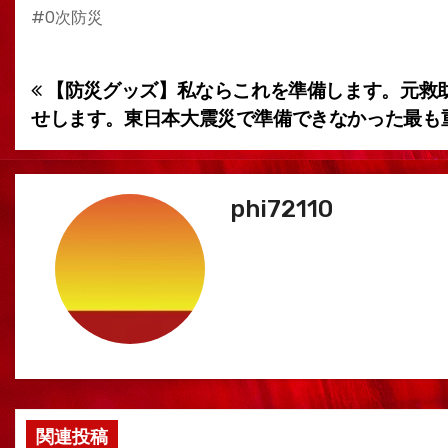
#0次防災
【防災グッズ】私ならこれを準備します。元救
投
せします。東日本大震災で準備できなかった最も
稿
ナ
phi72110
ビ
ゲ
ー
シ
ョ
ン
関連投稿