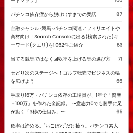
ードマップ」
100
パチンコ依存症から脱け出すまでの実話
87
金融ジャンル･競馬･パチンコ関連アフィリエイトや
商材向け！Search Consoleに出る(検索された)キ
ーワード(クエリ)を1,062件ご紹介
83
当てる競馬ではなく回収率を上げる馬の選び方
71
せどり次のステージへ！ゴルフ転売でビジネスの幅
を広げよう
66
手取り16万・パチンコ依存の工場員が、1年で「資産
＋100万」を作れた全記録。 〜意志力0でも勝手に足
が動く「3秒の仕組み」〜
65
確率は諦める。"おこぼれ"だけ拾う。パチンコ素人