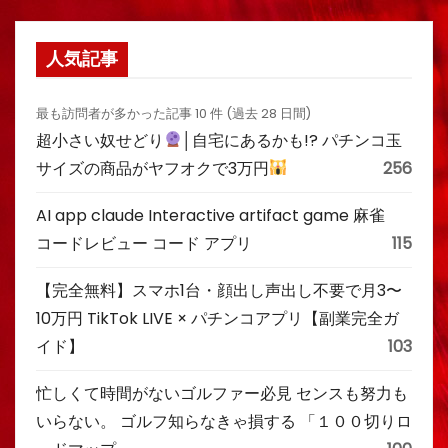
人気記事
最も訪問者が多かった記事 10 件 (過去 28 日間)
超小さい奴せどり
│自宅にあるかも!? パチンコ玉
サイズの商品がヤフオクで3万円
256
AI app claude Interactive artifact game 麻雀
コードレビュー コード アプリ
115
【完全無料】スマホ1台・顔出し声出し不要で月3〜
10万円 TikTok LIVE × パチンコアプリ【副業完全ガ
イド】
103
忙しくて時間がないゴルファー必見 センスも努力も
いらない。 ゴルフ知らなきゃ損する 「１００切りロ