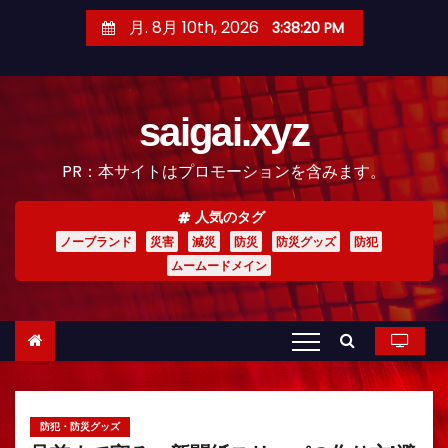
コ
月. 8月 10th, 2026
3:38:21 PM
ン
テ
ン
saigai.xyz
ツ
へ
PR：本サイトはプロモーションを含みます。
ス
キ
人気のタグ
ッ
ノーブランド
災害
減災
防災
防災グッズ
防犯
プ
ムームードメイン
防犯・防災グッズ