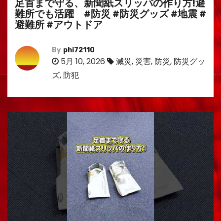
足首まで守る、新聞紙スリッパの作り方!避
難所でも活躍 #防災 #防災グッズ #地震 #
避難所 #アウトドア
By
phi72110
5月 10, 2026
減災
,
災害
,
防災
,
防災グッ
ズ
,
防犯