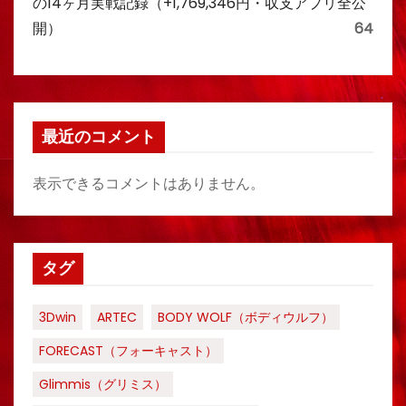
の14ヶ月実戦記録（+1,769,346円・収支アプリ全公
開）
64
最近のコメント
表示できるコメントはありません。
タグ
3Dwin
ARTEC
BODY WOLF（ボディウルフ）
FORECAST（フォーキャスト）
Glimmis（グリミス）