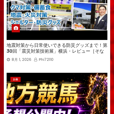
地震対策から日常使いできる防災グッズまで！第
30回「震災対策技術展」横浜・レビュー［そな
えるTV・高荷智也］
8月 1, 2026
Phi72110
お金