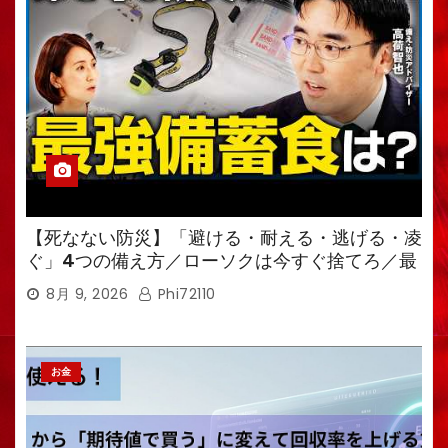
【死なない防災】「避ける・耐える・逃げる・凌
ぐ」4つの備え方／ローソクは今すぐ捨てろ／最
強備蓄食は「羊羹」／トイレ備蓄がなければ食料
8月 9, 2026
Phi72110
も無意味
お金