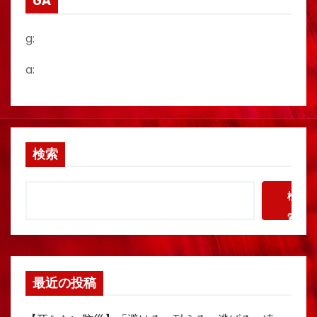
GA
g:
a:
検索
検
索
最近の投稿