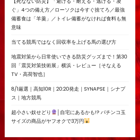
【死なない防災】「避ける・耐える・逃げる・凌
ぐ」4つの備え方／ローソクは今すぐ捨てろ／最強
備蓄食は「羊羹」／トイレ備蓄がなければ食料も無
意味
当てる競馬ではなく回収率を上げる馬の選び方
地震対策から日常使いできる防災グッズまで！第30
回「震災対策技術展」横浜・レビュー［そなえる
TV・高荷智也］
8/1厳選｜高知10R｜20:20発走｜SYNAPSE｜シナプ
ス｜地方競馬
超小さい奴せどり
│自宅にあるかも!? パチンコ玉
サイズの商品がヤフオクで3万円