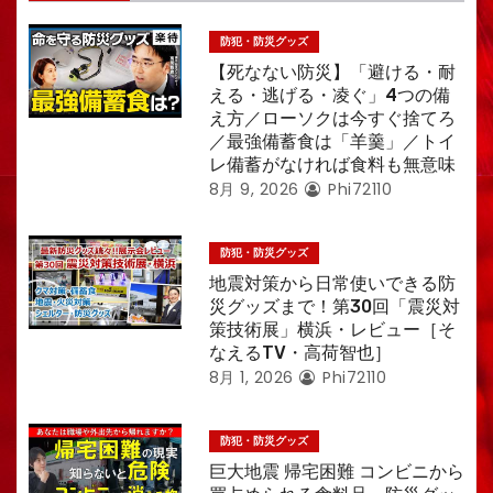
防犯・防災グッズ
【死なない防災】「避ける・耐
える・逃げる・凌ぐ」4つの備
え方／ローソクは今すぐ捨てろ
／最強備蓄食は「羊羹」／トイ
レ備蓄がなければ食料も無意味
8月 9, 2026
Phi72110
防犯・防災グッズ
地震対策から日常使いできる防
災グッズまで！第30回「震災対
策技術展」横浜・レビュー［そ
なえるTV・高荷智也］
8月 1, 2026
Phi72110
防犯・防災グッズ
巨大地震 帰宅困難 コンビニから