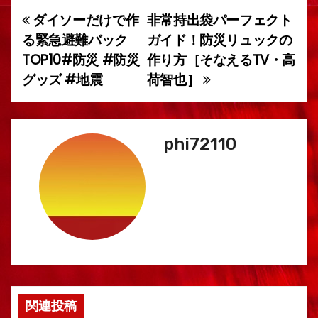
ダイソーだけで作
非常持出袋パーフェクト
投
る緊急避難バック
ガイド！防災リュックの
稿
TOP10#防災 #防災
作り方［そなえるTV・高
グッズ #地震
荷智也］
ナ
ビ
ゲ
phi72110
ー
シ
ョ
ン
関連投稿