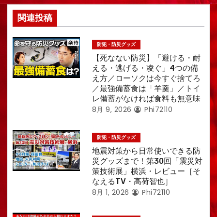
関連投稿
防犯・防災グッズ
【死なない防災】「避ける・耐
える・逃げる・凌ぐ」4つの備
え方／ローソクは今すぐ捨てろ
／最強備蓄食は「羊羹」／トイ
レ備蓄がなければ食料も無意味
8月 9, 2026
Phi72110
防犯・防災グッズ
地震対策から日常使いできる防
災グッズまで！第30回「震災対
策技術展」横浜・レビュー［そ
なえるTV・高荷智也］
8月 1, 2026
Phi72110