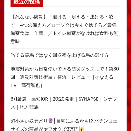
最近の投稿
【死なない防災】「避ける・耐える・逃げる・凌
ぐ」4つの備え方／ローソクは今すぐ捨てろ／最強
備蓄食は「羊羹」／トイレ備蓄がなければ食料も無
意味
当てる競馬ではなく回収率を上げる馬の選び方
地震対策から日常使いできる防災グッズまで！第30
回「震災対策技術展」横浜・レビュー［そなえる
TV・高荷智也］
8/1厳選｜高知10R｜20:20発走｜SYNAPSE｜シナプ
ス｜地方競馬
超小さい奴せどり
│自宅にあるかも!? パチンコ玉
サイズの商品がヤフオクで3万円