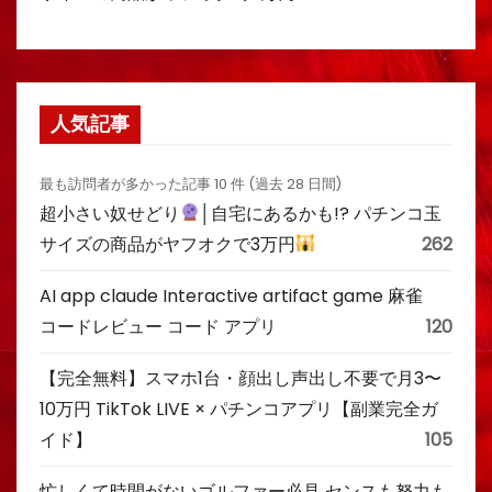
人気記事
最も訪問者が多かった記事 10 件 (過去 28 日間)
超小さい奴せどり
│自宅にあるかも!? パチンコ玉
サイズの商品がヤフオクで3万円
262
AI app claude Interactive artifact game 麻雀
コードレビュー コード アプリ
120
【完全無料】スマホ1台・顔出し声出し不要で月3〜
10万円 TikTok LIVE × パチンコアプリ【副業完全ガ
イド】
105
忙しくて時間がないゴルファー必見 センスも努力も