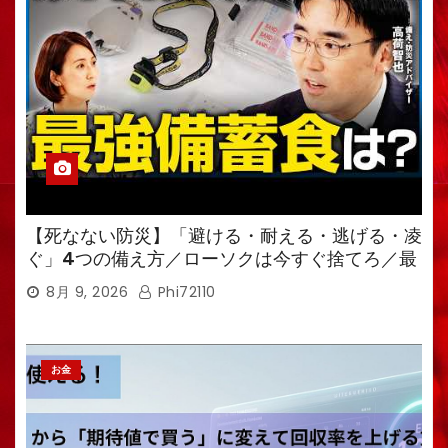
【死なない防災】「避ける・耐える・逃げる・凌
ぐ」4つの備え方／ローソクは今すぐ捨てろ／最
強備蓄食は「羊羹」／トイレ備蓄がなければ食料
8月 9, 2026
Phi72110
も無意味
お金