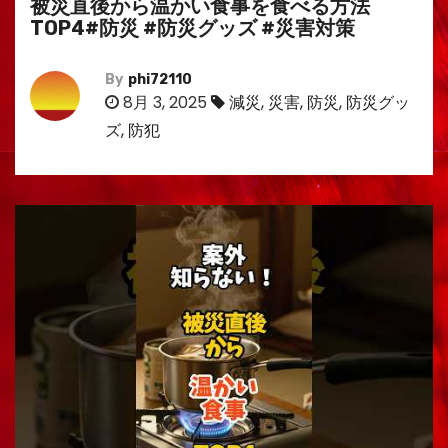
被災直後から温かい食事を食べる方法
TOP4#防災 #防災グッズ #災害対策
By
phi72110
8月 3, 2025
減災
,
災害
,
防災
,
防災グッ
ズ
,
防犯