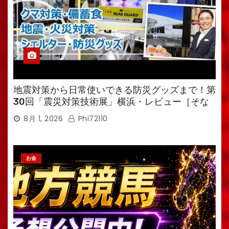
地震対策から日常使いできる防災グッズまで！第
30回「震災対策技術展」横浜・レビュー［そな
えるTV・高荷智也］
8月 1, 2026
Phi72110
お金