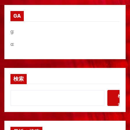
GA
g:
a:
検索
検
索