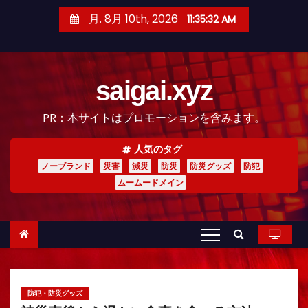
コ
月. 8月 10th, 2026
11:35:33 AM
ン
テ
ン
saigai.xyz
ツ
へ
PR：本サイトはプロモーションを含みます。
ス
キ
人気のタグ
ッ
ノーブランド
災害
減災
防災
防災グッズ
防犯
プ
ムームードメイン
防犯・防災グッズ