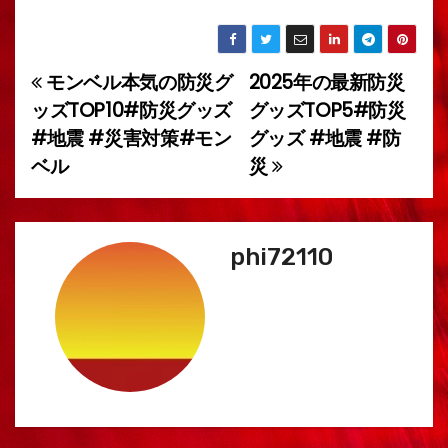
モンベル本気の防災グ
2025年の最新防災
投
ッズTOP10#防災グッズ
グッズTOP5#防災
稿
#地震 #災害対策#モン
グッズ #地震 #防
ベル
災
ナ
ビ
ゲ
phi72110
ー
シ
ョ
ン