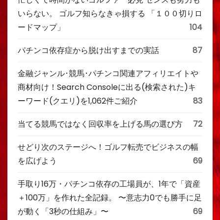
いらない。 ゴルフ知らなきゃ損する 「１００切りロ
ードマップ」
104
パチンコ依存症から脱け出すまでの実話
87
金融ジャンル･競馬･パチンコ関連アフィリエイトや
商材向け！Search Consoleに出る(検索された)キ
ーワード(クエリ)を1,062件ご紹介
83
当てる競馬ではなく回収率を上げる馬の選び方
72
せどり次のステージへ！ゴルフ転売でビジネスの幅
を広げよう
69
手取り16万・パチンコ依存の工場員が、1年で「資産
＋100万」を作れた全記録。 〜意志力0でも勝手に足
が動く「3秒の仕組み」〜
69