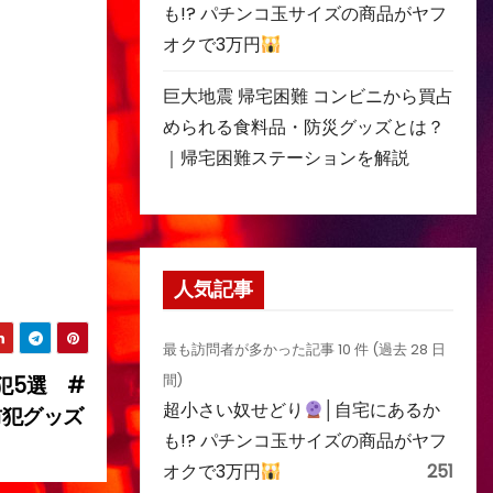
も!? パチンコ玉サイズの商品がヤフ
オクで3万円
巨大地震 帰宅困難 コンビニから買占
められる食料品・防災グッズとは？
｜帰宅困難ステーションを解説
人気記事
最も訪問者が多かった記事 10 件 (過去 28 日
犯5選 #
間)
超小さい奴せどり
│自宅にあるか
防犯グッズ
も!? パチンコ玉サイズの商品がヤフ
オクで3万円
251