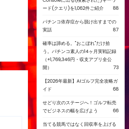
Consoleに出る(検索された)キーワ
ード(クエリ)を1,062件ご紹介
88
パチンコ依存症から脱け出すまでの
実話
87
確率は諦める。"おこぼれ"だけ拾
う。パチンコ素人の14ヶ月実戦記録
（+1,769,346円・収支アプリ全公
開）
73
【2026年最新】AIゴルフ完全攻略ガ
イド
68
せどり次のステージへ！ゴルフ転売
でビジネスの幅を広げよう
66
当てる競馬ではなく回収率を上げる