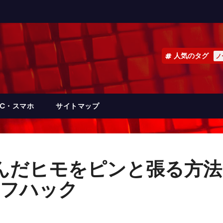
人気のタグ
ノ
PC・スマホ
サイトマップ
だヒモをピンと張る方法 #
イフハック