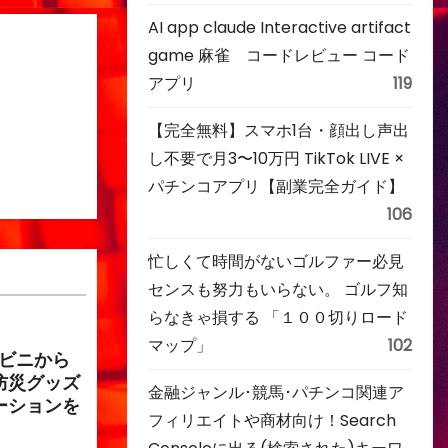
AI app claude Interactive artifact
game 麻雀 コードレビュー コード
アプリ
119
【完全無料】スマホ1台・顔出し声出
し不要で月3〜10万円 TikTok LIVE ×
パチンコアプリ【副業完全ガイド】
106
忙しくて時間がないゴルファー必見
センスも努力もいらない。 ゴルフ知
らなきゃ損する 「１００切りロード
マップ」
102
ンビニから
防災グッズ
金融ジャンル･競馬･パチンコ関連ア
ーションを
フィリエイトや商材向け！Search