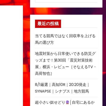
最近の投稿
当てる競馬ではなく回収率を上げる
馬の選び方
地震対策から日常使いできる防災グ
ッズまで！第30回「震災対策技術
展」横浜・レビュー［そなえるTV・
高荷智也］
8/1厳選｜高知10R｜20:20発走｜
SYNAPSE｜シナプス｜地方競馬
超小さい奴せどり
│自宅にあるか