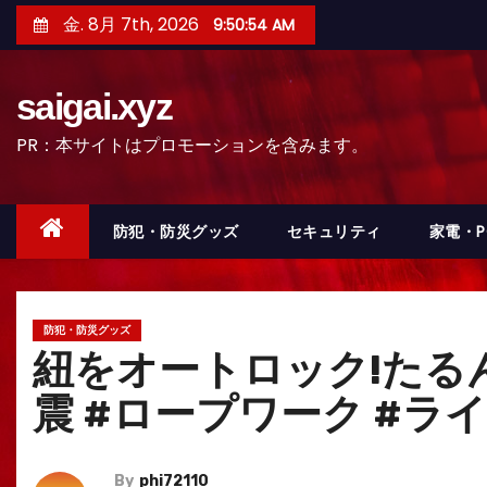
コ
金. 8月 7th, 2026
9:50:56 AM
ン
テ
saigai.xyz
ン
ツ
PR：本サイトはプロモーションを含みます。
へ
ス
キ
防犯・防災グッズ
セキュリティ
家電・
ッ
プ
防犯・防災グッズ
紐をオートロック!たるん
震 #ロープワーク #ラ
By
phi72110