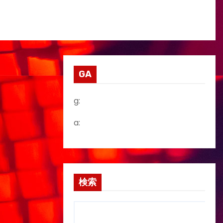
GA
g:
a:
検索