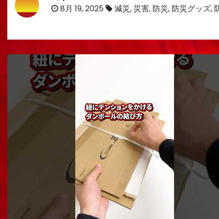
8月 19, 2025
減災
,
災害
,
防災
,
防災グッズ
,