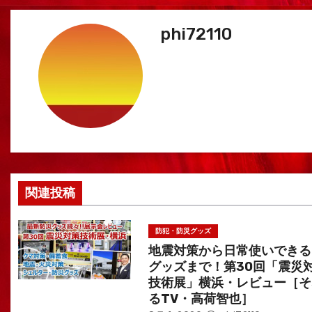
ビ
phi72110
ゲ
ー
シ
ョ
ン
関連投稿
防犯・防災グッズ
地震対策から日常使いできる
グッズまで！第30回「震災
技術展」横浜・レビュー［そ
るTV・高荷智也］