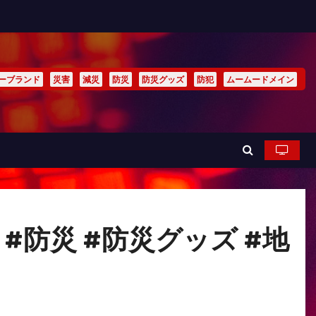
ーブランド
災害
減災
防災
防災グッズ
防犯
ムームードメイン
防災 #防災グッズ #地