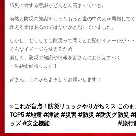
防災に対する意識がどんどん高まっていき。
漠然と防災の知識をもっともっと世の中の人が周知してく
救える命はあるのではないかと思っていました。
しかし、どうしても防災って聞くとお堅いイメージが・・
そんなイメージを変えるため
楽しく、防災の知識や情報を皆さんにお伝えすべく
一生懸命頑張ります！
皆さん、これからよろしくお願いします！
これが盲点！防災リュックやりがちミス
このま
投
TOP5 #地震 #津波 #災害 #防災 #防災グ
防災 
稿
ッズ #安全機能
#旅行
ナ