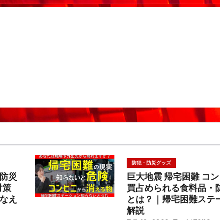
防犯・防災グッズ
防災
巨大地震 帰宅困難 コ
対策
買占められる食料品・
なえ
とは？｜帰宅困難ステ
解説