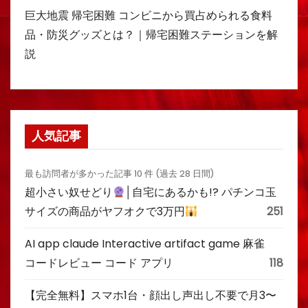
巨大地震 帰宅困難 コンビニから買占められる食料
品・防災グッズとは？｜帰宅困難ステーションを解
説
人気記事
最も訪問者が多かった記事 10 件 (過去 28 日間)
超小さい奴せどり
│自宅にあるかも!? パチンコ玉
サイズの商品がヤフオクで3万円
251
AI app claude Interactive artifact game 麻雀
コードレビュー コード アプリ
118
【完全無料】スマホ1台・顔出し声出し不要で月3〜