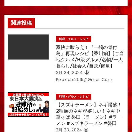
関連投稿
料理・グルメ・レシピ
豪快に喰らえ！『一鶴の骨付
鳥』再現レシピ【香川編】[ご当
地グルメ/B級グルメ/名物/一人
暮らし/社会人/自炊/簡単]
2月 24, 2024
Pikakichi2015@gmail.com
料理・グルメ・レシピ
【スズキラーメン】ネギ爆盛！
2種類のネギが嬉しい！ネギ中
華そば 磐田【ラーメン】#ラー
メン #スズキラーメン #磐田
2月 23, 2024