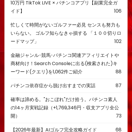
10万円 TikTok LIVE × パチンコアプリ【副業完全ガ
イド】
106
忙しくて時間がないゴルファー必見 センスも努力も
いらない。 ゴルフ知らなきゃ損する 「１００切りロ
ードマップ」
102
金融ジャンル･競馬･パチンコ関連アフィリエイトや
商材向け！Search Consoleに出る(検索された)キ
ーワード(クエリ)を1,062件ご紹介
88
パチンコ依存症から脱け出すまでの実話
87
確率は諦める。"おこぼれ"だけ拾う。パチンコ素人
の14ヶ月実戦記録（+1,769,346円・収支アプリ全公
開）
73
【2026年最新】AIゴルフ完全攻略ガイド
68