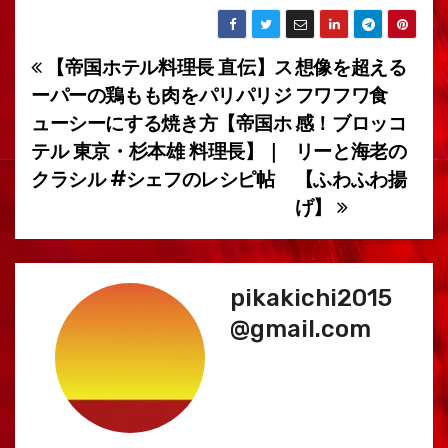
【帝国ホテル料理長 直伝】ス
想像を超える
投
ーパーの鶏もも肉をパリパリジ
フワフワ食
稿
ューシーにする焼き方【帝国ホ
感！ブロッコ
テル 東京・杉本雄 料理長】｜
リーと海老の
ナ
クラシル #シェフのレシピ帖
【ふわふわ揚
ビ
げ】
ゲ
ー
pikakichi2015
シ
@gmail.com
ョ
ン