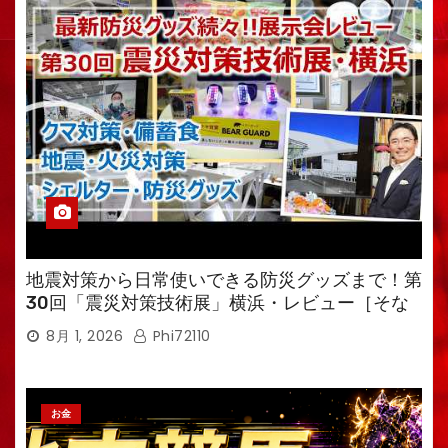
地震対策から日常使いできる防災グッズまで！第
30回「震災対策技術展」横浜・レビュー［そな
えるTV・高荷智也］
8月 1, 2026
Phi72110
お金