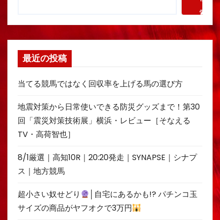
索
最近の投稿
当てる競馬ではなく回収率を上げる馬の選び方
地震対策から日常使いできる防災グッズまで！第30
回「震災対策技術展」横浜・レビュー［そなえる
TV・高荷智也］
8/1厳選｜高知10R｜20:20発走｜SYNAPSE｜シナプ
ス｜地方競馬
超小さい奴せどり
│自宅にあるかも!? パチンコ玉
サイズの商品がヤフオクで3万円