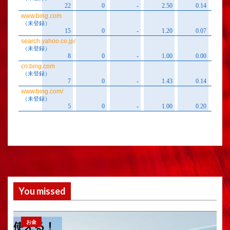
You missed
お金