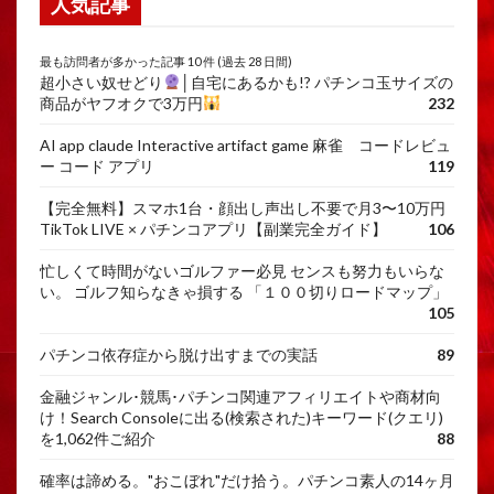
人気記事
最も訪問者が多かった記事 10 件 (過去 28 日間)
超小さい奴せどり
│自宅にあるかも!? パチンコ玉サイズの
商品がヤフオクで3万円
232
AI app claude Interactive artifact game 麻雀 コードレビュ
ー コード アプリ
119
【完全無料】スマホ1台・顔出し声出し不要で月3〜10万円
TikTok LIVE × パチンコアプリ【副業完全ガイド】
106
忙しくて時間がないゴルファー必見 センスも努力もいらな
い。 ゴルフ知らなきゃ損する 「１００切りロードマップ」
105
パチンコ依存症から脱け出すまでの実話
89
金融ジャンル･競馬･パチンコ関連アフィリエイトや商材向
け！Search Consoleに出る(検索された)キーワード(クエリ)
を1,062件ご紹介
88
確率は諦める。"おこぼれ"だけ拾う。パチンコ素人の14ヶ月