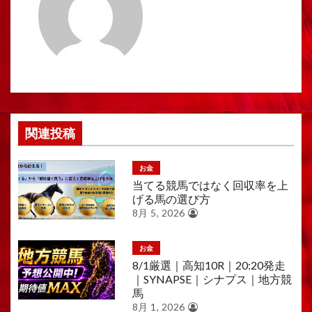
シ
ョ
ン
関連投稿
お金
当てる競馬ではなく回収率を上
げる馬の選び方
8月 5, 2026
お金
8/1厳選｜高知10R｜20:20発走
｜SYNAPSE｜シナプス｜地方競
馬
8月 1, 2026