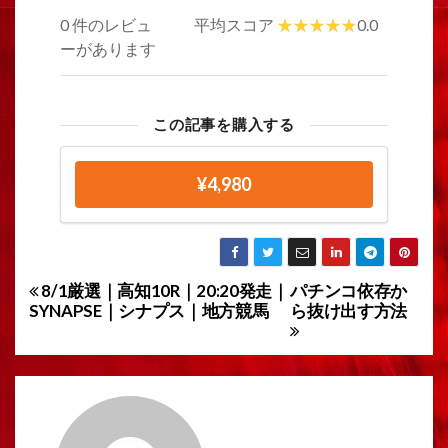
0 件のレビュ
平均スコア
0.0
ーがあります
この記事を購入する
¥4,980
8/1厳選｜高知10R｜20:20発走｜
パチンコ依存か
投
SYNAPSE｜シナプス｜地方競馬
ら抜け出す方法
稿
ナ
ビ
ゲ
ー