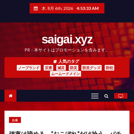
コ
ン
木. 8月 6th, 2026
4:53:35 AM
テ
ン
ツ
へ
saigai.xyz
ス
キ
ッ
PR：本サイトはプロモーションを含みます。
プ
人気のタグ
ノーブランド
災害
減災
防災
防災グッズ
防犯
ムームードメイン
お金
確率は諦める。”おこぼれ”だけ拾う。パチ