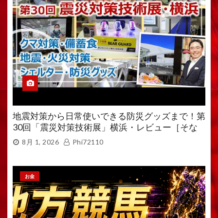
地震対策から日常使いできる防災グッズまで！第
30回「震災対策技術展」横浜・レビュー［そな
えるTV・高荷智也］
8月 1, 2026
Phi72110
お金