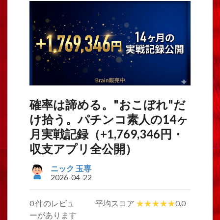
確率は諦める。"おこぼれ"だ
け拾う。パチンコ素人の14ヶ
月実戦記録（+1,769,346円・
収支アプリ全公開）
ニック 玉専
2026-04-22
0 件のレビュ
平均スコア
0.0
ーがあります