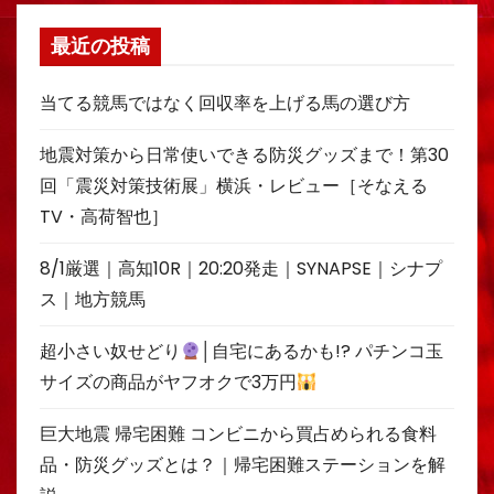
最近の投稿
当てる競馬ではなく回収率を上げる馬の選び方
地震対策から日常使いできる防災グッズまで！第30
回「震災対策技術展」横浜・レビュー［そなえる
TV・高荷智也］
8/1厳選｜高知10R｜20:20発走｜SYNAPSE｜シナプ
ス｜地方競馬
超小さい奴せどり
│自宅にあるかも!? パチンコ玉
サイズの商品がヤフオクで3万円
巨大地震 帰宅困難 コンビニから買占められる食料
品・防災グッズとは？｜帰宅困難ステーションを解