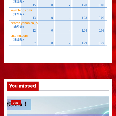
You missed
お金