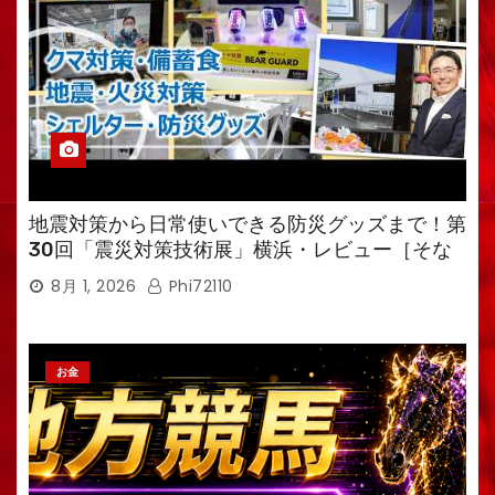
地震対策から日常使いできる防災グッズまで！第
30回「震災対策技術展」横浜・レビュー［そな
えるTV・高荷智也］
8月 1, 2026
Phi72110
お金