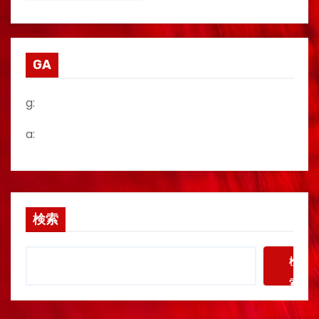
GA
g:
a:
検索
検
索