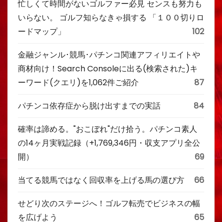
忙しくて時間がないゴルファー必見 センスも努力も
いらない。 ゴルフ知らなきゃ損する 「１００切りロ
ードマップ」
102
金融ジャンル･競馬･パチンコ関連アフィリエイトや
商材向け！Search Consoleに出る(検索された)キ
ーワード(クエリ)を1,062件ご紹介
87
パチンコ依存症から脱け出すまでの実話
84
確率は諦める。"おこぼれ"だけ拾う。パチンコ素人
の14ヶ月実戦記録（+1,769,346円・収支アプリ全公
開）
69
当てる競馬ではなく回収率を上げる馬の選び方
66
せどり次のステージへ！ゴルフ転売でビジネスの幅
を広げよう
65