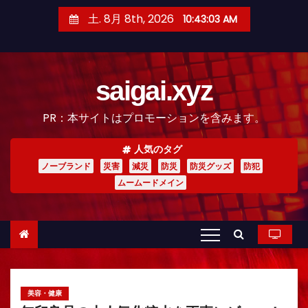
コ
土. 8月 8th, 2026
10:43:05 AM
ン
テ
ン
saigai.xyz
ツ
へ
PR：本サイトはプロモーションを含みます。
ス
キ
人気のタグ
ッ
ノーブランド
災害
減災
防災
防災グッズ
防犯
プ
ムームードメイン
美容・健康