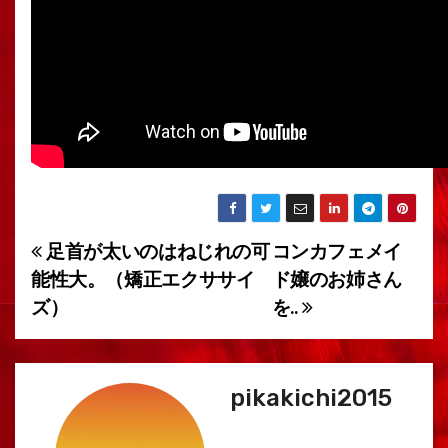
足首が太いのはねじれの可
コンカフェメイ
投
能性大。（矯正エクササイ
ド嬢のお姉さん
稿
ズ）
を..
ナ
ビ
pikakichi2015
ゲ