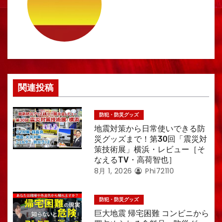
ン
関連投稿
防犯・防災グッズ
地震対策から日常使いできる防
災グッズまで！第30回「震災対
策技術展」横浜・レビュー［そ
なえるTV・高荷智也］
8月 1, 2026
Phi72110
防犯・防災グッズ
巨大地震 帰宅困難 コンビニから