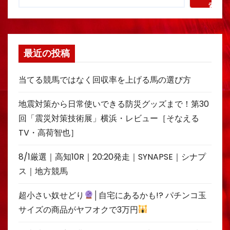
索
最近の投稿
当てる競馬ではなく回収率を上げる馬の選び方
地震対策から日常使いできる防災グッズまで！第30
回「震災対策技術展」横浜・レビュー［そなえる
TV・高荷智也］
8/1厳選｜高知10R｜20:20発走｜SYNAPSE｜シナプ
ス｜地方競馬
超小さい奴せどり
│自宅にあるかも!? パチンコ玉
サイズの商品がヤフオクで3万円