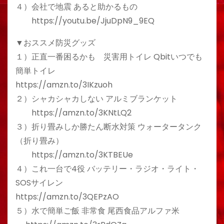
４）会社で地震 あると助かるもの
https://youtu.be/JjuDpN9_9EQ
▼おススメ防災グッズ
１）正直一番困るかも 災害用トイレ Qbitいつでも
簡単トイレ
https://amzn.to/3IKzuoh
２）シャカシャカしない アルミブランケット
https://amzn.to/3KNtLQ2
３）折り畳みしか勝たん断水対策 ウォータータンク
（折り畳み）
https://amzn.to/3KTBEUe
４）これ一台で4役 バッテリー・ラジオ・ライト・
SOSサイレン
https://amzn.to/3QEPzAO
５）水で簡単ご飯 非常食 尾西食品アルファ米