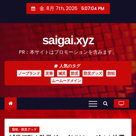
コ
金. 8月 7th, 2026
5:07:05 PM
ン
テ
ン
saigai.xyz
ツ
へ
PR：本サイトはプロモーションを含みます。
ス
キ
人気のタグ
ッ
ノーブランド
災害
減災
防災
防災グッズ
防犯
プ
ムームードメイン
防犯・防災グッズ