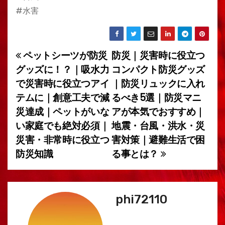
#水害
ペットシーツが防災
防災｜災害時に役立つ
投
グッズに！？｜吸水力
コンパクト防災グッズ
稿
で災害時に役立つアイ
｜防災リュックに入れ
テムに｜創意工夫で減
るべき5選｜防災マニ
ナ
災達成｜ペットがいな
アが本気でおすすめ｜
ビ
い家庭でも絶対必須｜
地震・台風・洪水・災
災害・非常時に役立つ
害対策｜避難生活で困
ゲ
防災知識
る事とは？
ー
シ
phi72110
ョ