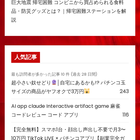
巨大地震 帰宅困難 コンビニから買占められる食料
品・防災グッズとは？｜帰宅困難ステーションを解
説
人気記事
最も訪問者が多かった記事 10 件 (過去 28 日間)
超小さい奴せどり
│自宅にあるかも!? パチンコ玉
サイズの商品がヤフオクで3万円
243
AI app claude Interactive artifact game 麻雀
コードレビュー コード アプリ
116
【完全無料】スマホ1台・顔出し声出し不要で月3〜
10万円 TikTok LIVE × パチンコアプリ【副業完全ガ