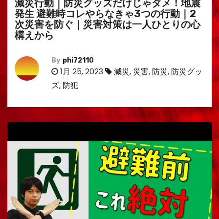
減災行動｜防災グッズだけじゃダメ！地震
発生 避難時コレやらなきゃ3つの行動｜2
次災害を防ぐ｜災害対策は一人ひとりの心
構えから
By
phi72110
1月 25, 2023
減災
,
災害
,
防災
,
防災グッ
ズ
,
防犯