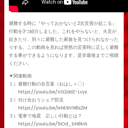
避難する時に『やっておかないと2次災害が起こる』
行動を3つ紹介しました。これをやらないと、火災が
起きたり、別々に避難した家族を見つけられなかった
りする。この動画を見れば突然の災害時に正しく避難
する事ができるようになります。是非最後までご視聴
ください。
▼関連動画
１）避難行動の合言葉（おはし＋〇）
https://youtu.be/VG2ddZ-Lvys
２）分け合おうシェア防災
https://youtu.be/ixNEBVN8s2M
３）電車で地震 正しい行動とは？
https://youtu.be/5IOd_bN9kIA