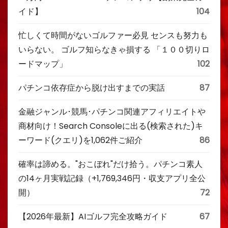
イド】
104
忙しくて時間がないゴルファー必見 センスも努力も
いらない。 ゴルフ知らなきゃ損する 「１００切りロ
ードマップ」
102
パチンコ依存症から脱け出すまでの実話
87
金融ジャンル･競馬･パチンコ関連アフィリエイトや
商材向け！Search Consoleに出る(検索された)キ
ーワード(クエリ)を1,062件ご紹介
86
確率は諦める。"おこぼれ"だけ拾う。パチンコ素人
の14ヶ月実戦記録（+1,769,346円・収支アプリ全公
開）
72
【2026年最新】AIゴルフ完全攻略ガイド
67