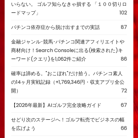
いらない。 ゴルフ知らなきゃ損する 「１００切りロ
ードマップ」
102
パチンコ依存症から脱け出すまでの実話
87
金融ジャンル･競馬･パチンコ関連アフィリエイトや
商材向け！Search Consoleに出る(検索された)キ
ーワード(クエリ)を1,062件ご紹介
86
確率は諦める。"おこぼれ"だけ拾う。パチンコ素人
の14ヶ月実戦記録（+1,769,346円・収支アプリ全公
開）
72
【2026年最新】AIゴルフ完全攻略ガイド
67
せどり次のステージへ！ゴルフ転売でビジネスの幅
を広げよう
66