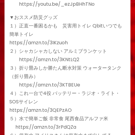
https://youtu.be/_ezJpBHhTNo
▼おススメ防災グッズ
１）正直一番困るかも 災害用トイレ Qbitいつでも
簡単トイレ
https://amzn.to/3IKzuoh
２）シャカシャカしない アルミブランケット
https://amzn.to/3KNtLQ2
３）折り畳みしか勝たん断水対策 ウォータータンク
（折り畳み）
https://amzn.to/3KTBEUe
４）これ一台で4役 バッテリー・ラジオ・ライト・
SOSサイレン
https://amzn.to/3QEPzAO
５）水で簡単ご飯 非常食 尾西食品アルファ米
https://amzn.to/3rPdQZa