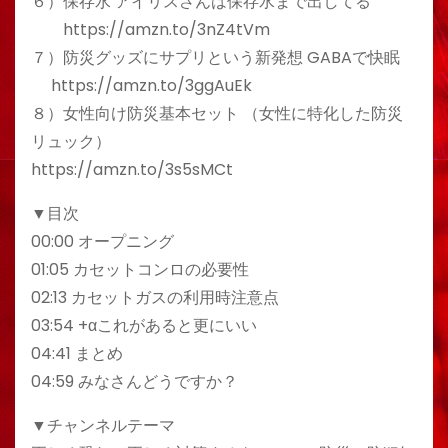
６）保存水 アイリスさんは保存水まで出してる
https://amzn.to/3nZ4tVm
７）防災グッズにサプリという新発想 GABAで快眠
https://amzn.to/3ggAuEk
８）女性向け防災基本セット （女性に特化した防災
リュック）
https://amzn.to/3s5sMCt
▼目次
00:00 オープニング
01:05 カセットコンロの必要性
02:13 カセットガスの利用時注意点
03:54 +αこれがあると更にいい
04:41 まとめ
04:59 みなさんどうですか？
▼チャンネルテーマ