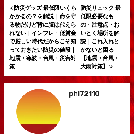
防災グッズ 最低限いくら
防災リュック 最
投
かかるの？を解説｜命を守
低限必要なも
稿
る物だけど背に腹は代えら
の・注意点・お
れない｜インフレ・低賃金
いとく場所を解
ナ
で厳しい時代だからこそ知
説｜これ入れと
ビ
っておきたい防災の値段｜
かないと困る
地震・寒波・台風・災害対
【地震・台風・
ゲ
策
大雨対策】
ー
シ
phi72110
ョ
ン