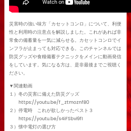
災害時の強い味方「カセットコンロ」について、利便
性と利用時の注意点を解説しました。これがあれば非
常食の備蓄量を一気に減らせる。カセットコンロでイ
ンフラが止まっても対応できる。このチャンネルでは
防災グッズや食糧備蓄テクニックをメインに動画発信
をしています。気になる方は、是非最後までご視聴く
ださい。
▼関連動画
１）冬の災害に備えた防災グッズ
https://youtu.be/f_ztmoznfB0
２）停電時 これが欲しかったベスト３
https://youtu.be/s4iFSbvi9fI
３）懐中電灯の選び方