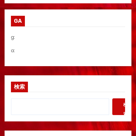
GA
g:
a:
検索
検
索