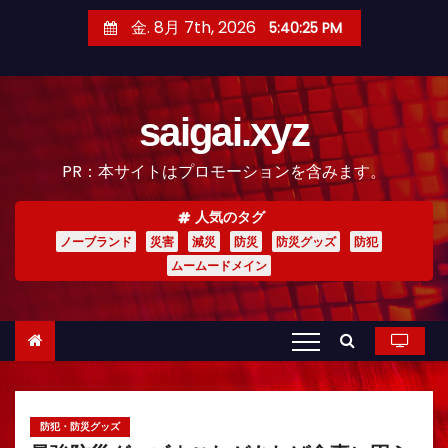
コ
金. 8月 7th, 2026
5:40:26 PM
ン
テ
ン
saigai.xyz
ツ
へ
PR：本サイトはプロモーションを含みます。
ス
キ
人気のタグ
ッ
ノーブランド
災害
減災
防災
防災グッズ
防犯
プ
ムームードメイン
防犯・防災グッズ