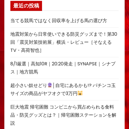
最近の投稿
当てる競馬ではなく回収率を上げる馬の選び方
地震対策から日常使いできる防災グッズまで！第30
回「震災対策技術展」横浜・レビュー［そなえる
TV・高荷智也］
8/1厳選｜高知10R｜20:20発走｜SYNAPSE｜シナプ
ス｜地方競馬
超小さい奴せどり
│自宅にあるかも!? パチンコ玉
サイズの商品がヤフオクで3万円
巨大地震 帰宅困難 コンビニから買占められる食料
品・防災グッズとは？｜帰宅困難ステーションを解
説