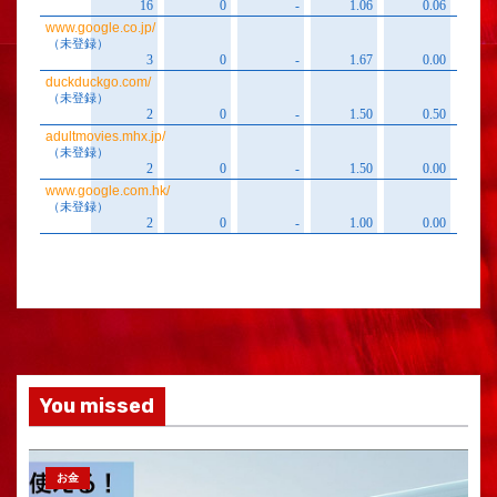
You missed
お金