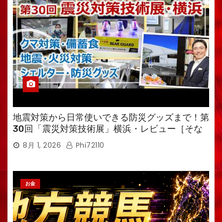
地震対策から日常使いできる防災グッズまで！第
30回「震災対策技術展」横浜・レビュー［そな
えるTV・高荷智也］
8月 1, 2026
Phi72110
お金