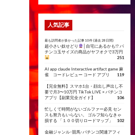
人気記事
最も訪問者が多かった記事 10 件 (過去 28 日間)
超小さい奴せどり
│自宅にあるかも!? パ
チンコ玉サイズの商品がヤフオクで3万円
251
AI app claude Interactive artifact game 麻
雀 コードレビュー コード アプリ
119
【完全無料】スマホ1台・顔出し声出し不
要で月3〜10万円 TikTok LIVE × パチンコ
アプリ【副業完全ガイド】
106
忙しくて時間がないゴルファー必見 セン
スも努力もいらない。 ゴルフ知らなきゃ
損する 「１００切りロードマップ」
102
金融ジャンル･競馬･パチンコ関連アフィ