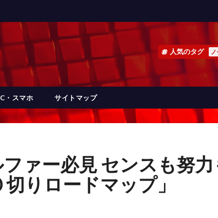
人気のタグ
ノ
PC・スマホ
サイトマップ
ファー必見 センスも努力
０切りロードマップ」