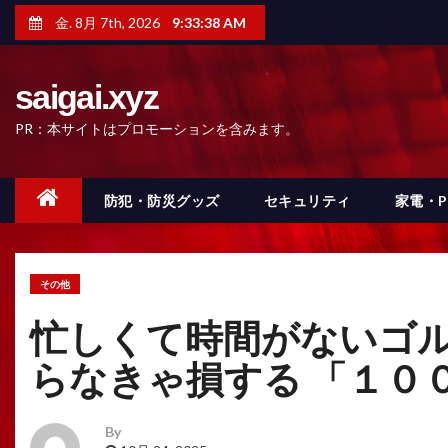
コ
金. 8月 7th, 2026
9:33:40 AM
ン
テ
ン
ツ
saigai.xyz
へ
ス
PR：本サイトはプロモーションを含みます。
キ
ッ
プ
防犯・防災グッズ
セキュリティ
家電・
その他
忙しくて時間がないゴル
らなきゃ損する 「１０
By