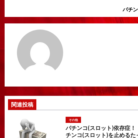
パチン
投
稿
ナ
ビ
ゲ
ー
シ
ョ
ン
関連投稿
その他
パチンコ(スロット)依存症！
チンコ(スロット)を止めるた