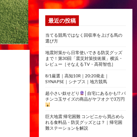
最近の投稿
当てる競馬ではなく回収率を上げる馬の
選び方
地震対策から日常使いできる防災グッズ
まで！第30回「震災対策技術展」横浜・
レビュー［そなえるTV・高荷智也］
8/1厳選｜高知10R｜20:20発走｜
SYNAPSE｜シナプス｜地方競馬
超小さい奴せどり
│自宅にあるかも!? パ
チンコ玉サイズの商品がヤフオクで3万円
巨大地震 帰宅困難 コンビニから買占めら
れる食料品・防災グッズとは？｜帰宅困
難ステーションを解説