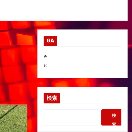
GA
g:
a:
検索
検
索