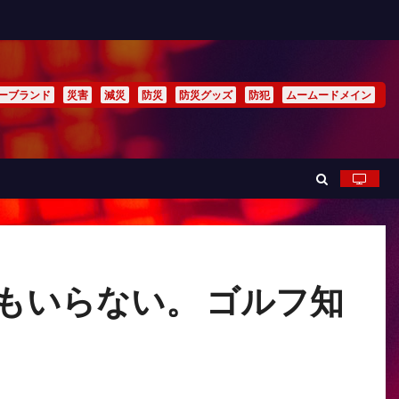
ーブランド
災害
減災
防災
防災グッズ
防犯
ムームードメイン
もいらない。 ゴルフ知