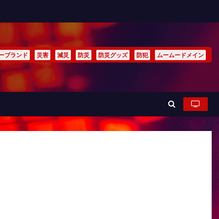
ーブランド
災害
減災
防災
防災グッズ
防犯
ムームードメイン
）