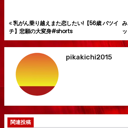
乳がん乗り越えまた恋したい!【56歳 バツイ
み
投
チ】悲願の大変身#shorts
ッ
稿
ナ
pikakichi2015
ビ
ゲ
ー
シ
ョ
ン
関連投稿