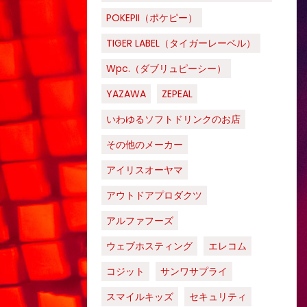
POKEPII（ポケピー）
TIGER LABEL（タイガーレーベル）
Wpc.（ダブリュピーシー）
YAZAWA
ZEPEAL
いわゆるソフトドリンクのお店
その他のメーカー
アイリスオーヤマ
アウトドアプロダクツ
アルファフーズ
ウェブホスティング
エレコム
コジット
サンワサプライ
スマイルキッズ
セキュリティ