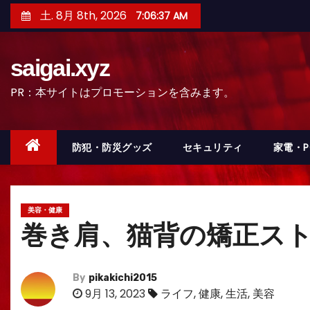
コ
土. 8月 8th, 2026
7:06:39 AM
ン
テ
saigai.xyz
ン
ツ
PR：本サイトはプロモーションを含みます。
へ
ス
キ
防犯・防災グッズ
セキュリティ
家電・
ッ
プ
美容・健康
巻き肩、猫背の矯正ス
By
pikakichi2015
9月 13, 2023
ライフ
,
健康
,
生活
,
美容