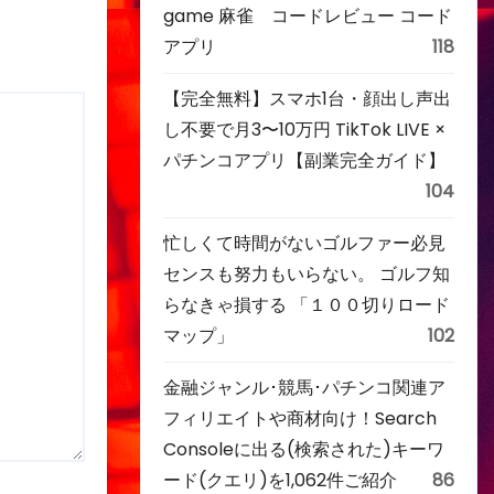
game 麻雀 コードレビュー コード
アプリ
118
【完全無料】スマホ1台・顔出し声出
し不要で月3〜10万円 TikTok LIVE ×
パチンコアプリ【副業完全ガイド】
104
忙しくて時間がないゴルファー必見
センスも努力もいらない。 ゴルフ知
らなきゃ損する 「１００切りロード
マップ」
102
金融ジャンル･競馬･パチンコ関連ア
フィリエイトや商材向け！Search
Consoleに出る(検索された)キーワ
ード(クエリ)を1,062件ご紹介
86