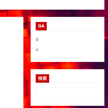
GA
g:
a:
検索