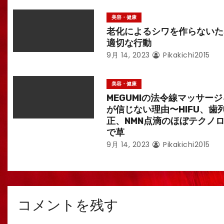
美容・健康
老化によるシワを作らないた
適切な行動
9月 14, 2023
Pikakichi2015
美容・健康
MEGUMIの法令線マッサー
が信じない理由〜HIFU、歯
正、NMN点滴のほぼテクノ
で草
9月 14, 2023
Pikakichi2015
コメントを残す