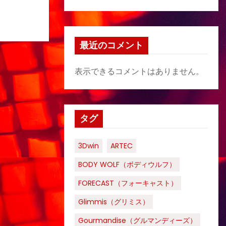
最近のコメント
表示できるコメントはありません。
タグ
3Dwin
ARTEC
BODY WOLF（ボディウルフ）
FORECAST（フォーキャスト）
Glimmis（グリミス）
Gourmandise（グルマンディーズ）