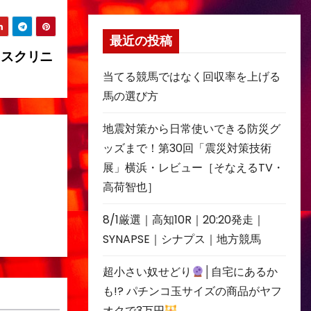
最近の投稿
ゥスクリニ
当てる競馬ではなく回収率を上げる
馬の選び方
地震対策から日常使いできる防災グ
ッズまで！第30回「震災対策技術
展」横浜・レビュー［そなえるTV・
高荷智也］
8/1厳選｜高知10R｜20:20発走｜
SYNAPSE｜シナプス｜地方競馬
超小さい奴せどり
│自宅にあるか
も!? パチンコ玉サイズの商品がヤフ
オクで3万円