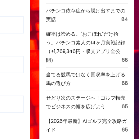
パチンコ依存症から脱け出すまでの
実話
84
確率は諦める。"おこぼれ"だけ拾
う。パチンコ素人の14ヶ月実戦記録
（+1,769,346円・収支アプリ全公
開）
68
当てる競馬ではなく回収率を上げる
馬の選び方
66
せどり次のステージへ！ゴルフ転売
でビジネスの幅を広げよう
65
【2026年最新】AIゴルフ完全攻略ガ
イド
65