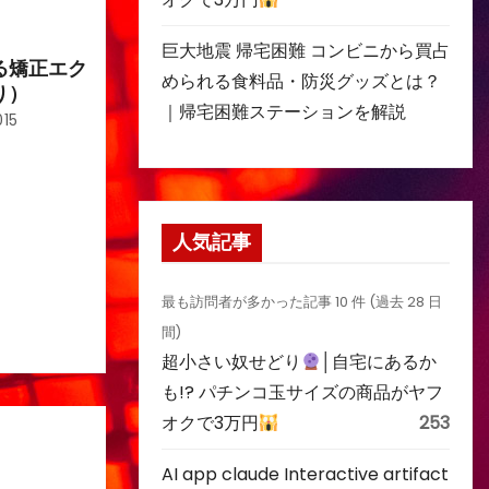
巨大地震 帰宅困難 コンビニから買占
る矯正エク
められる食料品・防災グッズとは？
り）
｜帰宅困難ステーションを解説
015
人気記事
最も訪問者が多かった記事 10 件 (過去 28 日
間)
超小さい奴せどり
│自宅にあるか
も!? パチンコ玉サイズの商品がヤフ
オクで3万円
253
AI app claude Interactive artifact