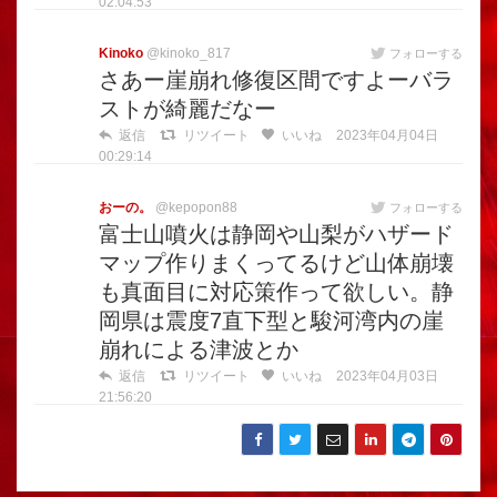
02:04:53
Kinoko
@kinoko_817
フォローする
さあー崖崩れ修復区間ですよーバラ
ストが綺麗だなー
返信
リツイート
いいね
2023年04月04日
00:29:14
おーの。
@kepopon88
フォローする
富士山噴火は静岡や山梨がハザード
マップ作りまくってるけど山体崩壊
も真面目に対応策作って欲しい。静
岡県は震度7直下型と駿河湾内の崖
崩れによる津波とか
返信
リツイート
いいね
2023年04月03日
21:56:20