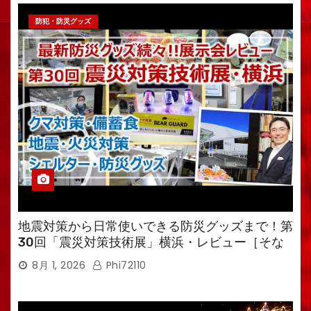
防犯・防災グッズ
地震対策から日常使いできる防災グッズまで！第
30回「震災対策技術展」横浜・レビュー［そな
えるTV・高荷智也］
8月 1, 2026
Phi72110