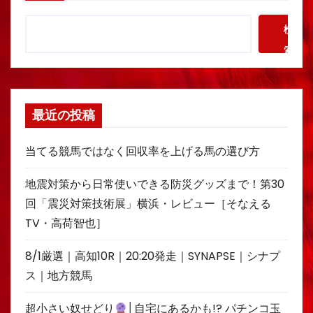
検
索
最近の投稿
当てる競馬ではなく回収率を上げる馬の選び方
地震対策から日常使いできる防災グッズまで！第30
回「震災対策技術展」横浜・レビュー［そなえる
TV・高荷智也］
8/1厳選｜高知10R｜20:20発走｜SYNAPSE｜シナプ
ス｜地方競馬
超小さい奴せどり
│自宅にあるかも!? パチンコ玉