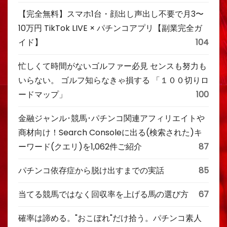
【完全無料】スマホ1台・顔出し声出し不要で月3〜
10万円 TikTok LIVE × パチンコアプリ【副業完全ガ
イド】
104
忙しくて時間がないゴルファー必見 センスも努力も
いらない。 ゴルフ知らなきゃ損する 「１００切りロ
ードマップ」
100
金融ジャンル･競馬･パチンコ関連アフィリエイトや
商材向け！Search Consoleに出る(検索された)キ
ーワード(クエリ)を1,062件ご紹介
87
パチンコ依存症から脱け出すまでの実話
85
当てる競馬ではなく回収率を上げる馬の選び方
67
確率は諦める。"おこぼれ"だけ拾う。パチンコ素人