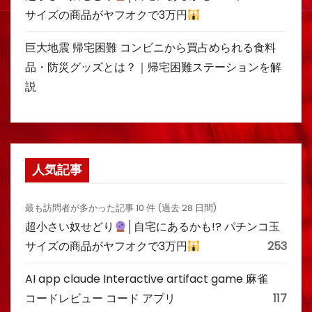
サイズの商品がヤフオクで3万円
巨大地震 帰宅困難 コンビニから買占められる食料
品・防災グッズとは？｜帰宅困難ステーションを解
説
人気記事
最も訪問者が多かった記事 10 件 (過去 28 日間)
超小さい奴せどり
│自宅にあるかも!? パチンコ玉
サイズの商品がヤフオクで3万円
253
AI app claude Interactive artifact game 麻雀
コードレビュー コード アプリ
117