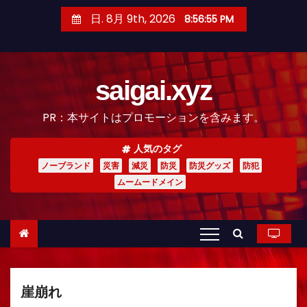
コ
日. 8月 9th, 2026
8:56:57 PM
ン
テ
ン
saigai.xyz
ツ
へ
PR：本サイトはプロモーションを含みます。
ス
キ
人気のタグ
ッ
ノーブランド
災害
減災
防災
防災グッズ
防犯
プ
ムームードメイン
崖崩れ