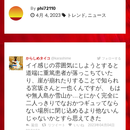
By
phi72110
4月 4, 2023
トレンド
,
ニュース
からしめタイコ
@karashime
フォローする
イイ感じの雰囲気にしようとすると
道端に重篤患者が落っこちていた
り、崖が崩れたりすることで知られ
る宮坂さんと一也くんですが、 もは
や無人島か雪山か…とにかく完全に
二人っきりでなおかつギュッてなら
ない場所に閉じ込めるより他ないん
じゃないかとすら思えてきた
返信
リツイート
いいね
2023年04月04日