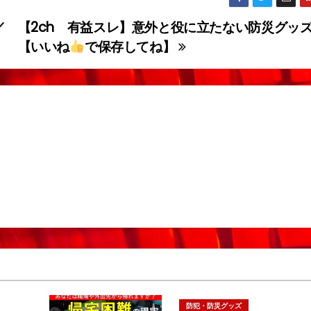
／
【2ch 有益スレ】意外と役に立たない防災グッ
【いいね
で保存してね】
防犯・防災グッズ