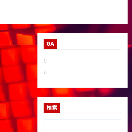
GA
g:
a:
検索