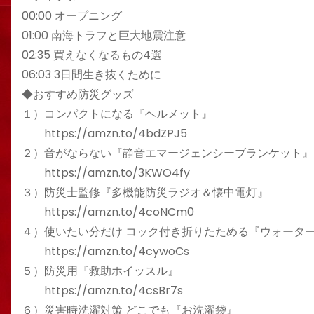
00:00 オープニング
01:00 南海トラフと巨大地震注意
02:35 買えなくなるもの4選
06:03 3日間生き抜くために
◆おすすめ防災グッズ
１）コンパクトになる『ヘルメット』
https://amzn.to/4bdZPJ5
２）音がならない『静音エマージェンシーブランケット』
https://amzn.to/3KWO4fy
３）防災士監修『多機能防災ラジオ＆懐中電灯』
https://amzn.to/4coNCm0
４）使いたい分だけ コック付き折りたためる『ウォータ
https://amzn.to/4cywoCs
５）防災用『救助ホイッスル』
https://amzn.to/4csBr7s
６）災害時洗濯対策 どこでも『お洗濯袋』