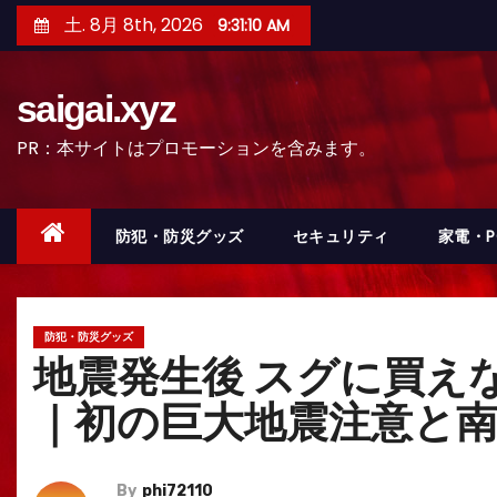
コ
土. 8月 8th, 2026
9:31:11 AM
ン
テ
saigai.xyz
ン
ツ
PR：本サイトはプロモーションを含みます。
へ
ス
キ
防犯・防災グッズ
セキュリティ
家電・
ッ
プ
防犯・防災グッズ
地震発生後 スグに買え
｜初の巨大地震注意と
By
phi72110