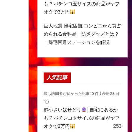
も!? パチンコ玉サイズの商品がヤフ
オクで3万円
巨大地震 帰宅困難 コンビニから買占
められる食料品・防災グッズとは？
｜帰宅困難ステーションを解説
人気記事
最も訪問者が多かった記事 10 件 (過去 28 日
間)
超小さい奴せどり
│自宅にあるか
も!? パチンコ玉サイズの商品がヤフ
オクで3万円
253