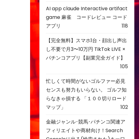
AI app claude Interactive artifact
game 麻雀 コードレビュー コード
アプリ
118
【完全無料】スマホ1台・顔出し声出
し不要で月3〜10万円 TikTok LIVE ×
パチンコアプリ【副業完全ガイド】
105
忙しくて時間がないゴルファー必見
センスも努力もいらない。 ゴルフ知
らなきゃ損する 「１００切りロード
マップ」
102
金融ジャンル･競馬･パチンコ関連ア
フィリエイトや商材向け！Search