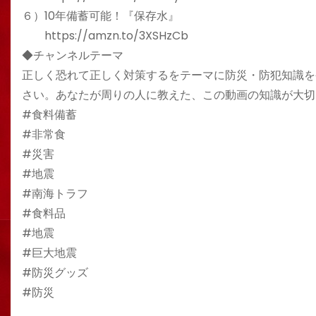
６）10年備蓄可能！『保存水』
https://amzn.to/3XSHzCb
◆チャンネルテーマ
正しく恐れて正しく対策するをテーマに防災・防犯知識を
さい。あなたが周りの人に教えた、この動画の知識が大切
#食料備蓄
#非常食
#災害
#地震
#南海トラフ
#食料品
#地震
#巨大地震
#防災グッズ
#防災