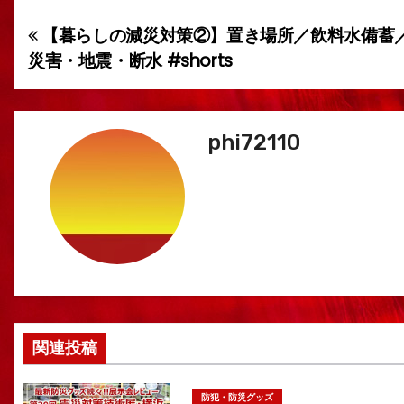
【暮らしの減災対策②】置き場所／飲料水備蓄
投
災害・地震・断水 #shorts
稿
ナ
phi72110
ビ
ゲ
ー
シ
ョ
ン
関連投稿
防犯・防災グッズ