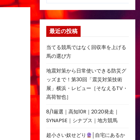
最近の投稿
当てる競馬ではなく回収率を上げる
馬の選び方
地震対策から日常使いできる防災グ
ッズまで！第30回「震災対策技術
展」横浜・レビュー［そなえるTV・
高荷智也］
8/1厳選｜高知10R｜20:20発走｜
SYNAPSE｜シナプス｜地方競馬
超小さい奴せどり
│自宅にあるか