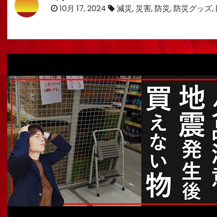
10月 17, 2024
減災
,
災害
,
防災
,
防災グッズ
,