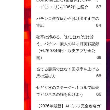
Consoleに出る(検索された)キーワ
ード(クエリ)を1,062件ご紹介
87
パチンコ依存症から脱け出すまでの
実話
84
確率は諦める。"おこぼれ"だけ拾
う。パチンコ素人の14ヶ月実戦記録
（+1,769,346円・収支アプリ全公
開）
69
当てる競馬ではなく回収率を上げる
馬の選び方
66
せどり次のステージへ！ゴルフ転売
でビジネスの幅を広げよう
65
【2026年最新】AIゴルフ完全攻略ガ