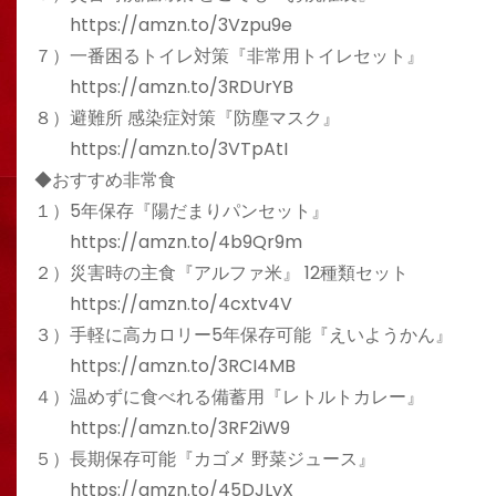
https://amzn.to/3Vzpu9e
７）一番困るトイレ対策『非常用トイレセット』
https://amzn.to/3RDUrYB
８）避難所 感染症対策『防塵マスク』
https://amzn.to/3VTpAtI
◆おすすめ非常食
１）5年保存『陽だまりパンセット』
https://amzn.to/4b9Qr9m
２）災害時の主食『アルファ米』 12種類セット
https://amzn.to/4cxtv4V
３）手軽に高カロリー5年保存可能『えいようかん』
https://amzn.to/3RCI4MB
４）温めずに食べれる備蓄用『レトルトカレー』
https://amzn.to/3RF2iW9
５）長期保存可能『カゴメ 野菜ジュース』
https://amzn.to/45DJLyX