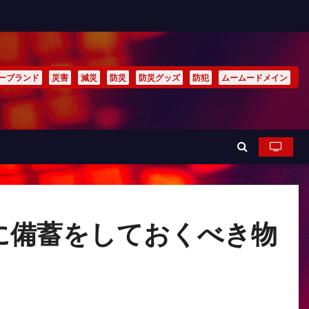
ーブランド
災害
減災
防災
防災グッズ
防犯
ムームードメイン
に備蓄をしておくべき物