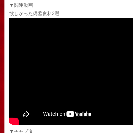
▼関連動画
欲しかった備蓄食料3選
▼チャプタ