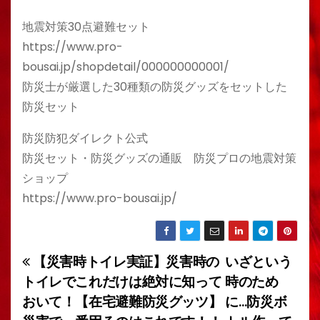
地震対策30点避難セット
https://www.pro-
bousai.jp/shopdetail/000000000001/
防災士が厳選した30種類の防災グッズをセットした
防災セット
防災防犯ダイレクト公式
防災セット・防災グッズの通販 防災プロの地震対策
ショップ
https://www.pro-bousai.jp/
【災害時トイレ実証】災害時の
いざという
投
トイレでこれだけは絶対に知って
時のため
稿
おいて！【在宅避難防災グッツ】
に…防災ボ