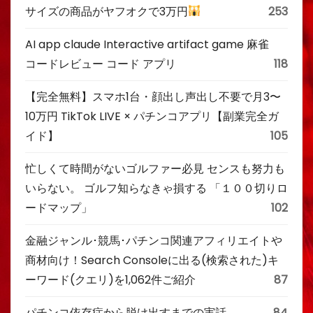
サイズの商品がヤフオクで3万円
253
AI app claude Interactive artifact game 麻雀
コードレビュー コード アプリ
118
【完全無料】スマホ1台・顔出し声出し不要で月3〜
10万円 TikTok LIVE × パチンコアプリ【副業完全ガ
イド】
105
忙しくて時間がないゴルファー必見 センスも努力も
いらない。 ゴルフ知らなきゃ損する 「１００切りロ
ードマップ」
102
金融ジャンル･競馬･パチンコ関連アフィリエイトや
商材向け！Search Consoleに出る(検索された)キ
ーワード(クエリ)を1,062件ご紹介
87
パチンコ依存症から脱け出すまでの実話
84