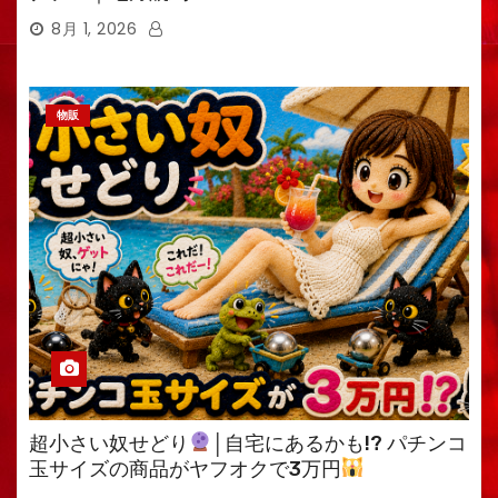
8月 1, 2026
物販
超小さい奴せどり
│自宅にあるかも!? パチンコ
玉サイズの商品がヤフオクで3万円