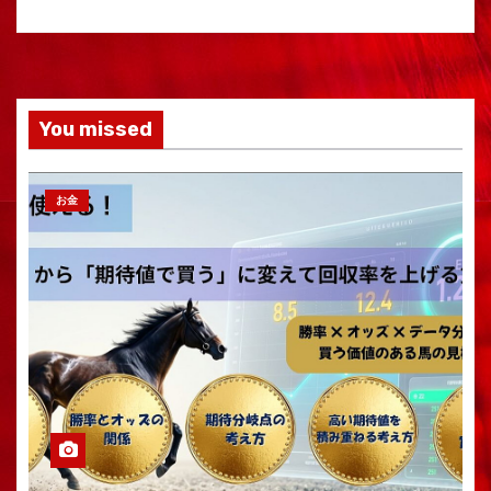
You missed
お金