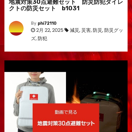
地震対策30点避難セット 防災防犯ダイレ
クトの防災セット b1031
By
phi72110
2月 22, 2025
減災
,
災害
,
防災
,
防災グッ
ズ
,
防犯