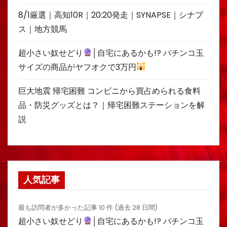
8/1厳選｜高知10R｜20:20発走｜SYNAPSE｜シナプ
ス｜地方競馬
超小さい奴せどり
│自宅にあるかも!? パチンコ玉
サイズの商品がヤフオクで3万円
巨大地震 帰宅困難 コンビニから買占められる食料
品・防災グッズとは？｜帰宅困難ステーションを解
説
人気記事
最も訪問者が多かった記事 10 件 (過去 28 日間)
超小さい奴せどり
│自宅にあるかも!? パチンコ玉