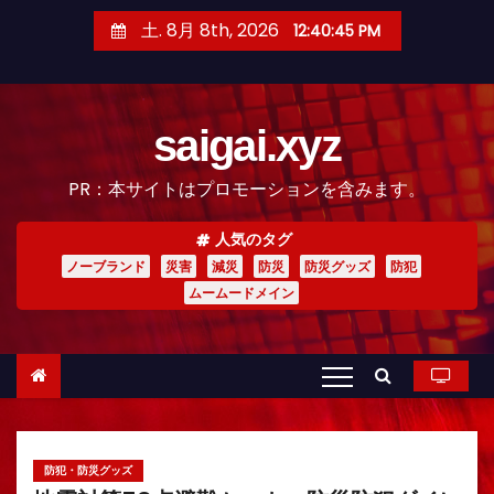
コ
土. 8月 8th, 2026
12:40:46 PM
ン
テ
ン
saigai.xyz
ツ
へ
PR：本サイトはプロモーションを含みます。
ス
キ
人気のタグ
ッ
ノーブランド
災害
減災
防災
防災グッズ
防犯
プ
ムームードメイン
防犯・防災グッズ