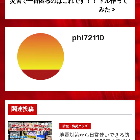
災害で一番困るのはこれです！！
トル作って
ナ
みた
ビ
ゲ
phi72110
ー
シ
ョ
ン
関連投稿
防犯・防災グッズ
地震対策から日常使いできる防