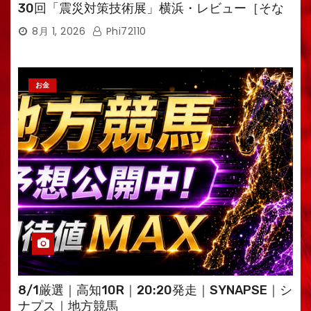
30回「震災対策技術展」横浜・レビュー［そな
えるTV・高荷智也］
8月 1, 2026
Phi72110
お金
8/1厳選｜高知10R｜20:20発走｜SYNAPSE｜シ
ナプス｜地方競馬