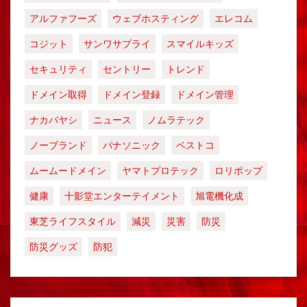
アルファフーズ
ウェブホスティング
エレコム
コジット
サンワサプライ
スマイルキッズ
セキュリティ
セントリー
トレンド
ドメイン取得
ドメイン登録
ドメイン管理
ナカバヤシ
ニュース
ノムラテック
ノーブランド
パナソニック
ベストコ
ムームードメイン
ヤマトプロテック
ロリポップ
健康
十影堂エンターテイメント
旭電機化成
東芝ライフスタイル
減災
災害
防災
防災グッズ
防犯