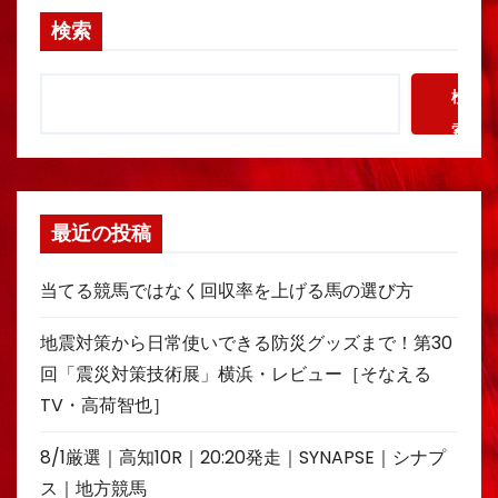
検索
検
索
最近の投稿
当てる競馬ではなく回収率を上げる馬の選び方
地震対策から日常使いできる防災グッズまで！第30
回「震災対策技術展」横浜・レビュー［そなえる
TV・高荷智也］
8/1厳選｜高知10R｜20:20発走｜SYNAPSE｜シナプ
ス｜地方競馬