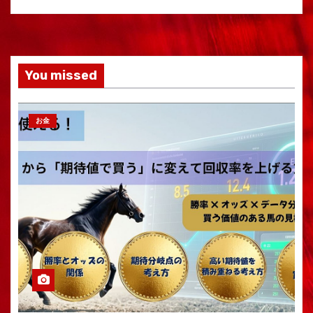
You missed
お金