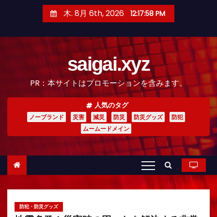
コ
木. 8月 6th, 2026
12:17:59 PM
ン
テ
ン
saigai.xyz
ツ
へ
PR：本サイトはプロモーションを含みます。
ス
キ
人気のタグ
ッ
ノーブランド
災害
減災
防災
防災グッズ
防犯
プ
ムームードメイン
防犯・防災グッズ