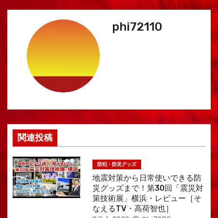
ー
phi72110
シ
ョ
ン
関連投稿
防犯・防災グッズ
地震対策から日常使いできる防
災グッズまで！第30回「震災対
策技術展」横浜・レビュー［そ
なえるTV・高荷智也］