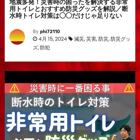
地震多発！災害時の困ったを解決する非常
用トイレとおすすめ防災グッズを解説／断
水時トイレ対策は◯◯だけじゃ足りない
By
phi72110
4月 15, 2024
減災
,
災害
,
防災
,
防災グッ
ズ
,
防犯