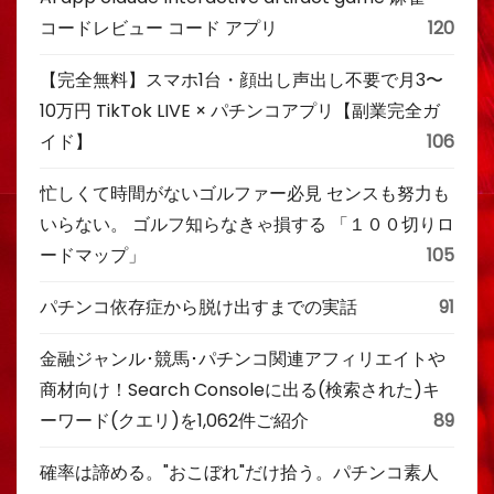
コードレビュー コード アプリ
120
【完全無料】スマホ1台・顔出し声出し不要で月3〜
10万円 TikTok LIVE × パチンコアプリ【副業完全ガ
イド】
106
忙しくて時間がないゴルファー必見 センスも努力も
いらない。 ゴルフ知らなきゃ損する 「１００切りロ
ードマップ」
105
パチンコ依存症から脱け出すまでの実話
91
金融ジャンル･競馬･パチンコ関連アフィリエイトや
商材向け！Search Consoleに出る(検索された)キ
ーワード(クエリ)を1,062件ご紹介
89
確率は諦める。"おこぼれ"だけ拾う。パチンコ素人