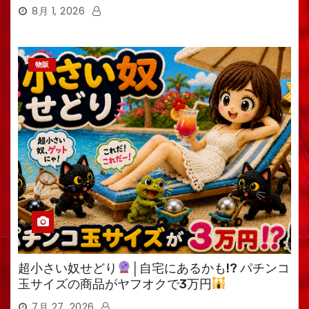
8月 1, 2026
物販
超小さい奴せどり
│自宅にあるかも!? パチンコ
玉サイズの商品がヤフオクで3万円
7月 27, 2026