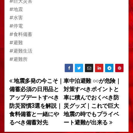
#巨大災害
#地震
#水害
#停電
#食料備蓄
#避難
#避難生活
#避難所
地震多発の今こそ｜
車中泊避難 ○○が危険｜
投
備蓄必須の日用品と
対策すべきポイントと
稿
アップデートすべき
車に積んでおくべき防
防災習慣3選を解説｜
災グッズ｜これで巨大
ナ
食料備蓄と一緒にや
地震の時でもプライベ
ビ
るべき備蓄対先
ート避難が出来る
ゲ