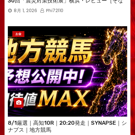
30回「震災対策技術展」横浜・レビュー［そな
えるTV・高荷智也］
8月 1, 2026
Phi72110
お金
8/1厳選｜高知10R｜20:20発走｜SYNAPSE｜シ
ナプス｜地方競馬