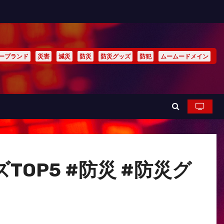
ーブランド
災害
減災
防災
防災グッズ
防犯
ムームードメイン
OP5 #防災 #防災グ