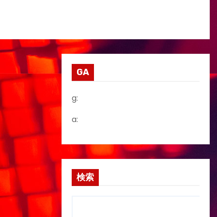
GA
g:
a:
検索