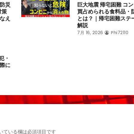
防災
巨大地震 帰宅困難 コ
対策
買占められる食料品・
なえ
とは？｜帰宅困難ステ
解説
7月 16, 2026
Phi72110
犯・
際に
いている欄は必須項目です