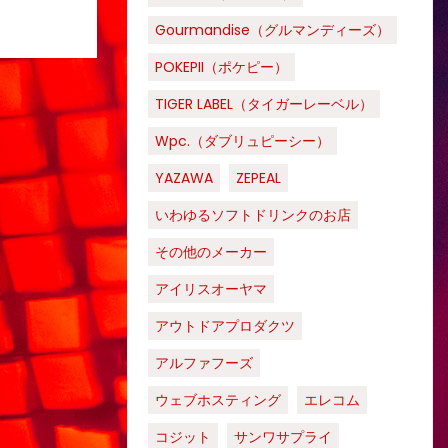
Gourmandise（グルマンディーズ）
POKEPII（ポケピー）
TIGER LABEL（タイガーレーベル）
Wpc.（ダブリュピーシー）
YAZAWA
ZEPEAL
いわゆるソフトドリンクのお店
その他のメーカー
アイリスオーヤマ
アウトドアプロダクツ
アルファフーズ
ウェブホスティング
エレコム
コジット
サンワサプライ