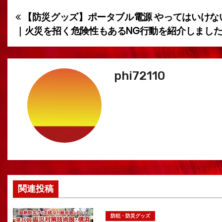
【防災グッズ】ポータブル電源 やってはいけな
投
｜火災を招く危険性もあるNG行動を紹介しまし
稿
ナ
phi72110
ビ
ゲ
ー
シ
ョ
ン
関連投稿
防犯・防災グッズ