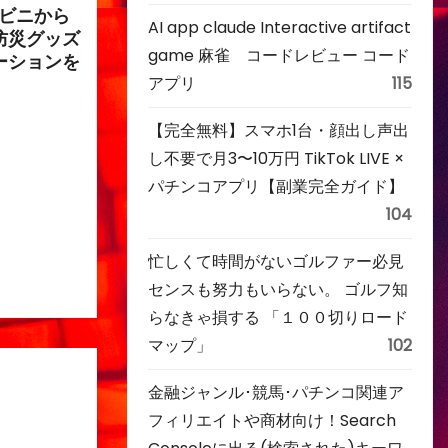
ンビニから
AI app claude Interactive artifact
防災グッズ
game 麻雀 コードレビュー コード
ーションを
アプリ
115
【完全無料】スマホ1台・顔出し声出
し不要で月3〜10万円 TikTok LIVE ×
パチンコアプリ【副業完全ガイド】
104
忙しくて時間がないゴルファー必見
センスも努力もいらない。 ゴルフ知
らなきゃ損する 「１００切りロード
マップ」
102
金融ジャンル･競馬･パチンコ関連ア
フィリエイトや商材向け！Search