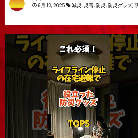
9月 12, 2025
減災
,
災害
,
防災
,
防災グッズ
,