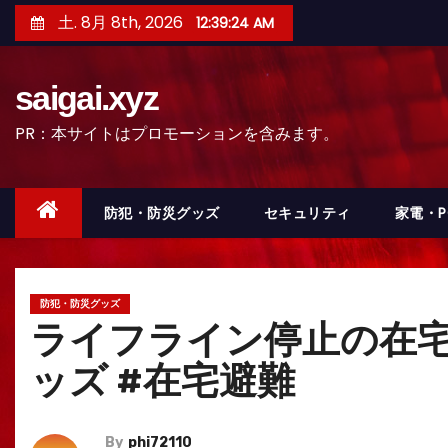
コ
土. 8月 8th, 2026
12:39:26 AM
ン
テ
saigai.xyz
ン
ツ
PR：本サイトはプロモーションを含みます。
へ
ス
キ
防犯・防災グッズ
セキュリティ
家電・
ッ
プ
防犯・防災グッズ
ライフライン停止の在宅避
ッズ #在宅避難
By
phi72110