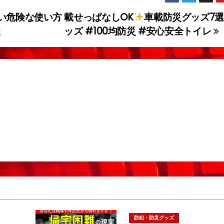
い危険な使い方
載せっぱなしOK
車載防災グッズ7選
た
ッズ #100均防災 #安心安全トイレ
防犯・防災グッズ