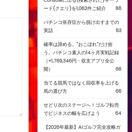
Consoleに出る(検索された)キーワ
ード(クエリ)を1,062件ご紹介
86
パチンコ依存症から脱け出すまでの
実話
83
確率は諦める。"おこぼれ"だけ拾
う。パチンコ素人の14ヶ月実戦記録
（+1,769,346円・収支アプリ全公
開）
68
当てる競馬ではなく回収率を上げる
馬の選び方
66
せどり次のステージへ！ゴルフ転売
でビジネスの幅を広げよう
64
【2026年最新】AIゴルフ完全攻略ガ