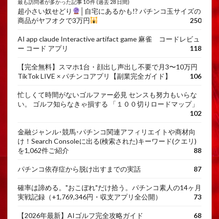
最も訪問者が多かった記事 10 件 (過去 28 日間)
超小さい奴せどり
│自宅にあるかも!? パチンコ玉サイズの
商品がヤフオクで3万円
250
AI app claude Interactive artifact game 麻雀 コードレビュ
ー コード アプリ
118
【完全無料】スマホ1台・顔出し声出し不要で月3〜10万円
TikTok LIVE × パチンコアプリ【副業完全ガイド】
106
忙しくて時間がないゴルファー必見 センスも努力もいらな
い。 ゴルフ知らなきゃ損する 「１００切りロードマップ」
102
金融ジャンル･競馬･パチンコ関連アフィリエイトや商材向
け！Search Consoleに出る(検索された)キーワード(クエリ)
を1,062件ご紹介
88
パチンコ依存症から脱け出すまでの実話
87
確率は諦める。"おこぼれ"だけ拾う。パチンコ素人の14ヶ月
実戦記録（+1,769,346円・収支アプリ全公開）
73
【2026年最新】AIゴルフ完全攻略ガイド
68