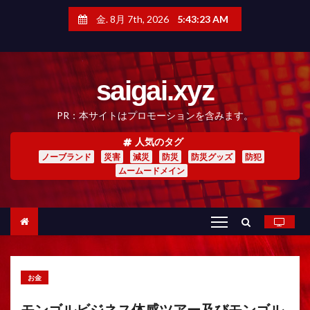
コ
ン
金. 8月 7th, 2026
5:43:24 AM
テ
ン
ツ
へ
saigai.xyz
ス
キ
ッ
PR：本サイトはプロモーションを含みます。
プ
人気のタグ
ノーブランド
災害
減災
防災
防災グッズ
防犯
ムームードメイン
お金
モンゴルビジネス体感ツアー及びモンゴル