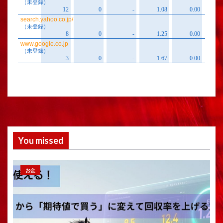
You missed
お金