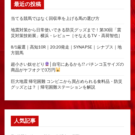
最近の投稿
当てる競馬ではなく回収率を上げる馬の選び方
地震対策から日常使いできる防災グッズまで！第30回「震
災対策技術展」横浜・レビュー［そなえるTV・高荷智也］
8/1厳選｜高知10R｜20:20発走｜SYNAPSE｜シナプス｜地
方競馬
超小さい奴せどり
│自宅にあるかも!? パチンコ玉サイズの
商品がヤフオクで3万円
巨大地震 帰宅困難 コンビニから買占められる食料品・防災
グッズとは？｜帰宅困難ステーションを解説
人気記事