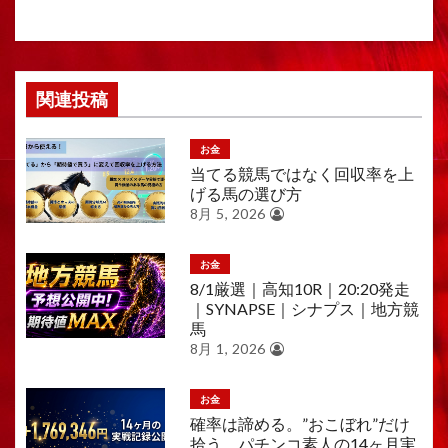
ョ
ン
関連投稿
お金
当てる競馬ではなく回収率を上
げる馬の選び方
8月 5, 2026
お金
8/1厳選｜高知10R｜20:20発走
｜SYNAPSE｜シナプス｜地方競
馬
8月 1, 2026
お金
確率は諦める。”おこぼれ”だけ
拾う。パチンコ素人の14ヶ月実