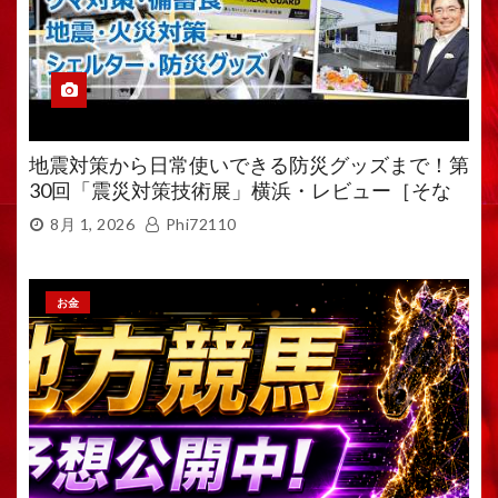
地震対策から日常使いできる防災グッズまで！第
30回「震災対策技術展」横浜・レビュー［そな
えるTV・高荷智也］
8月 1, 2026
Phi72110
お金