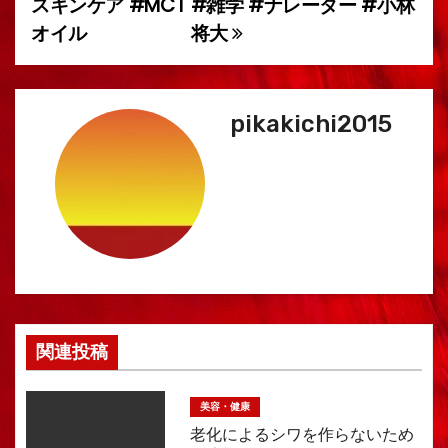
スキンケア #MCT
#雑学 #ナレーター #小林
オイル
将大
ゲ
ー
シ
pikakichi2015
ョ
ン
関連投稿
美容・健康
老化によるシワを作らないため