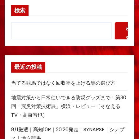
検索
検
索
最近の投稿
当てる競馬ではなく回収率を上げる馬の選び方
地震対策から日常使いできる防災グッズまで！第30
回「震災対策技術展」横浜・レビュー［そなえる
TV・高荷智也］
8/1厳選｜高知10R｜20:20発走｜SYNAPSE｜シナプ
ス｜地方競馬