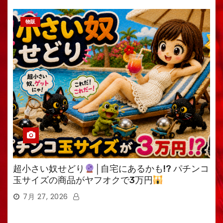
物販
超小さい奴せどり
│自宅にあるかも!? パチンコ
玉サイズの商品がヤフオクで3万円
7月 27, 2026