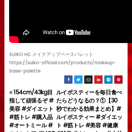
SUIKO HC メイクアップベースパレット
https://suiko-official.com/products/makeup-
base-palette
154cm/43kg目
ルイボスティーを毎日食べ
投
指して頑張るぞ #
たらどうなるの？①【30
稿
美容 #ダイエット
秒でわかる効果まとめ】#
#筋トレ #購入品
ルイボスティー #ダイエッ
ナ
#オートミール #
ト #筋トレ #美容 #健康
ビ