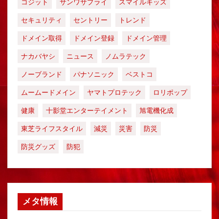
コジット
サンワサプライ
スマイルキッズ
セキュリティ
セントリー
トレンド
ドメイン取得
ドメイン登録
ドメイン管理
ナカバヤシ
ニュース
ノムラテック
ノーブランド
パナソニック
ベストコ
ムームードメイン
ヤマトプロテック
ロリポップ
健康
十影堂エンターテイメント
旭電機化成
東芝ライフスタイル
減災
災害
防災
防災グッズ
防犯
メタ情報