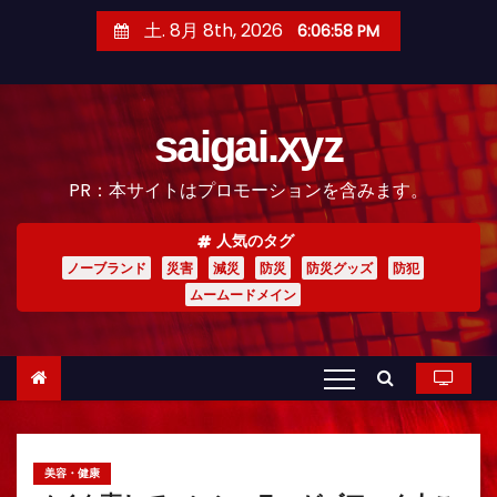
コ
土. 8月 8th, 2026
6:06:59 PM
ン
テ
ン
saigai.xyz
ツ
へ
PR：本サイトはプロモーションを含みます。
ス
キ
人気のタグ
ッ
ノーブランド
災害
減災
防災
防災グッズ
防犯
プ
ムームードメイン
美容・健康