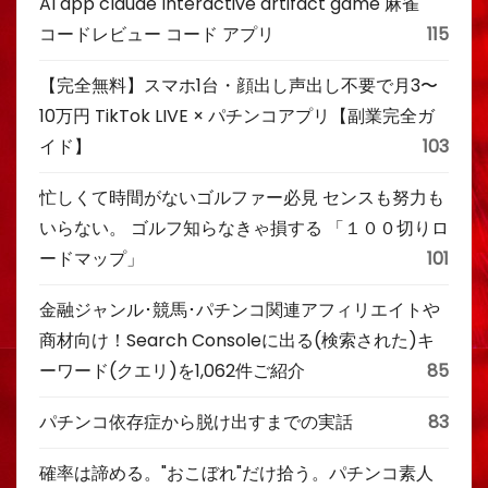
AI app claude Interactive artifact game 麻雀
コードレビュー コード アプリ
115
【完全無料】スマホ1台・顔出し声出し不要で月3〜
10万円 TikTok LIVE × パチンコアプリ【副業完全ガ
イド】
103
忙しくて時間がないゴルファー必見 センスも努力も
いらない。 ゴルフ知らなきゃ損する 「１００切りロ
ードマップ」
101
金融ジャンル･競馬･パチンコ関連アフィリエイトや
商材向け！Search Consoleに出る(検索された)キ
ーワード(クエリ)を1,062件ご紹介
85
パチンコ依存症から脱け出すまでの実話
83
確率は諦める。"おこぼれ"だけ拾う。パチンコ素人