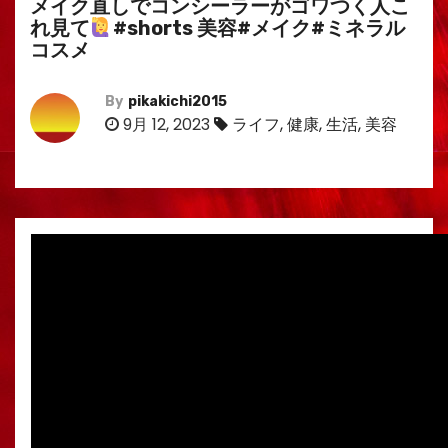
メイク直しでコンシーラーがゴワつく人こ
れ見て
#shorts 美容#メイク#ミネラル
コスメ
By
pikakichi2015
9月 12, 2023
ライフ
,
健康
,
生活
,
美容