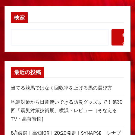
検索
検
索
最近の投稿
当てる競馬ではなく回収率を上げる馬の選び方
地震対策から日常使いできる防災グッズまで！第30
回「震災対策技術展」横浜・レビュー［そなえる
TV・高荷智也］
8/1厳選｜高知10R｜20:20発走｜SYNAPSE｜シナプ