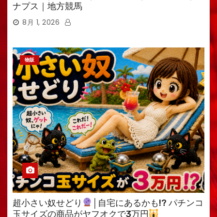
ナプス｜地方競馬
8月 1, 2026
物販
超小さい奴せどり
│自宅にあるかも!? パチンコ
玉サイズの商品がヤフオクで3万円