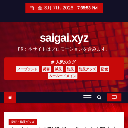
コ
金. 8月 7th, 2026
7:35:54 PM
ン
テ
ン
saigai.xyz
ツ
へ
PR：本サイトはプロモーションを含みます。
ス
キ
人気のタグ
ッ
ノーブランド
災害
減災
防災
防災グッズ
防犯
プ
ムームードメイン
防犯・防災グッズ