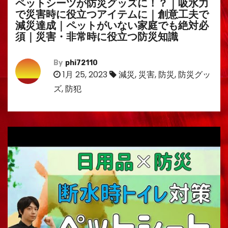
ペットシーツが防災グッズに！？｜吸水力
で災害時に役立つアイテムに｜創意工夫で
減災達成｜ペットがいない家庭でも絶対必
須｜災害・非常時に役立つ防災知識
By
phi72110
1月 25, 2023
減災
,
災害
,
防災
,
防災グッ
ズ
,
防犯