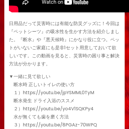
日用品だって災害時には有能な防災グッズに！今回は
『ペットシーツ』の吸水性を生かす方法を紹介しまし
た。『断水』や『悪天候時』にかなり役に立つ。ペッ
トがいないご家庭にも是非1セット用意しておいて欲
しいです。この動画を見ると、災害時の困り事と解決
方法が分かります。
▼一緒に見て欲しい
断水時 正しいトイレの使い方
１）https://youtu.be/jpYSMML0TyM
断水発生 ドライ入浴のススメ
２）https://youtu.be/yo4V1SQKPy4
水が無くても歯を磨く方法
３）https://youtu.be/8PGAz-70WPQ