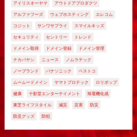
アイリスオーヤマ
アウトドアプロダクツ
アルファフーズ
ウェブホスティング
エレコム
コジット
サンワサプライ
スマイルキッズ
セキュリティ
セントリー
トレンド
ドメイン取得
ドメイン登録
ドメイン管理
ナカバヤシ
ニュース
ノムラテック
ノーブランド
パナソニック
ベストコ
ムームードメイン
ヤマトプロテック
ロリポップ
健康
十影堂エンターテイメント
旭電機化成
東芝ライフスタイル
減災
災害
防災
防災グッズ
防犯