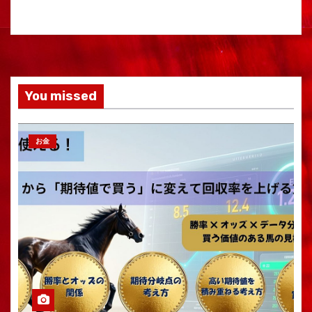
You missed
お金