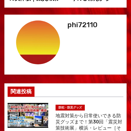
ゲ
ー
シ
phi72110
ョ
ン
関連投稿
防犯・防災グッズ
地震対策から日常使いできる防
災グッズまで！第30回「震災対
策技術展」横浜・レビュー［そ