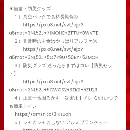
▼備蓄・防災グッズ
１）真空パックで食料長期保存
https://px.a8.net/svt/ejp?
a8mat=3NL52J+71MOHE+2TTU+BWVTE
２）非常時の主食はやっぱりアルファ米
https://px.a8.net/svt/ejp?
a8mat=3NL52J+5O7P9U+50BY+5ZMCH
３）防災グッズ 迷ったらまずはコレ【防災セッ
ト】
https://px.a8.net/svt/ejp?
a8mat=3NL52J+5CWGS2+3ZK2+5ZU29
４）正直一番困るかも 災害用トイレ Qbitいつで
も簡単トイレ
https://amzn.to/3IKzuoh
５）シャカシャカしない アルミブランケット