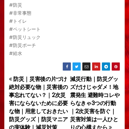
#防災
#非常事態
#トイレ
#ペットシート
#防災リュック
#防災ポーチ
#給水
防災｜災害後の片づけ
減災行動｜防災グッ
投
絶対必要な物｜災害後の
ズだけじゃダメ！地
稿
事忘れてない？｜2次災
震発生 避難時コレや
害にならないために必要
らなきゃ3つの行動
ナ
な物｜用意しておきたい
｜2次災害を防ぐ｜
ビ
防災グッズ｜防災マニア
災害対策は一人ひと
の実体験｜減災対策
りの心構えから