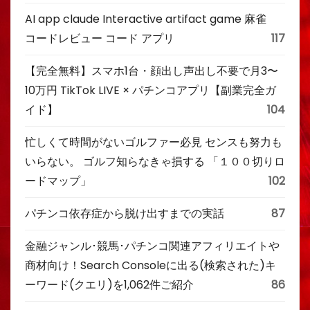
AI app claude Interactive artifact game 麻雀
コードレビュー コード アプリ
117
【完全無料】スマホ1台・顔出し声出し不要で月3〜
10万円 TikTok LIVE × パチンコアプリ【副業完全ガ
イド】
104
忙しくて時間がないゴルファー必見 センスも努力も
いらない。 ゴルフ知らなきゃ損する 「１００切りロ
ードマップ」
102
パチンコ依存症から脱け出すまでの実話
87
金融ジャンル･競馬･パチンコ関連アフィリエイトや
商材向け！Search Consoleに出る(検索された)キ
ーワード(クエリ)を1,062件ご紹介
86