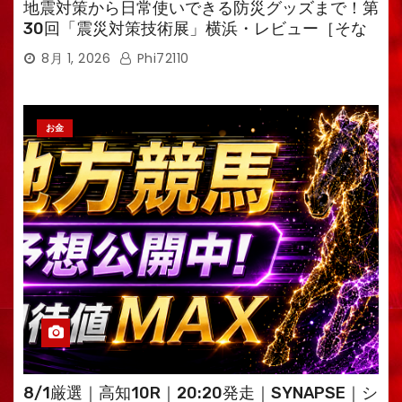
地震対策から日常使いできる防災グッズまで！第
30回「震災対策技術展」横浜・レビュー［そな
えるTV・高荷智也］
8月 1, 2026
Phi72110
お金
8/1厳選｜高知10R｜20:20発走｜SYNAPSE｜シ