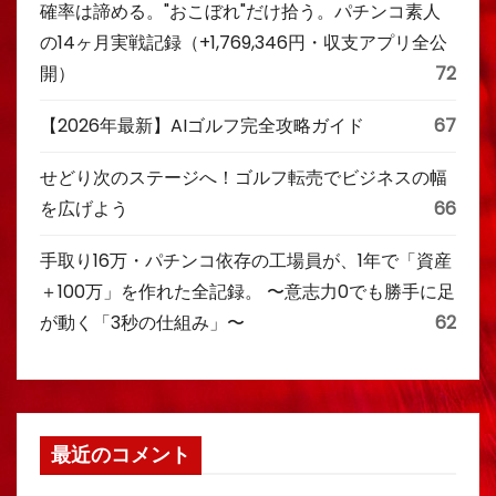
確率は諦める。"おこぼれ"だけ拾う。パチンコ素人
の14ヶ月実戦記録（+1,769,346円・収支アプリ全公
開）
72
【2026年最新】AIゴルフ完全攻略ガイド
67
せどり次のステージへ！ゴルフ転売でビジネスの幅
を広げよう
66
手取り16万・パチンコ依存の工場員が、1年で「資産
＋100万」を作れた全記録。 〜意志力0でも勝手に足
が動く「3秒の仕組み」〜
62
最近のコメント