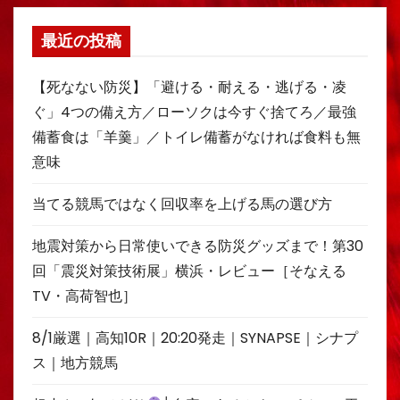
最近の投稿
【死なない防災】「避ける・耐える・逃げる・凌
ぐ」4つの備え方／ローソクは今すぐ捨てろ／最強
備蓄食は「羊羹」／トイレ備蓄がなければ食料も無
意味
当てる競馬ではなく回収率を上げる馬の選び方
地震対策から日常使いできる防災グッズまで！第30
回「震災対策技術展」横浜・レビュー［そなえる
TV・高荷智也］
8/1厳選｜高知10R｜20:20発走｜SYNAPSE｜シナプ
ス｜地方競馬