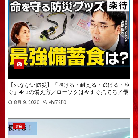
【死なない防災】「避ける・耐える・逃げる・凌
ぐ」4つの備え方／ローソクは今すぐ捨てろ／最
強備蓄食は「羊羹」／トイレ備蓄がなければ食料
8月 9, 2026
Phi72110
も無意味
お金