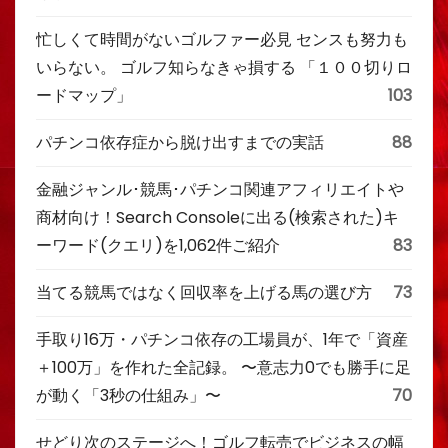
忙しくて時間がないゴルファー必見 センスも努力も
いらない。 ゴルフ知らなきゃ損する 「１００切りロ
ードマップ」
103
パチンコ依存症から脱け出すまでの実話
88
金融ジャンル･競馬･パチンコ関連アフィリエイトや
商材向け！Search Consoleに出る(検索された)キ
ーワード(クエリ)を1,062件ご紹介
83
当てる競馬ではなく回収率を上げる馬の選び方
73
手取り16万・パチンコ依存の工場員が、1年で「資産
＋100万」を作れた全記録。 〜意志力0でも勝手に足
が動く「3秒の仕組み」〜
70
せどり次のステージへ！ゴルフ転売でビジネスの幅