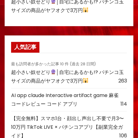
超小さい奴せどり
│自宅にあるかも!? パチンコ玉
サイズの商品がヤフオクで3万円
人気記事
最も訪問者が多かった記事 10 件 (過去 28 日間)
超小さい奴せどり
│自宅にあるかも!? パチンコ玉
サイズの商品がヤフオクで3万円
263
AI app claude Interactive artifact game 麻雀
コードレビュー コード アプリ
114
【完全無料】スマホ1台・顔出し声出し不要で月3〜
10万円 TikTok LIVE × パチンコアプリ【副業完全ガ
イド】
106