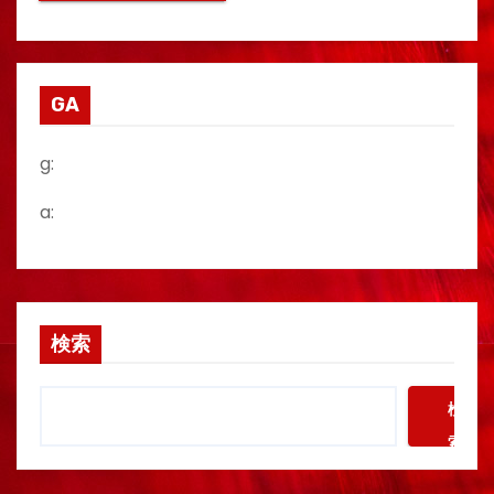
GA
g:
a:
検索
検
索