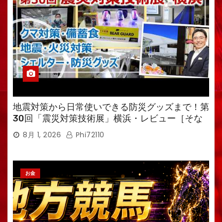
地震対策から日常使いできる防災グッズまで！第
30回「震災対策技術展」横浜・レビュー［そな
えるTV・高荷智也］
8月 1, 2026
Phi72110
お金