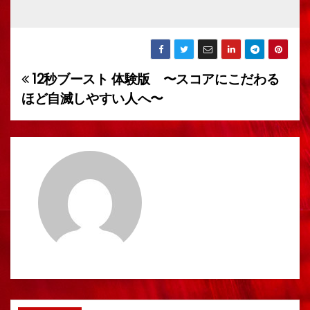
12秒ブースト 体験版 〜スコアにこだわる
投
ほど自滅しやすい人へ〜
稿
ナ
ビ
ゲ
ー
シ
ョ