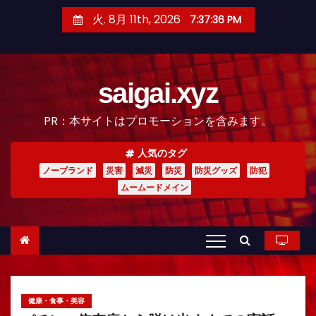
コ
火. 8月 11th, 2026
7:37:37 PM
ン
テ
ン
saigai.xyz
ツ
へ
PR：本サイトはプロモーションを含みます。
ス
キ
人気のタグ
ッ
ノーブランド
災害
減災
防災
防災グッズ
防犯
プ
ムームードメイン
健康・食事・美容