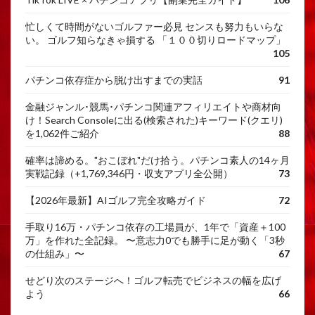
忙しくて時間がないゴルファー必見 センスも努力もいらな
い。 ゴルフ知らなきゃ損する 「１００切りロードマップ」
105
パチンコ依存症から脱け出すまでの実話
91
金融ジャンル･競馬･パチンコ関連アフィリエイトや商材向
け！Search Consoleに出る(検索された)キーワード(クエリ)
を1,062件ご紹介
88
確率は諦める。"おこぼれ"だけ拾う。パチンコ素人の14ヶ月
実戦記録（+1,769,346円・収支アプリ全公開）
73
【2026年最新】AIゴルフ完全攻略ガイド
72
手取り16万・パチンコ依存の工場員が、1年で「資産＋100
万」を作れた全記録。 〜意志力0でも勝手に足が動く「3秒
の仕組み」〜
67
せどり次のステージへ！ゴルフ転売でビジネスの幅を広げ
よう
66