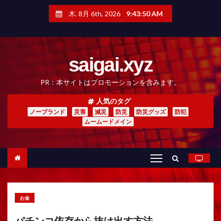
コ
ン
木. 8月 6th, 2026
9:43:51 AM
テ
ン
ツ
へ
saigai.xyz
ス
キ
ッ
PR：本サイトはプロモーションを含みます。
プ
人気のタグ
ノーブランド
災害
減災
防災
防災グッズ
防犯
ムームードメイン
お金
パチンコ依存から抜け出す方法