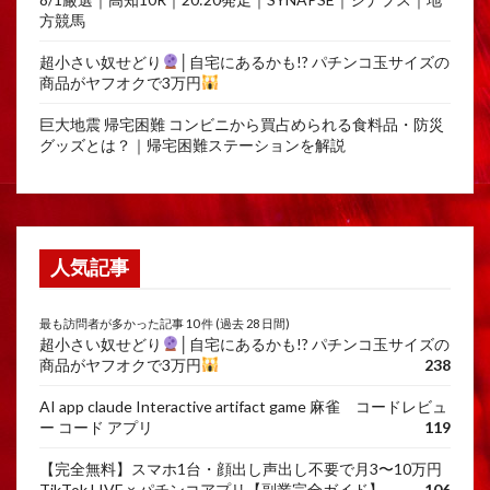
方競馬
超小さい奴せどり
│自宅にあるかも!? パチンコ玉サイズの
商品がヤフオクで3万円
巨大地震 帰宅困難 コンビニから買占められる食料品・防災
グッズとは？｜帰宅困難ステーションを解説
人気記事
最も訪問者が多かった記事 10 件 (過去 28 日間)
超小さい奴せどり
│自宅にあるかも!? パチンコ玉サイズの
商品がヤフオクで3万円
238
AI app claude Interactive artifact game 麻雀 コードレビュ
ー コード アプリ
119
【完全無料】スマホ1台・顔出し声出し不要で月3〜10万円
TikTok LIVE × パチンコアプリ【副業完全ガイド】
106