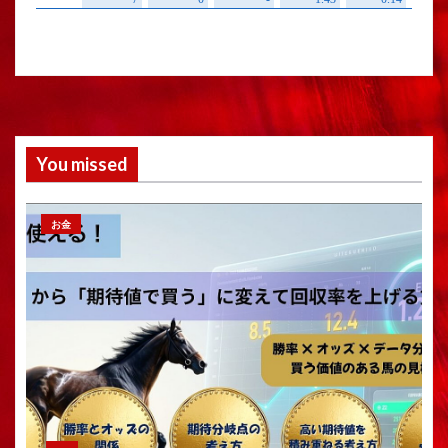
You missed
お金