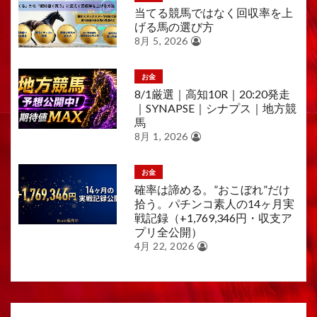
当てる競馬ではなく回収率を上
げる馬の選び方
8月 5, 2026
お金
8/1厳選｜高知10R｜20:20発走
｜SYNAPSE｜シナプス｜地方競
馬
8月 1, 2026
お金
確率は諦める。”おこぼれ”だけ
拾う。パチンコ素人の14ヶ月実
戦記録（+1,769,346円・収支ア
プリ全公開）
4月 22, 2026