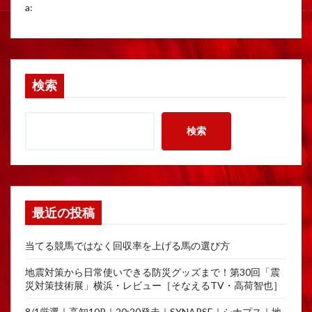
a:
検索
検索
最近の投稿
当てる競馬ではなく回収率を上げる馬の選び方
地震対策から日常使いできる防災グッズまで！第30回「震
災対策技術展」横浜・レビュー［そなえるTV・高荷智也］
8/1厳選｜高知10R｜20:20発走｜SYNAPSE｜シナプス｜地