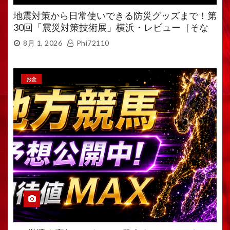
地震対策から日常使いできる防災グッズまで！第
30回「震災対策技術展」横浜・レビュー［そな
えるTV・高荷智也］
8月 1, 2026
Phi72110
お金