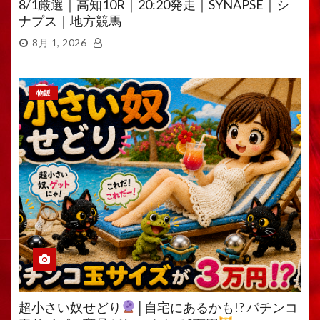
8/1厳選｜高知10R｜20:20発走｜SYNAPSE｜シ
ナプス｜地方競馬
8月 1, 2026
物販
超小さい奴せどり
│自宅にあるかも!? パチンコ