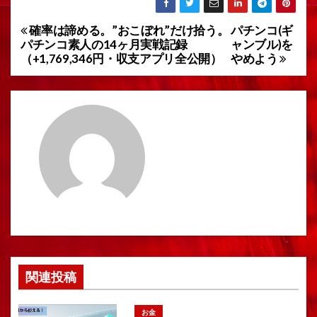
確率は諦める。”おこぼれ”だけ拾う。
パチンコ(ギ
投
パチンコ素人の14ヶ月実戦記録
ャンブル)を
稿
（+1,769,346円・収支アプリ全公開）
やめよう
ナ
ビ
ゲ
ー
シ
ョ
ン
関連投稿
お金