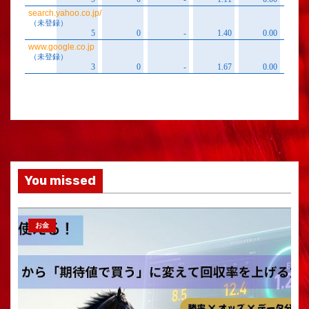
You missed
お金