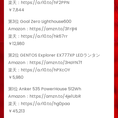
楽天：https://a.r10.to/hF2PPN
￥7,844
第3位 Goal Zero Lighthouse600
Amazon：https://amzn.to/3FrIjHi
楽天：https://a.r10.to/hk67rr
￥12,980
第2位 GENTOS Explorer EX777XP LEDランタン
Amazon：https://amzn.to/3HaYN7f
楽天：https://a.r10.to/hPXcOY
￥5,980
第1位 Anker 535 PowerHouse 512Wh
Amazon：https://amzn.to/4je1UbR
楽天：https://a.r10.to/hg0paa
￥45,213