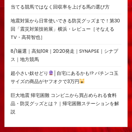
当てる競馬ではなく回収率を上げる馬の選び方
地震対策から日常使いできる防災グッズまで！第30
回「震災対策技術展」横浜・レビュー［そなえる
TV・高荷智也］
8/1厳選｜高知10R｜20:20発走｜SYNAPSE｜シナプ
ス｜地方競馬
超小さい奴せどり
│自宅にあるかも!? パチンコ玉
サイズの商品がヤフオクで3万円
巨大地震 帰宅困難 コンビニから買占められる食料
品・防災グッズとは？｜帰宅困難ステーションを解
説