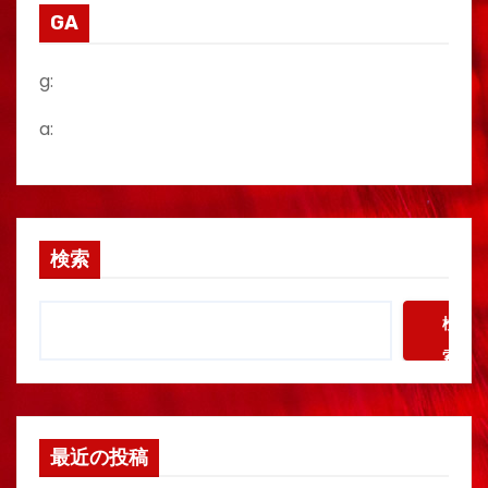
GA
g:
a:
検索
検
索
最近の投稿