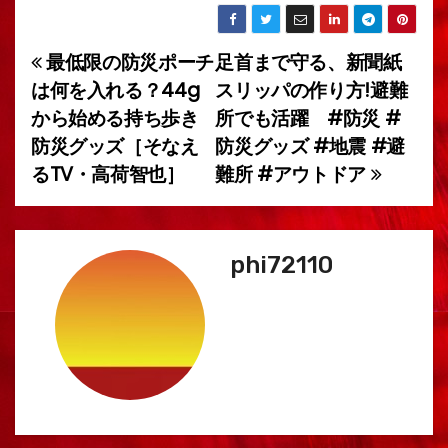
最低限の防災ポーチ
足首まで守る、新聞紙
投
は何を入れる？44g
スリッパの作り方!避難
稿
から始める持ち歩き
所でも活躍 #防災 #
防災グッズ［そなえ
防災グッズ #地震 #避
ナ
るTV・高荷智也］
難所 #アウトドア
ビ
ゲ
phi72110
ー
シ
ョ
ン