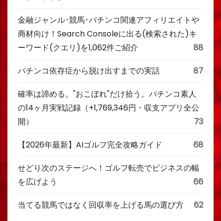
金融ジャンル･競馬･パチンコ関連アフィリエイトや
商材向け！Search Consoleに出る(検索された)キ
ーワード(クエリ)を1,062件ご紹介
88
パチンコ依存症から脱け出すまでの実話
87
確率は諦める。"おこぼれ"だけ拾う。パチンコ素人
の14ヶ月実戦記録（+1,769,346円・収支アプリ全公
開）
73
【2026年最新】AIゴルフ完全攻略ガイド
68
せどり次のステージへ！ゴルフ転売でビジネスの幅
を広げよう
66
当てる競馬ではなく回収率を上げる馬の選び方
62