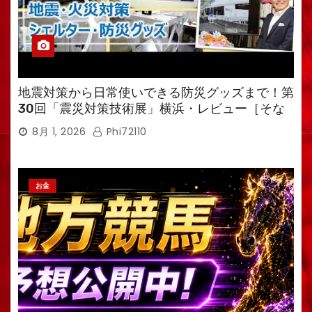
地震対策から日常使いできる防災グッズまで！第
30回「震災対策技術展」横浜・レビュー［そな
えるTV・高荷智也］
8月 1, 2026
Phi72110
お金