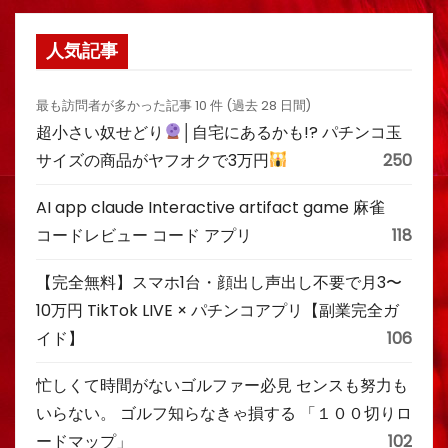
人気記事
最も訪問者が多かった記事 10 件 (過去 28 日間)
超小さい奴せどり
│自宅にあるかも!? パチンコ玉
サイズの商品がヤフオクで3万円
250
AI app claude Interactive artifact game 麻雀
コードレビュー コード アプリ
118
【完全無料】スマホ1台・顔出し声出し不要で月3〜
10万円 TikTok LIVE × パチンコアプリ【副業完全ガ
イド】
106
忙しくて時間がないゴルファー必見 センスも努力も
いらない。 ゴルフ知らなきゃ損する 「１００切りロ
ードマップ」
102