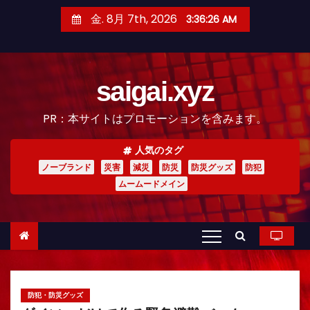
コ
金. 8月 7th, 2026
3:36:28 AM
ン
テ
ン
saigai.xyz
ツ
へ
PR：本サイトはプロモーションを含みます。
ス
キ
人気のタグ
ッ
ノーブランド
災害
減災
防災
防災グッズ
防犯
プ
ムームードメイン
防犯・防災グッズ