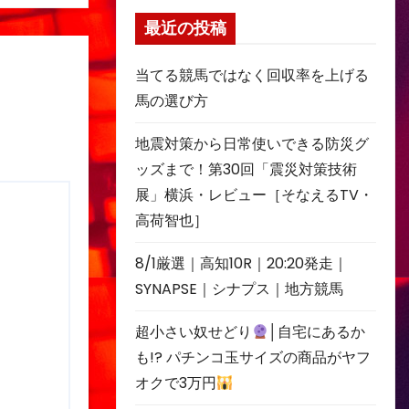
最近の投稿
当てる競馬ではなく回収率を上げる
馬の選び方
地震対策から日常使いできる防災グ
ッズまで！第30回「震災対策技術
展」横浜・レビュー［そなえるTV・
高荷智也］
8/1厳選｜高知10R｜20:20発走｜
SYNAPSE｜シナプス｜地方競馬
超小さい奴せどり
│自宅にあるか
も!? パチンコ玉サイズの商品がヤフ
オクで3万円