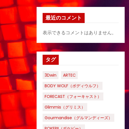
最近のコメント
表示できるコメントはありません。
タグ
3Dwin
ARTEC
BODY WOLF（ボディウルフ）
FORECAST（フォーキャスト）
Glimmis（グリミス）
Gourmandise（グルマンディーズ）
POKEPII（ポケピー）