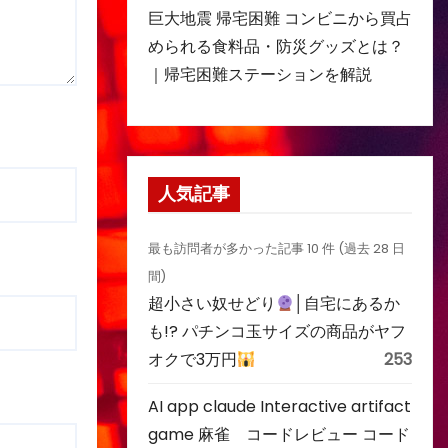
巨大地震 帰宅困難 コンビニから買占
められる食料品・防災グッズとは？
｜帰宅困難ステーションを解説
人気記事
最も訪問者が多かった記事 10 件 (過去 28 日
間)
超小さい奴せどり
│自宅にあるか
も!? パチンコ玉サイズの商品がヤフ
オクで3万円
253
AI app claude Interactive artifact
game 麻雀 コードレビュー コード