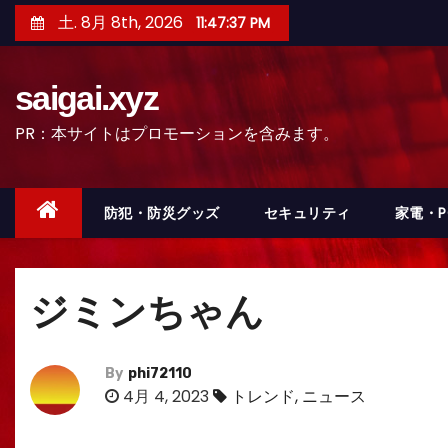
コ
土. 8月 8th, 2026
11:47:40 PM
ン
テ
saigai.xyz
ン
ツ
PR：本サイトはプロモーションを含みます。
へ
ス
キ
防犯・防災グッズ
セキュリティ
家電・
ッ
プ
ジミンちゃん
By
phi72110
4月 4, 2023
トレンド
,
ニュース