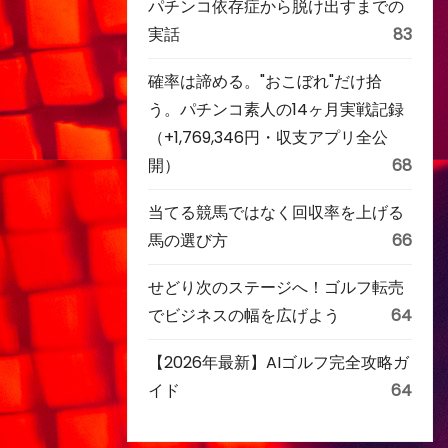
パチンコ依存症から脱け出すまでの
実話
83
確率は諦める。"おこぼれ"だけ拾
う。パチンコ素人の14ヶ月実戦記録
（+1,769,346円・収支アプリ全公
開）
68
当てる競馬ではなく回収率を上げる
馬の選び方
66
せどり次のステージへ！ゴルフ転売
でビジネスの幅を広げよう
64
【2026年最新】AIゴルフ完全攻略ガ
イド
64