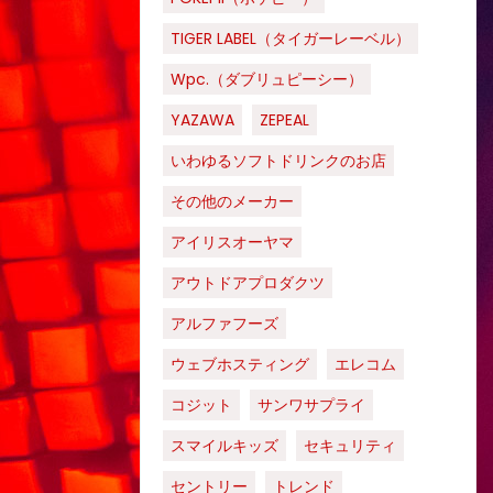
TIGER LABEL（タイガーレーベル）
Wpc.（ダブリュピーシー）
YAZAWA
ZEPEAL
いわゆるソフトドリンクのお店
その他のメーカー
アイリスオーヤマ
アウトドアプロダクツ
アルファフーズ
ウェブホスティング
エレコム
コジット
サンワサプライ
スマイルキッズ
セキュリティ
セントリー
トレンド