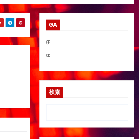
GA
g:
a:
検索