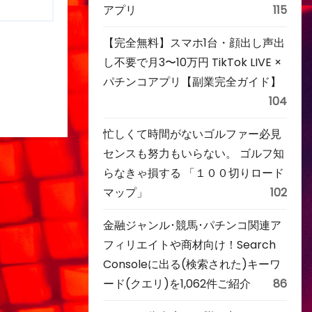
アプリ
115
【完全無料】スマホ1台・顔出し声出
し不要で月3〜10万円 TikTok LIVE ×
パチンコアプリ【副業完全ガイド】
104
忙しくて時間がないゴルファー必見
センスも努力もいらない。 ゴルフ知
らなきゃ損する 「１００切りロード
マップ」
102
金融ジャンル･競馬･パチンコ関連ア
フィリエイトや商材向け！Search
Consoleに出る(検索された)キーワ
ード(クエリ)を1,062件ご紹介
86