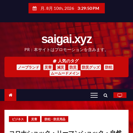
コ
ン
月. 8月 10th, 2026
3:29:51 PM
テ
ン
ツ
へ
saigai.xyz
ス
キ
ッ
PR：本サイトはプロモーションを含みます。
プ
人気のタグ
ノーブランド
災害
減災
防災
防災グッズ
防犯
ムームードメイン
ビジネス
災害
防犯・防災用品
コロナショック・リーマンショック・自然