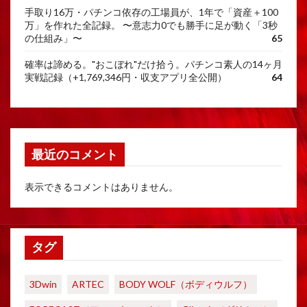
手取り16万・パチンコ依存の工場員が、1年で「資産＋100
万」を作れた全記録。 〜意志力0でも勝手に足が動く「3秒
の仕組み」〜
65
確率は諦める。"おこぼれ"だけ拾う。パチンコ素人の14ヶ月
実戦記録（+1,769,346円・収支アプリ全公開）
64
最近のコメント
表示できるコメントはありません。
タグ
3Dwin
ARTEC
BODY WOLF（ボディウルフ）