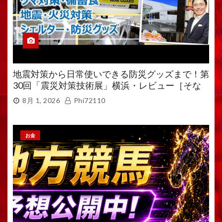
地震対策から日常使いできる防災グッズまで！第
30回「震災対策技術展」横浜・レビュー［そな
えるTV・高荷智也］
8月 1, 2026
Phi72110
お金