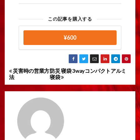
この記事を購入する
¥600
災害時の営業方
防災 寝袋 3wayコンパクトアルミ
投
法
寝袋
稿
ナ
ビ
ゲ
ー
シ
ョ