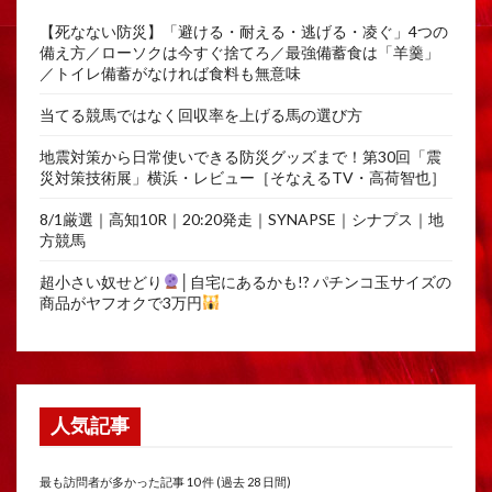
【死なない防災】「避ける・耐える・逃げる・凌ぐ」4つの
備え方／ローソクは今すぐ捨てろ／最強備蓄食は「羊羹」
／トイレ備蓄がなければ食料も無意味
当てる競馬ではなく回収率を上げる馬の選び方
地震対策から日常使いできる防災グッズまで！第30回「震
災対策技術展」横浜・レビュー［そなえるTV・高荷智也］
8/1厳選｜高知10R｜20:20発走｜SYNAPSE｜シナプス｜地
方競馬
超小さい奴せどり
│自宅にあるかも!? パチンコ玉サイズの
商品がヤフオクで3万円
人気記事
最も訪問者が多かった記事 10 件 (過去 28 日間)