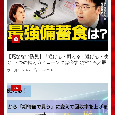
【死なない防災】「避ける・耐える・逃げる・凌
ぐ」4つの備え方／ローソクは今すぐ捨てろ／最
強備蓄食は「羊羹」／トイレ備蓄がなければ食料
8月 9, 2026
Phi72110
も無意味
お金