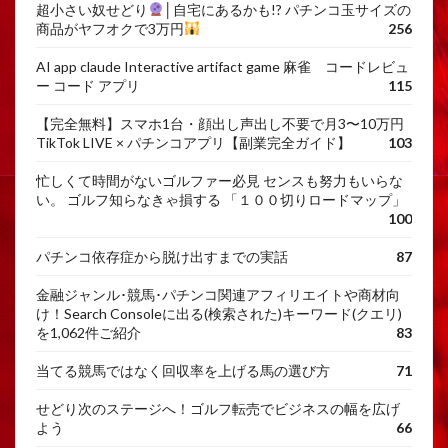
超小さい奴せどり
│自宅にあるかも!? パチンコ玉サイズの
商品がヤフオクで3万円
256
AI app claude Interactive artifact game 麻雀 コードレビュ
ー コード アプリ
115
【完全無料】スマホ1台・顔出し声出し不要で月3〜10万円
TikTok LIVE × パチンコアプリ【副業完全ガイド】
103
忙しくて時間がないゴルファー必見 センスも努力もいらな
い。 ゴルフ知らなきゃ損する 「１００切りロードマップ」
100
パチンコ依存症から脱け出すまでの実話
87
金融ジャンル･競馬･パチンコ関連アフィリエイトや商材向
け！Search Consoleに出る(検索された)キーワード(クエリ)
を1,062件ご紹介
83
当てる競馬ではなく回収率を上げる馬の選び方
71
せどり次のステージへ！ゴルフ転売でビジネスの幅を広げ
よう
66