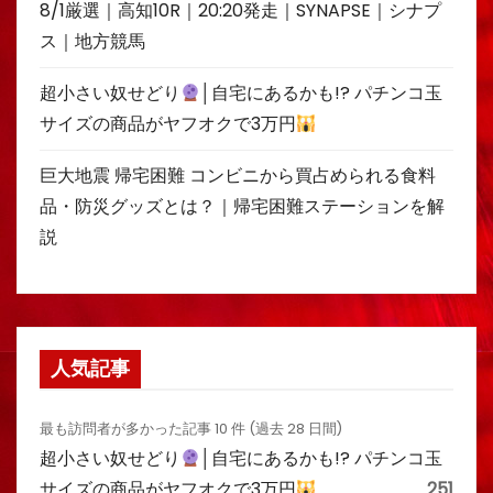
8/1厳選｜高知10R｜20:20発走｜SYNAPSE｜シナプ
ス｜地方競馬
超小さい奴せどり
│自宅にあるかも!? パチンコ玉
サイズの商品がヤフオクで3万円
巨大地震 帰宅困難 コンビニから買占められる食料
品・防災グッズとは？｜帰宅困難ステーションを解
説
人気記事
最も訪問者が多かった記事 10 件 (過去 28 日間)
超小さい奴せどり
│自宅にあるかも!? パチンコ玉
サイズの商品がヤフオクで3万円
251