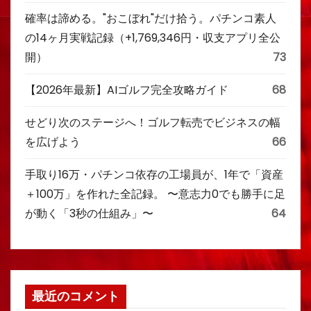
確率は諦める。"おこぼれ"だけ拾う。パチンコ素人
の14ヶ月実戦記録（+1,769,346円・収支アプリ全公
開）
73
【2026年最新】AIゴルフ完全攻略ガイド
68
せどり次のステージへ！ゴルフ転売でビジネスの幅
を広げよう
66
手取り16万・パチンコ依存の工場員が、1年で「資産
＋100万」を作れた全記録。 〜意志力0でも勝手に足
が動く「3秒の仕組み」〜
64
最近のコメント