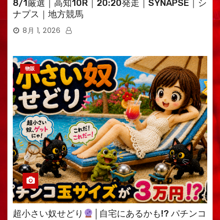
8/1厳選｜高知10R｜20:20発走｜SYNAPSE｜シ
ナプス｜地方競馬
8月 1, 2026
物販
超小さい奴せどり
│自宅にあるかも!? パチンコ