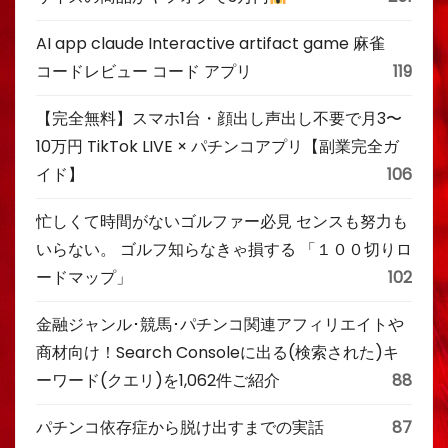
AI app claude Interactive artifact game 麻雀
コードレビュー コード アプリ
119
【完全無料】スマホ1台・顔出し声出し不要で月3〜
10万円 TikTok LIVE × パチンコアプリ【副業完全ガ
イド】
106
忙しくて時間がないゴルファー必見 センスも努力も
いらない。 ゴルフ知らなきゃ損する 「１００切りロ
ードマップ」
102
金融ジャンル･競馬･パチンコ関連アフィリエイトや
商材向け！Search Consoleに出る(検索された)キ
ーワード(クエリ)を1,062件ご紹介
88
パチンコ依存症から脱け出すまでの実話
87