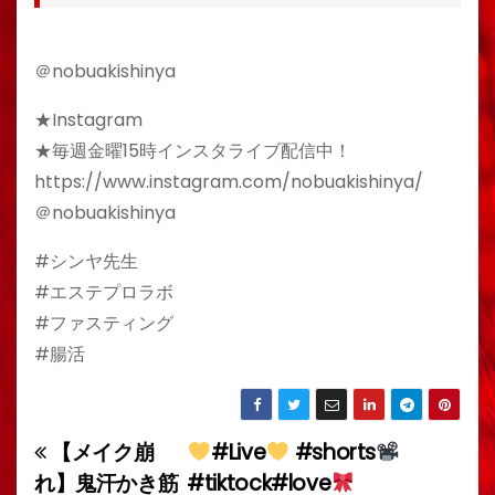
＠nobuakishinya
★Instagram
★毎週金曜15時インスタライブ配信中！
https://www.instagram.com/nobuakishinya/
＠nobuakishinya
#シンヤ先生
#エステプロラボ
#ファスティング
#腸活
【メイク崩
#Live
#shorts
投
れ】鬼汗かき筋
#tiktock#love