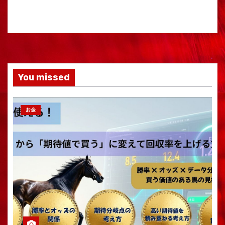
You missed
お金