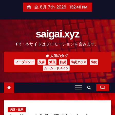
コ
金. 8月 7th, 2026
1:52:42 PM
ン
テ
ン
saigai.xyz
ツ
へ
PR：本サイトはプロモーションを含みます。
ス
キ
人気のタグ
ッ
ノーブランド
災害
減災
防災
防災グッズ
防犯
プ
ムームードメイン
美容・健康