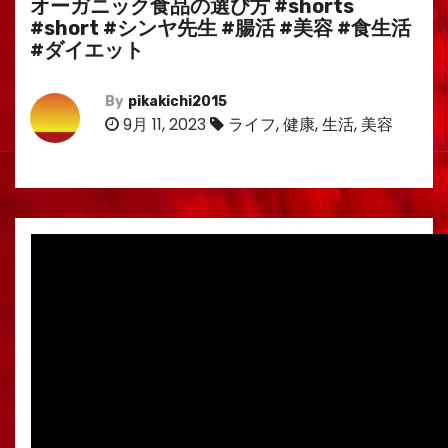
オーガニック食品の選び方 #shorts
#short #シンヤ先生 #腸活 #美容 #食生活
#ダイエット
By
pikakichi2015
9月 11, 2023
ライフ
,
健康
,
生活
,
美容