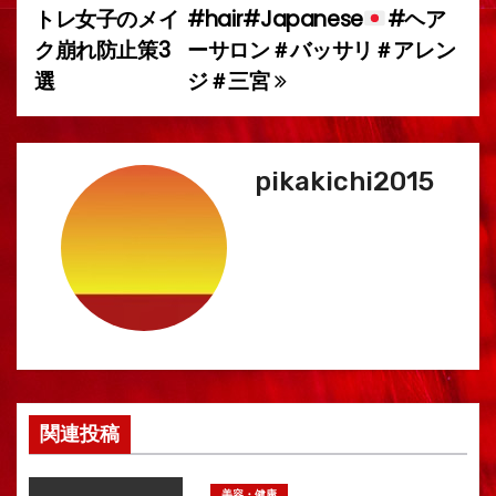
稿
トレ女子のメイ
#hair#Japanese
#ヘア
ク崩れ防止策3
ーサロン＃バッサリ＃アレン
ナ
選
ジ＃三宮
ビ
ゲ
pikakichi2015
ー
シ
ョ
ン
関連投稿
美容・健康