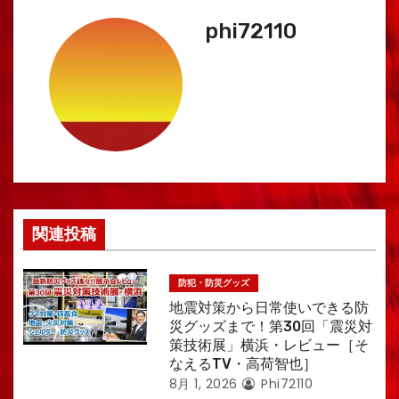
ー
phi72110
シ
ョ
ン
関連投稿
防犯・防災グッズ
地震対策から日常使いできる防
災グッズまで！第30回「震災対
策技術展」横浜・レビュー［そ
なえるTV・高荷智也］
8月 1, 2026
Phi72110