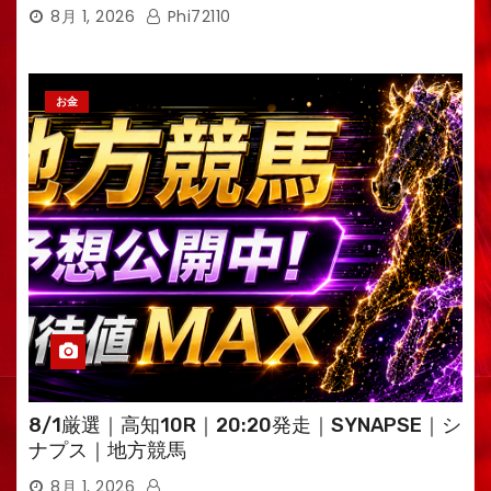
えるTV・高荷智也］
8月 1, 2026
Phi72110
お金
8/1厳選｜高知10R｜20:20発走｜SYNAPSE｜シ
ナプス｜地方競馬
8月 1, 2026