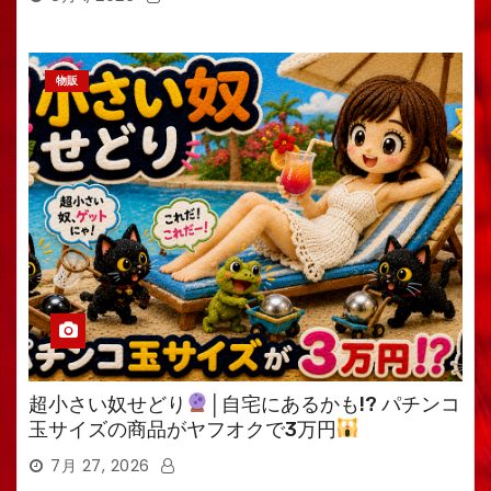
物販
超小さい奴せどり
│自宅にあるかも!? パチンコ
玉サイズの商品がヤフオクで3万円
7月 27, 2026