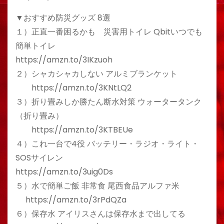
▼おすすめ防災グッズ 8選
１）正直一番困るかも 災害用トイレ Qbitいつでも
簡単トイレ
https://amzn.to/3IKzuoh
２）シャカシャカしない アルミブランケット
https://amzn.to/3KNtLQ2
３）折り畳みしか勝たん断水対策 ウォータータンク
（折り畳み）
https://amzn.to/3KTBEUe
４）これ一台で4役 バッテリー・ラジオ・ライト・
SOSサイレン
https://amzn.to/3uig0Ds
５）水で簡単ご飯 非常食 尾西食品アルファ米
https://amzn.to/3rPdQZa
６）保存水 アイリスさんは保存水まで出してる