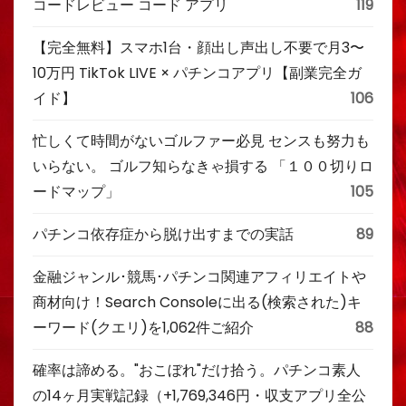
コードレビュー コード アプリ
119
【完全無料】スマホ1台・顔出し声出し不要で月3〜
10万円 TikTok LIVE × パチンコアプリ【副業完全ガ
イド】
106
忙しくて時間がないゴルファー必見 センスも努力も
いらない。 ゴルフ知らなきゃ損する 「１００切りロ
ードマップ」
105
パチンコ依存症から脱け出すまでの実話
89
金融ジャンル･競馬･パチンコ関連アフィリエイトや
商材向け！Search Consoleに出る(検索された)キ
ーワード(クエリ)を1,062件ご紹介
88
確率は諦める。"おこぼれ"だけ拾う。パチンコ素人
の14ヶ月実戦記録（+1,769,346円・収支アプリ全公