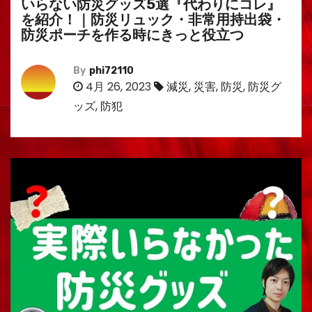
いらない防災グッズ5選『代わりにコレ』
を紹介！｜防災リュック・非常用持出袋・
防災ポーチを作る時にきっと役立つ
By
phi72110
4月 26, 2023
減災
,
災害
,
防災
,
防災グ
ッズ
,
防犯