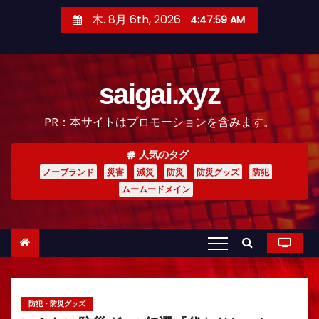
コ
木. 8月 6th, 2026
4:48:01 AM
ン
テ
ン
saigai.xyz
ツ
へ
PR：本サイトはプロモーションを含みます。
ス
キ
人気のタグ
ッ
ノーブランド
災害
減災
防災
防災グッズ
防犯
プ
ムームードメイン
防犯・防災グッズ