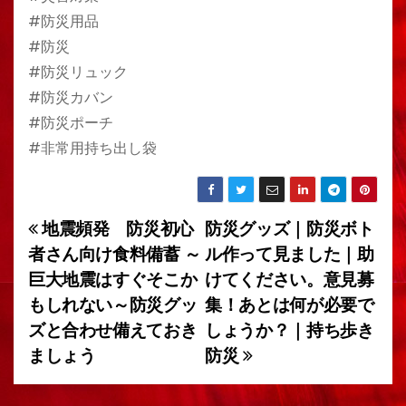
#防災用品
#防災
#防災リュック
#防災カバン
#防災ポーチ
#非常用持ち出し袋
地震頻発 防災初心
防災グッズ｜防災ボト
投
者さん向け食料備蓄 ～
ル作って見ました｜助
稿
巨大地震はすぐそこか
けてください。意見募
もしれない～防災グッ
集！あとは何が必要で
ナ
ズと合わせ備えておき
しょうか？｜持ち歩き
ビ
ましょう
防災
ゲ