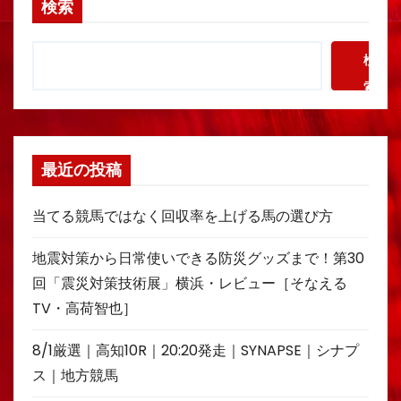
検索
検
索
最近の投稿
当てる競馬ではなく回収率を上げる馬の選び方
地震対策から日常使いできる防災グッズまで！第30
回「震災対策技術展」横浜・レビュー［そなえる
TV・高荷智也］
8/1厳選｜高知10R｜20:20発走｜SYNAPSE｜シナプ
ス｜地方競馬