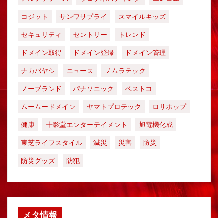
コジット
サンワサプライ
スマイルキッズ
セキュリティ
セントリー
トレンド
ドメイン取得
ドメイン登録
ドメイン管理
ナカバヤシ
ニュース
ノムラテック
ノーブランド
パナソニック
ベストコ
ムームードメイン
ヤマトプロテック
ロリポップ
健康
十影堂エンターテイメント
旭電機化成
東芝ライフスタイル
減災
災害
防災
防災グッズ
防犯
メタ情報