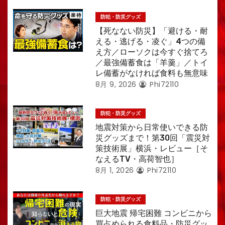
防犯・防災グッズ
【死なない防災】「避ける・耐
える・逃げる・凌ぐ」4つの備
え方／ローソクは今すぐ捨てろ
／最強備蓄食は「羊羹」／トイ
レ備蓄がなければ食料も無意味
8月 9, 2026
Phi72110
防犯・防災グッズ
地震対策から日常使いできる防
災グッズまで！第30回「震災対
策技術展」横浜・レビュー［そ
なえるTV・高荷智也］
8月 1, 2026
Phi72110
防犯・防災グッズ
巨大地震 帰宅困難 コンビニから
買占められる食料品・防災グッ