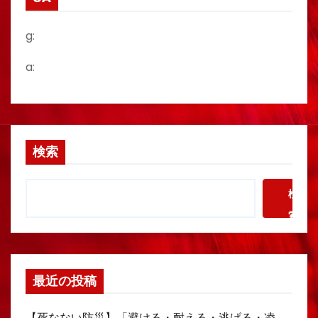
g:
a:
検索
検
索
最近の投稿
【死なない防災】「避ける・耐える・逃げる・凌