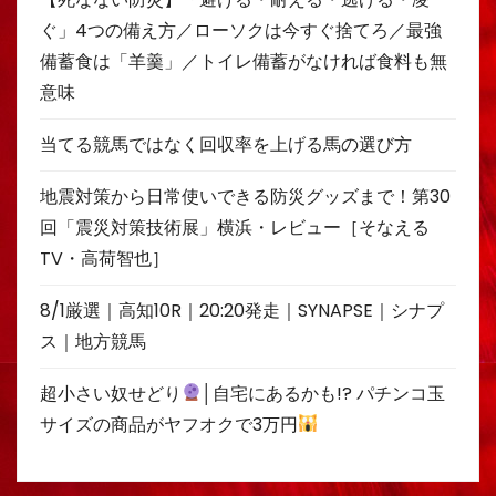
ぐ」4つの備え方／ローソクは今すぐ捨てろ／最強
備蓄食は「羊羹」／トイレ備蓄がなければ食料も無
意味
当てる競馬ではなく回収率を上げる馬の選び方
地震対策から日常使いできる防災グッズまで！第30
回「震災対策技術展」横浜・レビュー［そなえる
TV・高荷智也］
8/1厳選｜高知10R｜20:20発走｜SYNAPSE｜シナプ
ス｜地方競馬
超小さい奴せどり
│自宅にあるかも!? パチンコ玉
サイズの商品がヤフオクで3万円