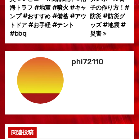
海トラフ #地震 #噴火 #キャ
子の作り方！#
ナ
ンプ #おすすめ #備蓄 #アウ
防災 #防災グ
ビ
トドア #お手軽 #テント
ッズ #地震 #
#bbq
災害
ゲ
ー
シ
phi72110
ョ
ン
関連投稿