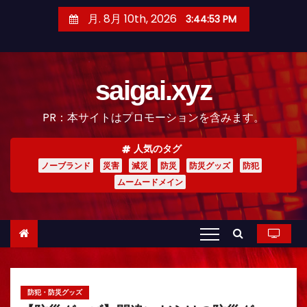
コ
月. 8月 10th, 2026
3:44:55 PM
ン
テ
ン
saigai.xyz
ツ
へ
PR：本サイトはプロモーションを含みます。
ス
キ
人気のタグ
ッ
ノーブランド
災害
減災
防災
防災グッズ
防犯
プ
ムームードメイン
防犯・防災グッズ