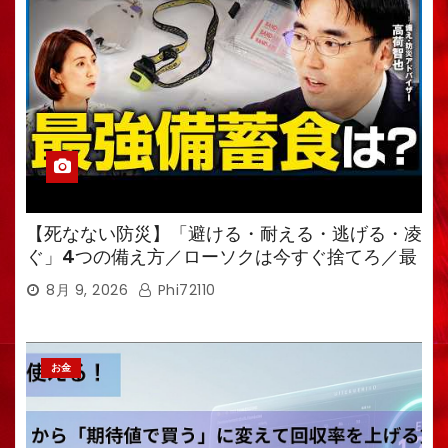
【死なない防災】「避ける・耐える・逃げる・凌
ぐ」4つの備え方／ローソクは今すぐ捨てろ／最
強備蓄食は「羊羹」／トイレ備蓄がなければ食料
8月 9, 2026
Phi72110
も無意味
お金