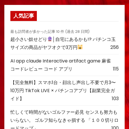
人気記事
最も訪問者が多かった記事 10 件 (過去 28 日間)
超小さい奴せどり
│自宅にあるかも!? パチンコ玉
サイズの商品がヤフオクで3万円
256
AI app claude Interactive artifact game 麻雀
コードレビュー コード アプリ
115
【完全無料】スマホ1台・顔出し声出し不要で月3〜
10万円 TikTok LIVE × パチンコアプリ【副業完全ガ
イド】
103
忙しくて時間がないゴルファー必見 センスも努力も
いらない。 ゴルフ知らなきゃ損する 「１００切りロ
ードマップ」
100