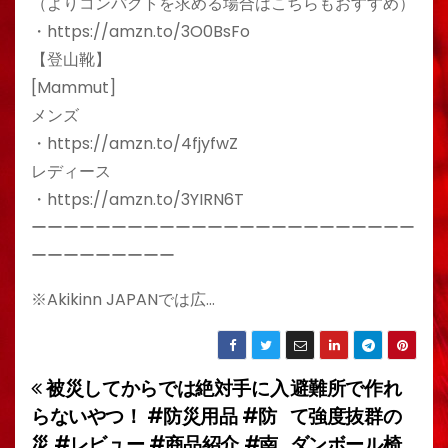
（よりコンパクトを求める場合はこちらもおすすめ）
・https://amzn.to/3O0BsFo
【登山靴】
[Mammut]
メンズ
・https://amzn.to/4fjyfwZ
レディース
・https://amzn.to/3YIRN6T
ーーーーーーーーーーーーーーーーーーーーーーーー
ーーーーーーーーー
※Akikinn JAPANでは広…
被災してからでは絶対手に入
避難所で作れ
投
らないやつ！ #防災用品 #防
て強度抜群の
稿
災 #レビュー #商品紹介 #南
ダンボール椅