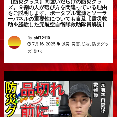
【防災グッズ】間違いだらけの防災グッ
ズ。９割の人が選び方を間違っている理由
をご説明します。ポータブル電源とソーラ
ーパネルの重要性についても言及【震災救
助を経験した元航空自衛隊救助隊員解説】
By
phi72110
7月 16, 2025
減災
,
災害
,
防災
,
防災グッ
ズ
,
防犯