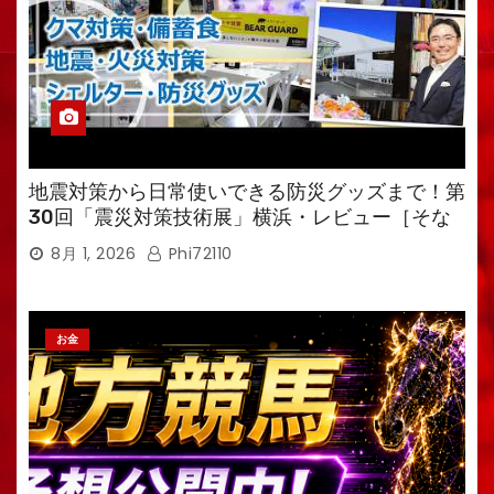
地震対策から日常使いできる防災グッズまで！第
30回「震災対策技術展」横浜・レビュー［そな
えるTV・高荷智也］
8月 1, 2026
Phi72110
お金