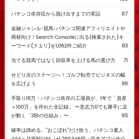
パチンコ依存症から脱け出すまでの実話
87
金融ジャンル･競馬･パチンコ関連アフィリエイトや
商材向け！Search Consoleに出る(検索された)キ
ーワード(クエリ)を1,062件ご紹介
83
当てる競馬ではなく回収率を上げる馬の選び方
71
せどり次のステージへ！ゴルフ転売でビジネスの幅
を広げよう
66
手取り16万・パチンコ依存の工場員が、1年で「資産
＋100万」を作れた全記録。 〜意志力0でも勝手に足
が動く「3秒の仕組み」〜
65
確率は諦める。"おこぼれ"だけ拾う。パチンコ素人
の14ヶ月実戦記録（+1,769,346円・収支アプリ全公