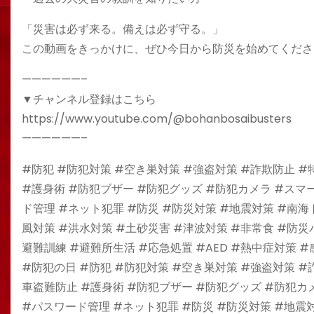
「災害は必ず来る。備えは必ず守る。」
この動画をきっかけに、ぜひ今日から防災を始めてくださ
——————–
▼チャンネル登録はこちら
https://www.youtube.com/@bohanbosaibusters
——————–
#防犯 #防犯対策 #空き巣対策 #強盗対策 #詐欺防止 
#護身術 #防犯ブザー #防犯グッズ #防犯カメラ #スマ
ド管理 #ネット犯罪 #防災 #防災対策 #地震対策 #南海
風対策 #洪水対策 #土砂災害 #津波対策 #非常食 #防
避難訓練 #避難所生活 #応急処置 #AED #熱中症対策 
#防犯の日 #防犯 #防犯対策 #空き巣対策 #強盗対策 
車盗難防止 #護身術 #防犯ブザー #防犯グッズ #防犯カ
#パスワード管理 #ネット犯罪 #防災 #防災対策 #地震対