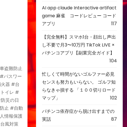
AI app claude Interactive artifact
game 麻雀 コードレビュー コード
アプリ
117
【完全無料】スマホ1台・顔出し声出
し不要で月3〜10万円 TikTok LIVE ×
パチンコアプリ【副業完全ガイド】
104
動車盗難防止
忙しくて時間がないゴルファー必見
 #パスワー
センスも努力もいらない。 ゴルフ知
消火器 #台
らなきゃ損する 「１００切りロード
トイレ #
マップ」
102
#防災の日
防止 #自動
パチンコ依存症から脱け出すまでの
個人情報保護
実話
87
#台風対策