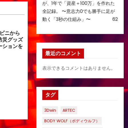
が、1年で「資産＋100万」を作れた
全記録。 〜意志力0でも勝手に足が
動く「3秒の仕組み」〜
62
ンビニから
防災グッズ
ーションを
最近のコメント
表示できるコメントはありません。
タグ
3Dwin
ARTEC
BODY WOLF（ボディウルフ）