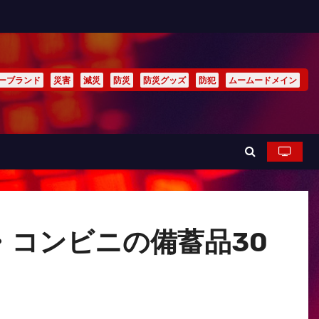
ーブランド
災害
減災
防災
防災グッズ
防犯
ムームードメイン
コンビニの備蓄品30