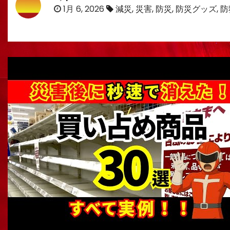
1月 6, 2026
減災
,
災害
,
防災
,
防災グッズ
,
防