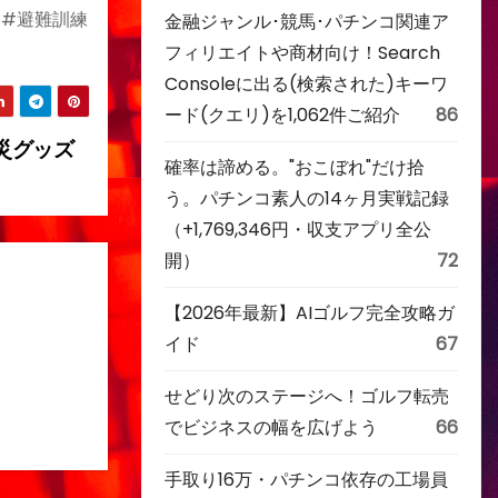
 #避難訓練
金融ジャンル･競馬･パチンコ関連ア
フィリエイトや商材向け！Search
Consoleに出る(検索された)キーワ
ード(クエリ)を1,062件ご紹介
86
災グッズ
確率は諦める。"おこぼれ"だけ拾
う。パチンコ素人の14ヶ月実戦記録
（+1,769,346円・収支アプリ全公
開）
72
【2026年最新】AIゴルフ完全攻略ガ
イド
67
せどり次のステージへ！ゴルフ転売
でビジネスの幅を広げよう
66
手取り16万・パチンコ依存の工場員