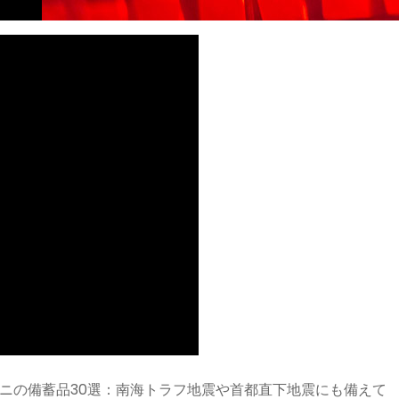
ニの備蓄品30選：南海トラフ地震や首都直下地震にも備えて