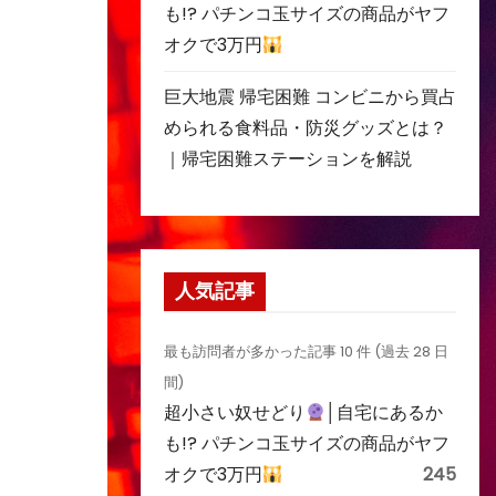
も!? パチンコ玉サイズの商品がヤフ
オクで3万円
巨大地震 帰宅困難 コンビニから買占
められる食料品・防災グッズとは？
｜帰宅困難ステーションを解説
人気記事
最も訪問者が多かった記事 10 件 (過去 28 日
間)
超小さい奴せどり
│自宅にあるか
も!? パチンコ玉サイズの商品がヤフ
オクで3万円
245