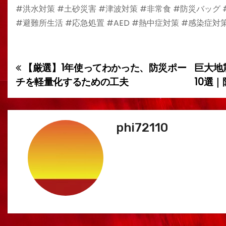
#洪水対策 #土砂災害 #津波対策 #非常食 #防災バッグ
#避難所生活 #応急処置 #AED #熱中症対策 #感染症対策
【厳選】1年使ってわかった、防災ポー
巨大地
投
チを軽量化するための工夫
10選｜
稿
ナ
phi72110
ビ
ゲ
ー
シ
ョ