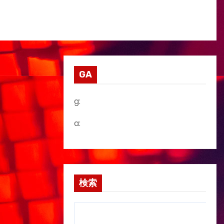
GA
g:
a:
検索