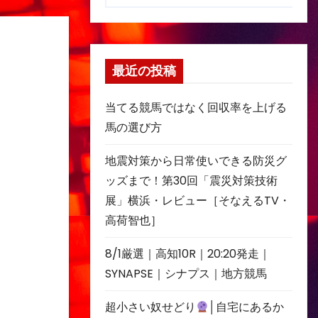
最近の投稿
当てる競馬ではなく回収率を上げる
馬の選び方
地震対策から日常使いできる防災グ
ッズまで！第30回「震災対策技術
展」横浜・レビュー［そなえるTV・
高荷智也］
8/1厳選｜高知10R｜20:20発走｜
SYNAPSE｜シナプス｜地方競馬
超小さい奴せどり
│自宅にあるか