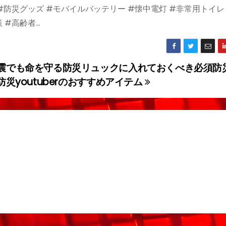
 #防災グッズ #モバイルバッテリー #懐中電灯 #非常用トイレ
 #高齢者…
震でも命を守る防災リュックに入れておくべき必須防
防災youtuberのおすすめアイテム