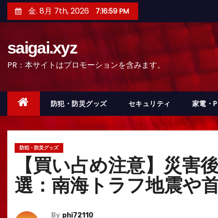
コ
金. 8月 7th, 2026
7:17:00 PM
ン
テ
saigai.xyz
ン
ツ
PR：本サイトはプロモーションを含みます。
へ
ス
キ
防犯・防災グッズ
セキュリティ
家電・
ッ
プ
防犯・防災グッズ
【買い占め注意】災害後
選：南海トラフ地震や
By
phi72110