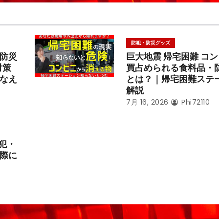
防犯・防災グッズ
防災
巨大地震 帰宅困難 コ
対策
買占められる食料品・
なえ
とは？｜帰宅困難ステ
解説
7月 16, 2026
Phi72110
犯・
際に