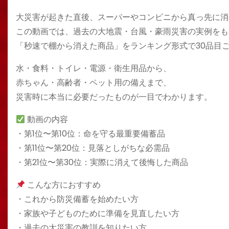
大災害が起きた直後、スーパーやコンビニから真っ先に消
この動画では、過去の大地震・台風・豪雨災害の実例をも
「秒速で棚から消えた商品」をランキング形式で30品目
水・食料・トイレ・電源・衛生用品から、
赤ちゃん・高齢者・ペット用の備えまで、
災害時に本当に必要だったものが一目でわかります。
動画の内容
・第1位〜第10位：命を守る最重要備蓄品
・第11位〜第20位：見落としがちな必需品
・第21位〜第30位：実際に消えて後悔した商品
こんな方におすすめ
・これから防災備蓄を始めたい方
・家族や子どものために準備を見直したい方
・過去の大災害の教訓を知りたい方