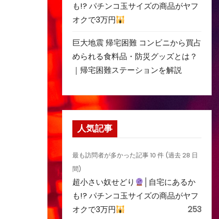
も!? パチンコ玉サイズの商品がヤフ
オクで3万円
巨大地震 帰宅困難 コンビニから買占
められる食料品・防災グッズとは？
｜帰宅困難ステーションを解説
人気記事
最も訪問者が多かった記事 10 件 (過去 28 日
間)
超小さい奴せどり
│自宅にあるか
も!? パチンコ玉サイズの商品がヤフ
オクで3万円
253