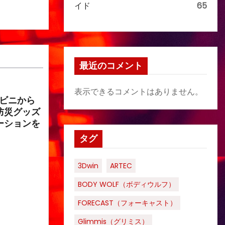
イド
65
最近のコメント
表示できるコメントはありません。
ンビニから
防災グッズ
ーションを
タグ
3Dwin
ARTEC
BODY WOLF（ボディウルフ）
FORECAST（フォーキャスト）
Glimmis（グリミス）