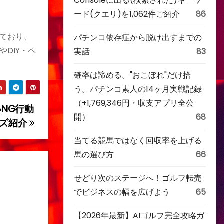
Consoleに出る(検索された)キーワ
ード(クエリ)を1,062件ご紹介
86
ており、
パチンコ依存症から脱け出すまでの
DIY・ペ
実話
83
確率は諦める。"おこぼれ"だけ拾
う。パチンコ素人の14ヶ月実戦記録
（+1,769,346円・収支アプリ全公
NG行動
開）
68
ッズ紹介
当てる競馬ではなく回収率を上げる
馬の選び方
66
せどり次のステージへ！ゴルフ転売
でビジネスの幅を広げよう
65
【2026年最新】AIゴルフ完全攻略ガ