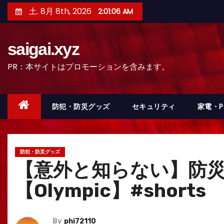
コ
土. 8月 8th, 2026
2:01:08 AM
ン
テ
saigai.xyz
ン
ツ
PR：本サイトはプロモーションを含みます。
へ
ス
キ
防犯・防災グッズ
セキュリティ
家電・
ッ
プ
防犯・防災グッズ
【意外と知らない】防災
【Olympic】#sho
By
phi72110