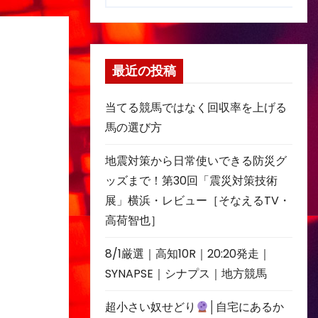
最近の投稿
当てる競馬ではなく回収率を上げる
馬の選び方
地震対策から日常使いできる防災グ
ッズまで！第30回「震災対策技術
展」横浜・レビュー［そなえるTV・
高荷智也］
8/1厳選｜高知10R｜20:20発走｜
SYNAPSE｜シナプス｜地方競馬
超小さい奴せどり
│自宅にあるか