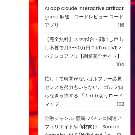
AI app claude Interactive artifact
game 麻雀 コードレビュー コード
アプリ
116
【完全無料】スマホ1台・顔出し声出
し不要で月3〜10万円 TikTok LIVE ×
パチンコアプリ【副業完全ガイド】
104
忙しくて時間がないゴルファー必見
センスも努力もいらない。 ゴルフ知
らなきゃ損する 「１００切りロード
マップ」
102
金融ジャンル･競馬･パチンコ関連ア
フィリエイトや商材向け！Search