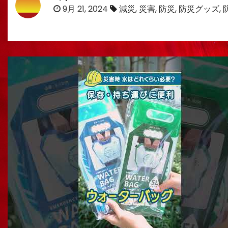
9月 21, 2024
減災
,
災害
,
防災
,
防災グッズ
,