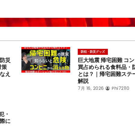
防犯・防災グッズ
防災
巨大地震 帰宅困難 コ
対策
買占められる食料品・
なえ
とは？｜帰宅困難ステ
解説
7月 16, 2026
Phi72110
犯・
際に