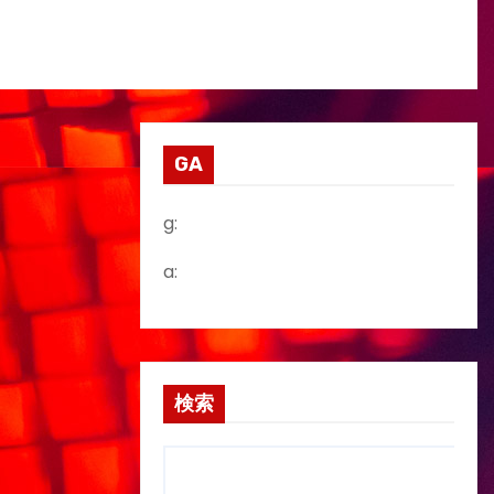
GA
g:
a:
検索