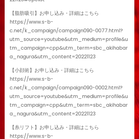
【脂肪吸引】お申し込み・詳細はこちら
https://www.s-b-
c.net/k_campaign/campaign090-0077.html?
utm_source=youtube&utm_medium=profile&u
tm_campaign=cpp&utm_term=sbc_akihabar
a_nagura&utm_content=20221123
【小顔術】お申し込み・詳細はこちら
https://www.s-b-
c.net/k_campaign/campaign090-0002.html?
utm_source=youtube&utm_medium=profile&u
tm_campaign=cpp&utm_term=sbc_akihabar
a_nagura&utm_content=20221123
【糸リフト】お申し込み・詳細はこちら
https://www.s-b-