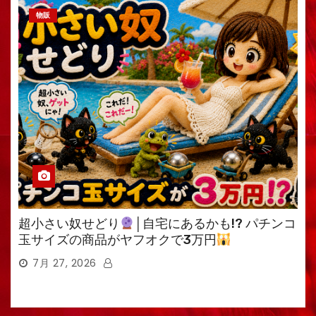
物販
超小さい奴せどり
│自宅にあるかも!? パチンコ
玉サイズの商品がヤフオクで3万円
7月 27, 2026