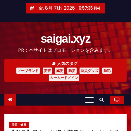
コ
金. 8月 7th, 2026
9:57:36 PM
ン
テ
ン
saigai.xyz
ツ
へ
PR：本サイトはプロモーションを含みます。
ス
キ
人気のタグ
ッ
ノーブランド
災害
減災
防災
防災グッズ
防犯
プ
ムームードメイン
美容・健康