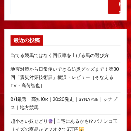
検
索
最近の投稿
当てる競馬ではなく回収率を上げる馬の選び方
地震対策から日常使いできる防災グッズまで！第30
回「震災対策技術展」横浜・レビュー［そなえる
TV・高荷智也］
8/1厳選｜高知10R｜20:20発走｜SYNAPSE｜シナプ
ス｜地方競馬
超小さい奴せどり
│自宅にあるかも!? パチンコ玉
サイズの商品がヤフオクで3万円