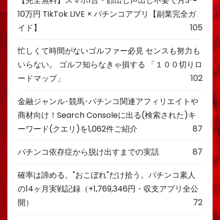
【完全無料】スマホ1台・顔出し声出し不要で月3〜
10万円 TikTok LIVE × パチンコアプリ【副業完全ガ
イド】
105
忙しくて時間がないゴルファー必見 センスも努力も
いらない。 ゴルフ知らなきゃ損する 「１００切りロ
ードマップ」
102
金融ジャンル･競馬･パチンコ関連アフィリエイトや
商材向け！Search Consoleに出る(検索された)キ
ーワード(クエリ)を1,062件ご紹介
87
パチンコ依存症から脱け出すまでの実話
87
確率は諦める。"おこぼれ"だけ拾う。パチンコ素人
の14ヶ月実戦記録（+1,769,346円・収支アプリ全公
開）
72