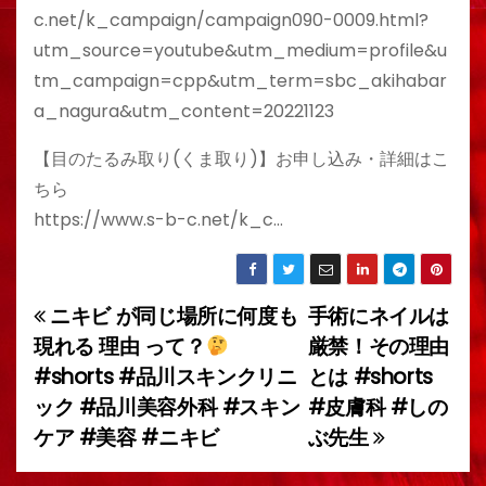
c.net/k_campaign/campaign090-0009.html?
utm_source=youtube&utm_medium=profile&u
tm_campaign=cpp&utm_term=sbc_akihabar
a_nagura&utm_content=20221123
【目のたるみ取り(くま取り)】お申し込み・詳細はこ
ちら
https://www.s-b-c.net/k_c…
ニキビ が同じ場所に何度も
手術にネイルは
投
現れる 理由 って？
厳禁！その理由
稿
#shorts #品川スキンクリニ
とは #shorts
ック #品川美容外科 #スキン
#皮膚科 #しの
ナ
ケア #美容 #ニキビ
ぶ先生
ビ